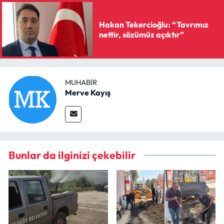
Hakan Tekercioğlu: “Tavrımız
nettir, sözümüz açıktır”
MUHABIR
Merve Kayış
Bunlar da ilginizi çekebilir