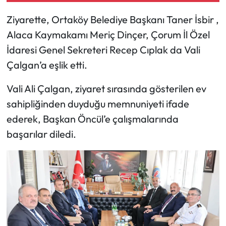
Ziyarette, Ortaköy Belediye Başkanı Taner İsbir ,
Mecitözü Haberleri
Alaca Kaymakamı Meriç Dinçer, Çorum İl Özel
İdaresi Genel Sekreteri Recep Cıplak da Vali
Oğuzlar Haberleri
Çalgan’a eşlik etti.
Ortaköy Haberleri
Vali Ali Çalgan, ziyaret sırasında gösterilen ev
Osmancık Haberleri
sahipliğinden duyduğu memnuniyeti ifade
ederek, Başkan Öncül’e çalışmalarında
Otomotiv
başarılar diledi.
Resmi İlan
Resmi Reklam
Sağlık