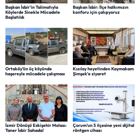
Başkan İsbir’in Talimatıyla
Başkan İsbir: İlçe halkımızın
Köylerde Sinekle Mücadele
konforu için çalışıyoruz
Başlatıldı
Ortaköy’ün üç köyünde
Kızılay heyetinden Kaymakam
haşereyle mücadele çalışması
Şimşek’e ziyaret
İzmir Dönüşü Eskişehir Molası:
Çorum’un 5 ilçesine yeni dijital
Taner İsbir Sahada!
röntgen cihazı