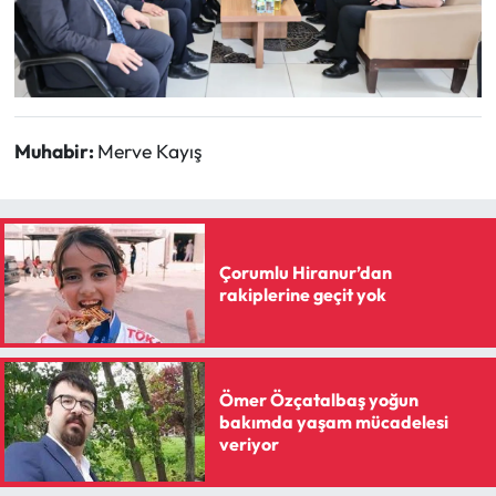
Siyaset
Spor
Sungurlu Haberleri
Muhabir:
Merve Kayış
Turizm
Uğurludağ Haberleri
Çorumlu Hiranur’dan
Yaşam
rakiplerine geçit yok
Yayla Haber
Ömer Özçatalbaş yoğun
Yemek Tarifleri
bakımda yaşam mücadelesi
veriyor
Yerel Haberler