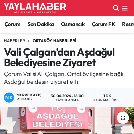
Alaca Haberleri
Çorum Nöbetçi Eczaneler
Çorum
Son Dakika
Osmancık
Çorum FK
Resmi
Bayat Haberleri
Çorum Hava Durumu
HABERLER
ORTAKÖY HABERLERI
Vali Çalgan’dan Aşdağul
Bilgi - Keşfet Haberleri
Çorum Namaz Vakitleri
Belediyesine Ziyaret
Bilim ve Teknoloji
Çorum Trafik Yoğunluk Haritası
Çorum Valisi Ali Çalgan, Ortaköy ilçesine bağlı
Aşdağul beldesini ziyaret etti.
Boğazkale Haberleri
TFF 1.Lig Puan Durumu ve Fikstür
MERVE KAYIŞ
30.06.2026 - 18:00
1 DK
Çorum Haberleri
Tüm Manşetler
MUHABIR
YAYINLANMA
OKUNMA SÜRESI
Çorum Son Dakika Haberleri
Son Dakika Haberleri
Dodurga Haberleri
Haber Arşivi