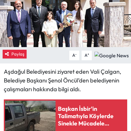
Eğitim
Ekonomi
Güncel
Paylaş
-
+
İskilip Haberleri
A
A
Kargı Haberleri
Aşdağul Belediyesini ziyaret eden Vali Çalgan,
Belediye Başkanı Şenol Öncül’den belediyenin
Kimdir?
çalışmaları hakkında bilgi aldı.
Kültür Sanat
Başkan İsbir’in
Laçin Haberleri
Talimatıyla Köylerde
Sinekle Mücadele
Magazin
Başlatıldı