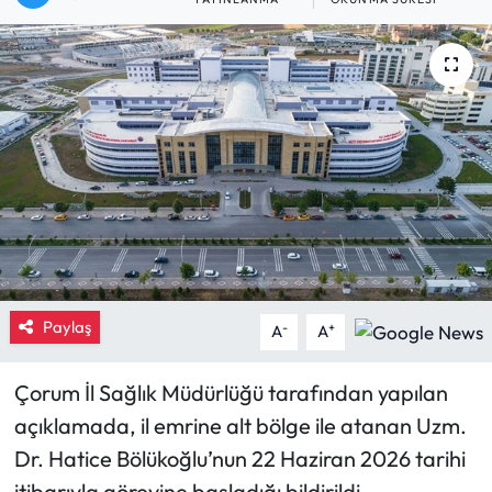
Eğitim
Ekonomi
Güncel
İskilip Haberleri
Kargı Haberleri
Kimdir?
Paylaş
-
+
A
A
Kültür Sanat
Çorum İl Sağlık Müdürlüğü tarafından yapılan
açıklamada, il emrine alt bölge ile atanan Uzm.
Laçin Haberleri
Dr. Hatice Bölükoğlu’nun 22 Haziran 2026 tarihi
Magazin
itibarıyla görevine başladığı bildirildi.