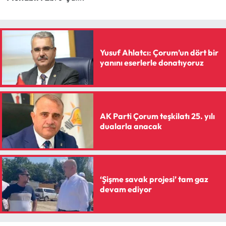
Siyaset
Spor
Yusuf Ahlatcı: Çorum’un dört bir
Sungurlu Haberleri
yanını eserlerle donatıyoruz
Turizm
Uğurludağ Haberleri
AK Parti Çorum teşkilatı 25. yılı
dualarla anacak
Yaşam
Yayla Haber
‘Şişme savak projesi’ tam gaz
Yemek Tarifleri
devam ediyor
Yerel Haberler