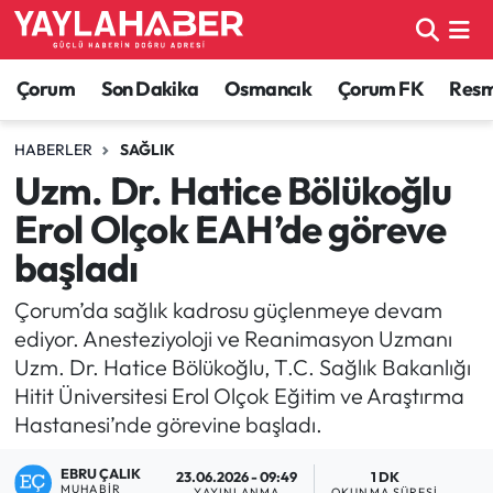
Alaca Haberleri
Çorum Nöbetçi Eczaneler
Çorum
Son Dakika
Osmancık
Çorum FK
Resmi
Bayat Haberleri
Çorum Hava Durumu
HABERLER
SAĞLIK
Uzm. Dr. Hatice Bölükoğlu
Bilgi - Keşfet Haberleri
Çorum Namaz Vakitleri
Erol Olçok EAH’de göreve
Bilim ve Teknoloji
Çorum Trafik Yoğunluk Haritası
başladı
Boğazkale Haberleri
TFF 1.Lig Puan Durumu ve Fikstür
Çorum’da sağlık kadrosu güçlenmeye devam
ediyor. Anesteziyoloji ve Reanimasyon Uzmanı
Çorum Haberleri
Tüm Manşetler
Uzm. Dr. Hatice Bölükoğlu, T.C. Sağlık Bakanlığı
Hitit Üniversitesi Erol Olçok Eğitim ve Araştırma
Çorum Son Dakika Haberleri
Son Dakika Haberleri
Hastanesi’nde görevine başladı.
Dodurga Haberleri
Haber Arşivi
EBRU ÇALIK
23.06.2026 - 09:49
1 DK
MUHABIR
YAYINLANMA
OKUNMA SÜRESI