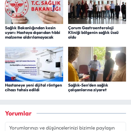
Sağlık Bakanlığından kesin
Çorum Gastroenteroloji
uyarı: Hastaya dışarıdan tıbbi
Kliniği bölgenin sağlık üssü
malzeme aldırılamayacak
oldu
Hastaneye yeni dijital röntgen
Sağlık-Sen’den sağlık
cihazı tahsis edildi
çalışanlarına ziyaret
Yorumlar