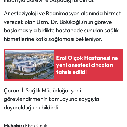
Anesteziyoloji ve Reanimasyon alanında hizmet
Mecitözü Haberleri
verecek olan Uzm. Dr. Bölükoğlu’nun göreve
Oğuzlar Haberleri
başlamasıyla birlikte hastanede sunulan sağlık
hizmetlerine katkı sağlaması bekleniyor.
Ortaköy Haberleri
Osmancık Haberleri
Erol Olçok Hastanesi'ne
yeni anestezi cihazları
Otomotiv
tahsis edildi
Resmi İlan
Çorum İl Sağlık Müdürlüğü, yeni
görevlendirmenin kamuoyuna saygıyla
Resmi Reklam
duyurulduğunu bildirdi.
Sağlık
Muhabir:
Ebru Çalık