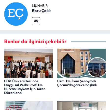
MUHABIR
Ebru Çalık
Bunlar da ilginizi çekebilir
Hitit Üniversitesi’nde
Uzm. Dr. İrem Şenoymak
Duygusal Veda: Prof. Dr.
Çorum’da göreve başladı
Nurcan Baykam İçin Tören
Düzenlendi