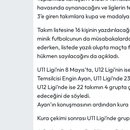
havasında oynanacağını ve liglerin 
Mecitözü Haberleri
3’e giren takımlara kupa ve madalya v
Oğuzlar Haberleri
Takım listesine 16 kişinin yazdırılacağ
minik futbolcunun da müsabakalarda
Ortaköy Haberleri
ederken, listede yazılı olupta maçta
hükmen sayılacağını da açıkladı.
Osmancık Haberleri
U11 Ligi’nin 8 Mayıs’ta, U12 Ligi’nin i
Otomotiv
Temsilcisi Engin Ayan, U11 Ligi’nde 23
U12 Ligi’nde ise 22 takımın 4 grupta 
Resmi İlan
edeceğini de söyledi.
Resmi Reklam
Ayan’ın konuşmasının ardından kura 
Sağlık
Kura çekimi sonrası U11 Ligi’nde grupl