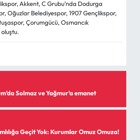
ikspor, Akkent, C Grubu’nda Dodurga
por, Oğuzlar Belediyespor, 1907 Gençlikspor,
ttuşaspor, Çorumgücü, Osmancık
oluştu.
rum’da Solmaz ve Yağmur’a emanet
mlılığa Geçit Yok: Kurumlar Omuz Omuza!