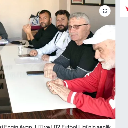
Y
i Engin Ayan, U11 ve U12 Futbol Ligi’nin şenlik