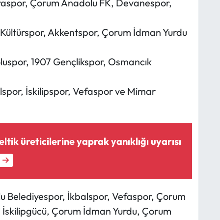
araspor, Çorum Anadolu FK, Devanespor,
.Kültürspor, Akkentspor, Çorum İdman Yurdu
luspor, 1907 Gençlikspor, Osmancık
lspor, İskilipspor, Vefaspor ve Mimar
tik üreticilerine yaprak yanıklığı uyarısı
lu Belediyespor, İkbalspor, Vefaspor, Çorum
a İskilipgücü, Çorum İdman Yurdu, Çorum