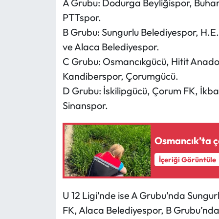
A Grubu: Dodurga Beyliğispor, Buh
Siyaset
PTTspor.
Spor
B Grubu: Sungurlu Belediyespor, H.E
ve Alaca Belediyespor.
Sungurlu Haberleri
C Grubu: Osmancıkgücü, Hitit Anado
Kandiberspor, Çorumgücü.
Turizm
D Grubu: İskilipgücü, Çorum FK, İkba
Uğurludağ Haberleri
Sinanspor.
Yaşam
Osmancık’ta çel
Yayla Haber
İçeriği Görüntüle
Yemek Tarifleri
U 12 Ligi’nde ise A Grubu’nda Sungur
Yerel Haberler
FK, Alaca Belediyespor, B Grubu’nd