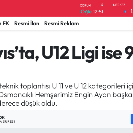
1
Öğle
12:51
 FK
Resmi İlan
Resmi Reklam
ıs’ta, U12 Ligi ise 
nik toplantısı U 11 ve U 12 kategorileri iç
i Osmancıklı Hemşerimiz Engin Ayan başkan
 derece düşük oldu.
 DK
 SÜRESI