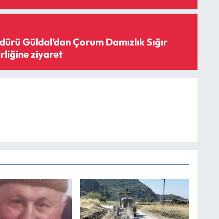
ürü Güldal’dan Çorum Damızlık Sığır
irliğine ziyaret