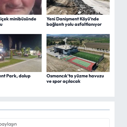
içek minibüsünde
Yeni Danişment Köyü’nde
du
bağlantı yolu asfaltlanıyor
ent Park, dolup
Osmancık'ta yüzme havuzu
ve spor açılacak