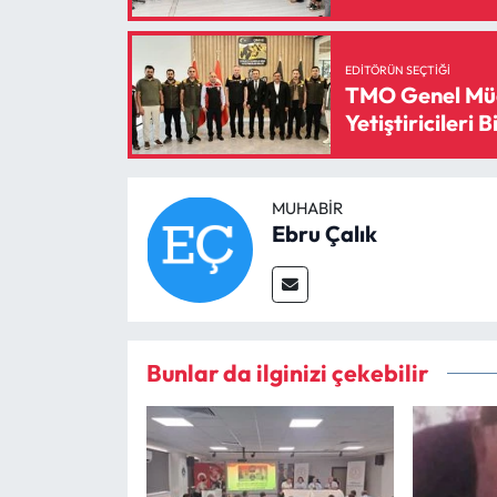
EDITÖRÜN SEÇTIĞI
TMO Genel Müd
Yetiştiricileri B
MUHABIR
Ebru Çalık
Bunlar da ilginizi çekebilir