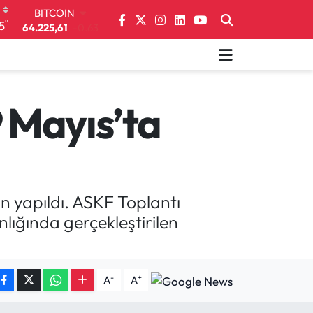
BITCOIN
64.225,61
-0.63
°
5
DOLAR
47,6704
0
EURO
55,0406
-0.08
STERLİN
9 Mayıs’ta
64,2143
0
GRAM ALTIN
6510.40
0.45
BİST100
13.799
70
in yapıldı. ASKF Toplantı
lığında gerçekleştirilen
-
+
A
A