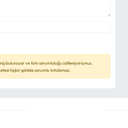
miş bulunuyor ve tüm sorumluluğu üstleniyorsunuz.
esi hiçbir şekilde sorumlu tutulamaz.