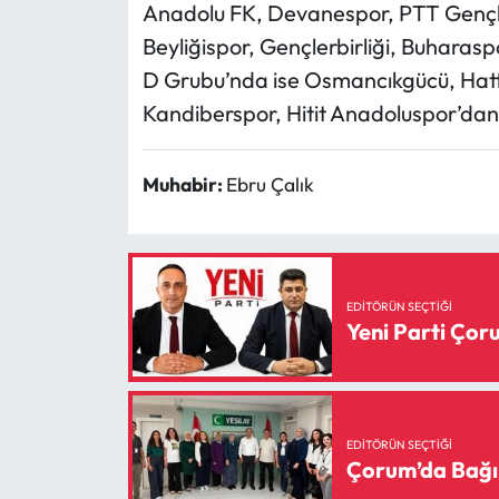
Anadolu FK, Devanespor, PTT Gençl
Beyliğispor, Gençlerbirliği, Buharas
D Grubu’nda ise Osmancıkgücü, Ha
Kandiberspor, Hitit Anadoluspor’dan 
Muhabir:
Ebru Çalık
EDITÖRÜN SEÇTIĞI
Yeni Parti Ço
EDITÖRÜN SEÇTIĞI
Çorum’da Bağı