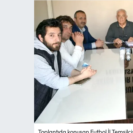
Eğitim
Ekonomi
Güncel
İskilip Haberleri
Kargı Haberleri
Kimdir?
Kültür Sanat
Laçin Haberleri
Toplantıda konuşan Futbol İl Temsilcis
Magazin