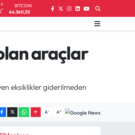
DOLAR
°
5
47,7143
0.16
EURO
55,0317
-0.02
STERLİN
64,2463
0.07
GRAM ALTIN
olan araçlar
6574.81
1.44
BİST100
13.799
70
BITCOIN
64.360,53
-0.76
en eksiklikler giderilmeden
-
+
A
A