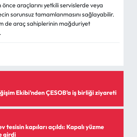
ce araçlarını yetkili servislerde veya
ürecin sorunsuz tamamlanmasını sağlayabilir.
em de araç sahiplerinin mağduriyet
.
şim Ekibi’nden ÇESOB’a iş birliği ziyareti
 tesisin kapıları açıldı: Kapalı yüzme
 girdi