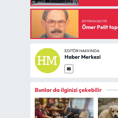
EDITÖRÜN SEÇTIĞI
Ömer Pelit top
EDITÖR HAKKINDA
Haber Merkezi
Bunlar da ilginizi çekebilir