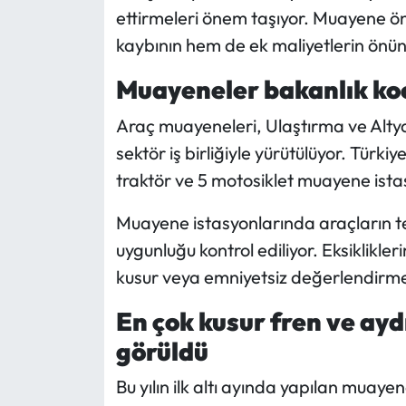
Siyaset
ettirmeleri önem taşıyor. Muayene ö
kaybının hem de ek maliyetlerin önün
Spor
Muayeneler bakanlık ko
Sungurlu Haberleri
Araç muayeneleri, Ulaştırma ve Alty
Turizm
sektör iş birliğiyle yürütülüyor. Türki
traktör ve 5 motosiklet muayene ista
Uğurludağ Haberleri
Muayene istasyonlarında araçların tekn
Yaşam
uygunluğu kontrol ediliyor. Eksiklikler
kusur veya emniyetsiz değerlendirmes
Yayla Haber
En çok kusur fren ve ay
Yemek Tarifleri
görüldü
Yerel Haberler
Bu yılın ilk altı ayında yapılan muaye