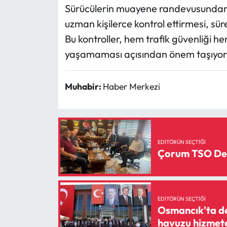
Sürücülerin muayene randevusundan ön
uzman kişilerce kontrol ettirmesi, s
Bu kontroller, hem trafik güvenliği h
yaşamaması açısından önem taşıyor
Muhabir:
Haber Merkezi
EDITÖRÜN SEÇTIĞI
Çorum TSO Deği
EDITÖRÜN SEÇTIĞI
Osmancık'ta dev
havuzu hizmete