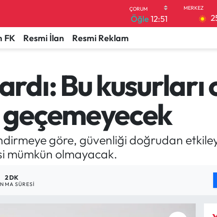
2
Öğle
12:51
 FK
Resmi İlan
Resmi Reklam
dı: Bu kusurları 
 geçemeyecek
dirmeye göre, güvenliği doğrudan etkiley
si mümkün olmayacak.
2 DK
NMA SÜRESI