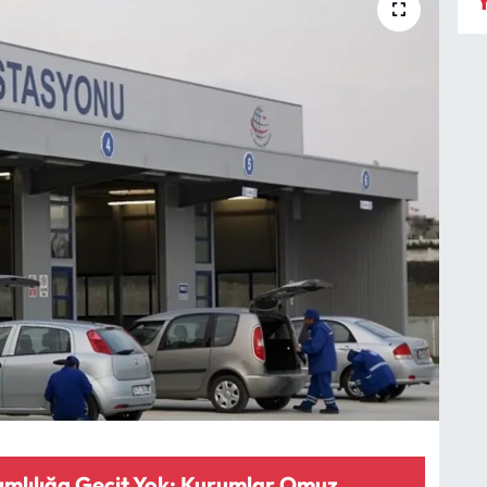
Y
mlılığa Geçit Yok: Kurumlar Omuz