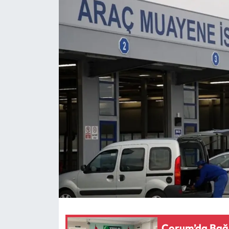
Eğitim
Ekonomi
Güncel
İskilip Haberleri
Kargı Haberleri
Kimdir?
Kültür Sanat
Laçin Haberleri
Çorum’da Bağı
Magazin