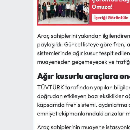
Omuza!
Mecitözü Haberleri
İçeriği Görüntüle
Oğuzlar Haberleri
Araç sahiplerini yakından ilgilendir
Ortaköy Haberleri
paylaşıldı. Güncel listeye göre fren, 
sistemlerinde ağır kusur tespit edilen
Osmancık Haberleri
muayeneden geçemeyecek ve trafiğ
Otomotiv
Ağır kusurlu araçlara o
TÜVTÜRK tarafından yapılan bilgile
Resmi İlan
doğrudan etkileyen bazı eksiklikler 
Resmi Reklam
kapsamda fren sistemi, aydınlatma do
emniyet ekipmanlarındaki arızalar 
Sağlık
Araç sahiplerinin muayene istasyonla