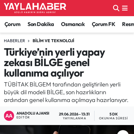
Alaca Haberleri
Çorum Nöbetçi Eczaneler
Çorum
Son Dakika
Osmancık
Çorum FK
Resmi
Bayat Haberleri
Çorum Hava Durumu
HABERLER
BILIM VE TEKNOLOJI
Türkiye’nin yerli yapay
Bilgi - Keşfet Haberleri
Çorum Namaz Vakitleri
zekası BİLGE genel
Bilim ve Teknoloji
Çorum Trafik Yoğunluk Haritası
kullanıma açılıyor
Boğazkale Haberleri
TFF 1.Lig Puan Durumu ve Fikstür
TÜBİTAK BİLGEM tarafından geliştirilen yerli
büyük dil modeli BİLGE, son hazırlıkların
Çorum Haberleri
Tüm Manşetler
ardından genel kullanıma açılmaya hazırlanıyor.
ANADOLU AJANSI
Çorum Son Dakika Haberleri
Son Dakika Haberleri
29.06.2026 - 13:31
5 DK
EDITÖR
YAYINLANMA
OKUNMA SÜRESI
Dodurga Haberleri
Haber Arşivi