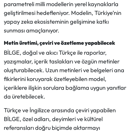
Siyaset
parametreli milli modellerin yerel kaynaklarla
geliştirilmesi hedefleniyor. Modelin, Türkiye’nin
Spor
yapay zeka ekosisteminin gelişimine katkı
sunması amaçlanıyor.
Sungurlu Haberleri
Metin üretimi, çeviri ve özetleme yapabilecek
Turizm
BİLGE, doğal ve akıcı Türkçe ile raporlar,
yazışmalar, içerik taslakları ve özgün metinler
Uğurludağ Haberleri
oluşturabilecek. Uzun metinleri ve belgeleri ana
Yaşam
fikirlerini koruyarak özetleyebilen model,
içeriklere ilişkin sorulara bağlama uygun yanıtlar
Yayla Haber
da üretebilecek.
Yemek Tarifleri
Türkçe ve İngilizce arasında çeviri yapabilen
BİLGE, özel adları, deyimleri ve kültürel
Yerel Haberler
referansları doğru biçimde aktarmayı