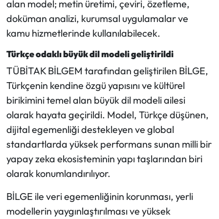
alan model; metin üretimi, çeviri, özetleme,
doküman analizi, kurumsal uygulamalar ve
Mecitözü Haberleri
kamu hizmetlerinde kullanılabilecek.
Oğuzlar Haberleri
Türkçe odaklı büyük dil modeli geliştirildi
TÜBİTAK BİLGEM tarafından geliştirilen BİLGE,
Ortaköy Haberleri
Türkçenin kendine özgü yapısını ve kültürel
Osmancık Haberleri
birikimini temel alan büyük dil modeli ailesi
olarak hayata geçirildi. Model, Türkçe düşünen,
Otomotiv
dijital egemenliği destekleyen ve global
standartlarda yüksek performans sunan milli bir
Resmi İlan
yapay zeka ekosisteminin yapı taşlarından biri
olarak konumlandırılıyor.
Resmi Reklam
BİLGE ile veri egemenliğinin korunması, yerli
Sağlık
modellerin yaygınlaştırılması ve yüksek