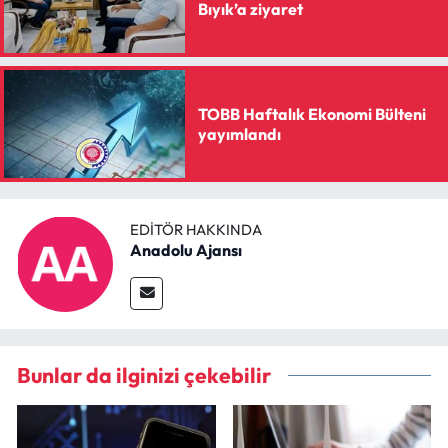
Bıyık’a ziyaret
TOBB Haftalık Ekonomi Bülteni
yayımlandı
EDITÖR HAKKINDA
Anadolu Ajansı
Bunlar da ilginizi çekebilir