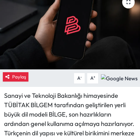
Eğitim
Ekonomi
Güncel
İskilip Haberleri
Kargı Haberleri
Paylaş
-
+
A
A
Kimdir?
Sanayi ve Teknoloji Bakanlığı himayesinde
TÜBİTAK BİLGEM tarafından geliştirilen yerli
Kültür Sanat
büyük dil modeli BİLGE, son hazırlıkların
Laçin Haberleri
ardından genel kullanıma açılmaya hazırlanıyor.
Türkçenin dil yapısı ve kültürel birikimini merkeze
Magazin