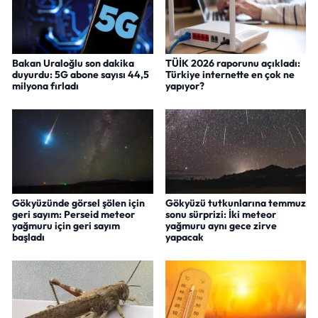
Bakan Uraloğlu son dakika
TÜİK 2026 raporunu açıkladı:
duyurdu: 5G abone sayısı 44,5
Türkiye internette en çok ne
milyona fırladı
yapıyor?
Gökyüzünde görsel şölen için
Gökyüzü tutkunlarına temmuz
geri sayım: Perseid meteor
sonu sürprizi: İki meteor
yağmuru için geri sayım
yağmuru aynı gece zirve
başladı
yapacak