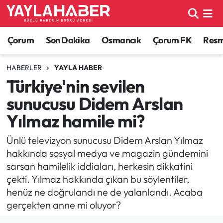
Alaca Haberleri
Çorum Nöbetçi Eczaneler
Çorum
Son Dakika
Osmancık
Çorum FK
Resmi
Bayat Haberleri
Çorum Hava Durumu
HABERLER
YAYLA HABER
Türkiye'nin sevilen
Bilgi - Keşfet Haberleri
Çorum Namaz Vakitleri
sunucusu Didem Arslan
Bilim ve Teknoloji
Çorum Trafik Yoğunluk Haritası
Yılmaz hamile mi?
Boğazkale Haberleri
TFF 1.Lig Puan Durumu ve Fikstür
Ünlü televizyon sunucusu Didem Arslan Yılmaz
hakkında sosyal medya ve magazin gündemini
Çorum Haberleri
Tüm Manşetler
sarsan hamilelik iddiaları, herkesin dikkatini
çekti. Yılmaz hakkında çıkan bu söylentiler,
Çorum Son Dakika Haberleri
Son Dakika Haberleri
henüz ne doğrulandı ne de yalanlandı. Acaba
gerçekten anne mi oluyor?
Dodurga Haberleri
Haber Arşivi