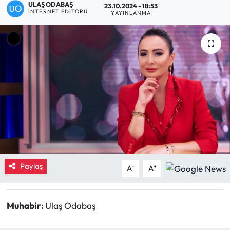
ULAŞ ODABAŞ
23.10.2024 - 18:53
İNTERNET EDITÖRÜ
YAYINLANMA
Eğitim
Ekonomi
Güncel
İskilip Haberleri
Kargı Haberleri
Kimdir?
Paylaş
-
+
A
A
Kültür Sanat
Laçin Haberleri
Muhabir:
Ulaş Odabaş
Magazin