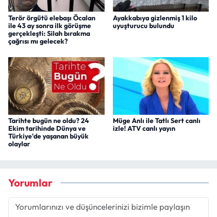
Terör örgütü elebaşı Öcalan
Ayakkabıya gizlenmiş 1 kilo
ile 43 ay sonra ilk görüşme
uyuşturucu bulundu
gerçekleşti: Silah bırakma
çağrısı mı gelecek?
Tarihte bugün ne oldu? 24
Müge Anlı ile Tatlı Sert canlı
Ekim tarihinde Dünya ve
izle! ATV canlı yayın
Türkiye'de yaşanan büyük
olaylar
Yorumlar