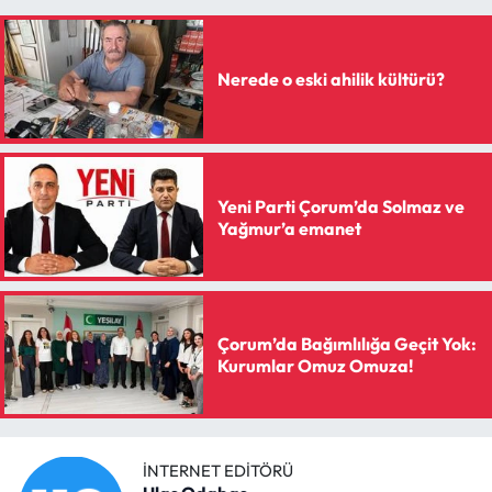
Mecitözü Haberleri
Nerede o eski ahilik kültürü?
Oğuzlar Haberleri
Ortaköy Haberleri
Yeni Parti Çorum’da Solmaz ve
Osmancık Haberleri
Yağmur’a emanet
Otomotiv
Resmi İlan
Çorum’da Bağımlılığa Geçit Yok:
Kurumlar Omuz Omuza!
Resmi Reklam
Sağlık
İNTERNET EDITÖRÜ