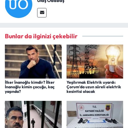
Ulaş Odabaş
Siyaset
Spor
Sungurlu Haberleri
Bunlar da ilginizi çekebilir
Turizm
Uğurludağ Haberleri
Yaşam
İlker İnanoğlu kimdir? İlker
Yeşilırmak Elektrik uyardı:
İnanoğlu kimin çocuğu, kaç
Çorum'da uzun süreli elektrik
Yayla Haber
yaşında?
kesintisi olacak
Yemek Tarifleri
Yerel Haberler