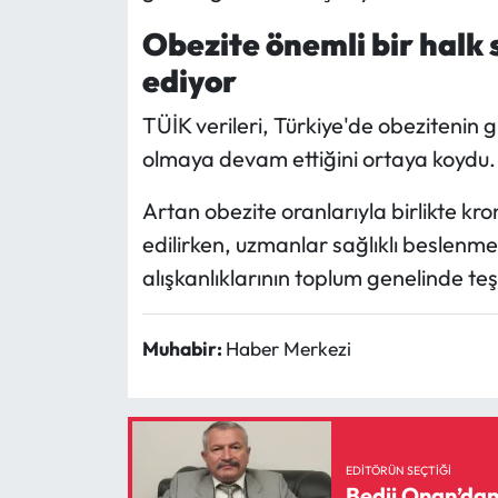
Obezite önemli bir halk
ediyor
TÜİK verileri, Türkiye'de obezitenin 
olmaya devam ettiğini ortaya koydu.
Artan obezite oranlarıyla birlikte kron
edilirken, uzmanlar sağlıklı beslenme
alışkanlıklarının toplum genelinde te
Muhabir:
Haber Merkezi
EDITÖRÜN SEÇTIĞI
Bedii Onan’dan 