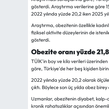
gösterdi. Araştırma verilerine göre 1
Mecitözü Haberleri
2022 yılında yüzde 20,2 iken 2025 yıl
Oğuzlar Haberleri
Araştırma, obezitenin özellikle kadı
fiziksel aktivite düzeylerinin de isten
Ortaköy Haberleri
gösterdi.
Osmancık Haberleri
Obezite oranı yüzde 21,8
TÜİK'in boy ve kilo verileri üzerinden
Otomotiv
göre, Türkiye'de her beş kişiden birin
Resmi İlan
2022 yılında yüzde 20,2 olarak ölçüle
Resmi Reklam
çıktı. Böylece son üç yılda obez birey
Sağlık
Uzmanlar, obezitenin diyabet, kalp-da
kronik rahatsızlıklar açısından önemli