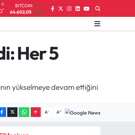
DOLAR
°
0
47,6006
0.06
EURO
55,0250
0.02
STERLİN
64,2398
0.2
GRAM ALTIN
i: Her 5
6513.94
0.32
BİST100
13.768
48
BITCOIN
64.602,05
0.69
rının yükselmeye devam ettiğini
-
+
A
A