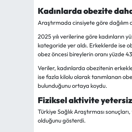
Siyaset
Kadınlarda obezite dah
Spor
Araştırmada cinsiyete göre dağılım d
Sungurlu Haberleri
2025 yılı verilerine göre kadınların y
kategoride yer aldı. Erkeklerde ise o
Turizm
obez öncesi bireylerin oranı yüzde 43,
Uğurludağ Haberleri
Veriler, kadınlarda obezitenin erkek
ise fazla kilolu olarak tanımlanan o
Yaşam
bulunduğunu ortaya koydu.
Yayla Haber
Fiziksel aktivite yetersi
Yemek Tarifleri
Türkiye Sağlık Araştırması sonuçları, 
olduğunu gösterdi.
Yerel Haberler