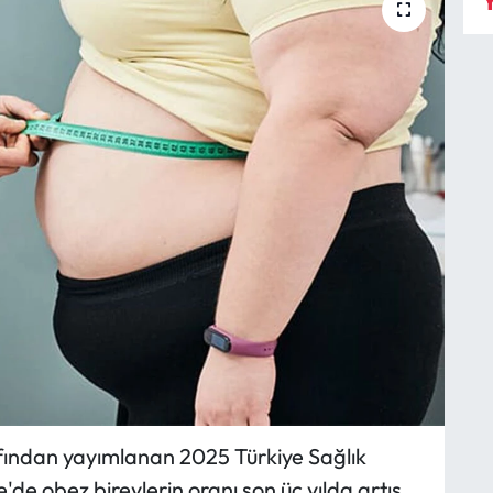
Y
afından yayımlanan 2025 Türkiye Sağlık
'de obez bireylerin oranı son üç yılda artış