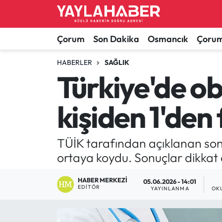
Alaca Haberleri
Çorum Nöbetçi Eczaneler
Çorum
Son Dakika
Osmancık
Çorum
Bayat Haberleri
Çorum Hava Durumu
HABERLER
SAĞLIK
Türkiye'de ob
Bilgi - Keşfet Haberleri
Çorum Namaz Vakitleri
kişiden 1'den
Bilim ve Teknoloji
Çorum Trafik Yoğunluk Haritası
Boğazkale Haberleri
TFF 1.Lig Puan Durumu ve Fikstür
TÜİK tarafından açıklanan son s
ortaya koydu. Sonuçlar dikkat ç
Çorum Haberleri
Tüm Manşetler
HABER MERKEZI
05.06.2026 - 14:01
EDITÖR
Çorum Son Dakika Haberleri
Son Dakika Haberleri
YAYINLANMA
OK
Dodurga Haberleri
Haber Arşivi