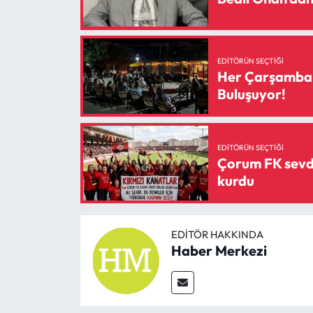
EDITÖRÜN SEÇTIĞI
Her Çarşamba C
Buluşuyor!
EDITÖRÜN SEÇTIĞI
Çorum FK sevda
kurdu
EDITÖR HAKKINDA
Haber Merkezi