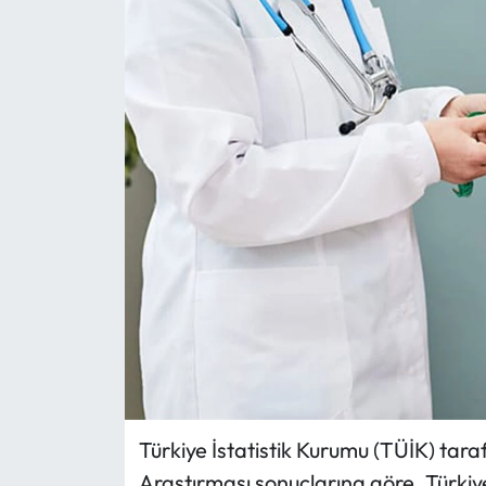
Eğitim
Ekonomi
Güncel
İskilip Haberleri
Kargı Haberleri
Kimdir?
Kültür Sanat
Laçin Haberleri
Türkiye İstatistik Kurumu (TÜİK) tar
Araştırması sonuçlarına göre, Türkiye
Magazin