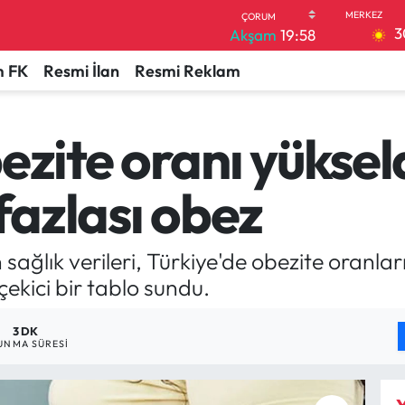
3
Akşam
19:58
 FK
Resmi İlan
Resmi Reklam
ezite oranı yükseld
 fazlası obez
ağlık verileri, Türkiye'de obezite oranla
ekici bir tablo sundu.
3 DK
UNMA SÜRESI