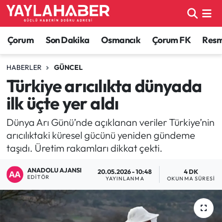
Alaca Haberleri
Çorum Nöbetçi Eczaneler
Çorum
Son Dakika
Osmancık
Çorum FK
Resmi
Bayat Haberleri
Çorum Hava Durumu
HABERLER
GÜNCEL
Türkiye arıcılıkta dünyada
Bilgi - Keşfet Haberleri
Çorum Namaz Vakitleri
ilk üçte yer aldı
Bilim ve Teknoloji
Çorum Trafik Yoğunluk Haritası
Dünya Arı Günü’nde açıklanan veriler Türkiye’nin
arıcılıktaki küresel gücünü yeniden gündeme
Boğazkale Haberleri
TFF 1.Lig Puan Durumu ve Fikstür
taşıdı. Üretim rakamları dikkat çekti.
Çorum Haberleri
Tüm Manşetler
ANADOLU AJANSI
20.05.2026 - 10:48
4 DK
EDITÖR
YAYINLANMA
OKUNMA SÜRESI
Çorum Son Dakika Haberleri
Son Dakika Haberleri
Dodurga Haberleri
Haber Arşivi