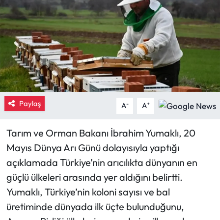
Eğitim
Ekonomi
Güncel
İskilip Haberleri
Paylaş
-
+
A
A
Kargı Haberleri
Tarım ve Orman Bakanı İbrahim Yumaklı, 20
Kimdir?
Mayıs Dünya Arı Günü dolayısıyla yaptığı
açıklamada Türkiye’nin arıcılıkta dünyanın en
Kültür Sanat
güçlü ülkeleri arasında yer aldığını belirtti.
Yumaklı, Türkiye’nin koloni sayısı ve bal
Laçin Haberleri
üretiminde dünyada ilk üçte bulunduğunu,
Magazin