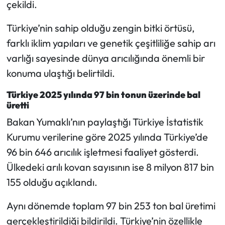
çekildi.
Siyaset
Türkiye’nin sahip olduğu zengin bitki örtüsü,
Spor
farklı iklim yapıları ve genetik çeşitliliğe sahip arı
Sungurlu Haberleri
varlığı sayesinde dünya arıcılığında önemli bir
konuma ulaştığı belirtildi.
Turizm
Türkiye 2025 yılında 97 bin tonun üzerinde bal
üretti
Uğurludağ Haberleri
Bakan Yumaklı’nın paylaştığı Türkiye İstatistik
Yaşam
Kurumu verilerine göre 2025 yılında Türkiye’de
96 bin 646 arıcılık işletmesi faaliyet gösterdi.
Yayla Haber
Ülkedeki arılı kovan sayısının ise 8 milyon 817 bin
155 olduğu açıklandı.
Yemek Tarifleri
Aynı dönemde toplam 97 bin 253 ton bal üretimi
Yerel Haberler
gerçekleştirildiği bildirildi. Türkiye’nin özellikle