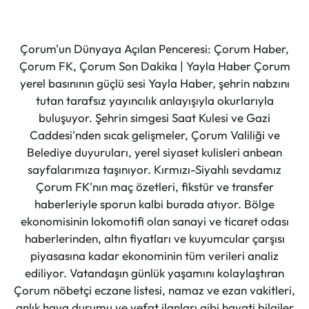
Çorum'un Dünyaya Açılan Penceresi: Çorum Haber,
Çorum FK, Çorum Son Dakika | Yayla Haber Çorum
yerel basınının güçlü sesi Yayla Haber, şehrin nabzını
tutan tarafsız yayıncılık anlayışıyla okurlarıyla
buluşuyor. Şehrin simgesi Saat Kulesi ve Gazi
Caddesi'nden sıcak gelişmeler, Çorum Valiliği ve
Belediye duyuruları, yerel siyaset kulisleri anbean
sayfalarımıza taşınıyor. Kırmızı-Siyahlı sevdamız
Çorum FK'nın maç özetleri, fikstür ve transfer
haberleriyle sporun kalbi burada atıyor. Bölge
ekonomisinin lokomotifi olan sanayi ve ticaret odası
haberlerinden, altın fiyatları ve kuyumcular çarşısı
piyasasına kadar ekonominin tüm verileri analiz
ediliyor. Vatandaşın günlük yaşamını kolaylaştıran
Çorum nöbetçi eczane listesi, namaz ve ezan vakitleri,
anlık hava durumu ve vefat ilanları gibi hayati bilgiler