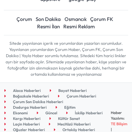
Çorum
Son Dakika
Osmancık
Çorum FK
Resmi İlan
Resmi Reklam
Sitede yayınlanan içerik ve yorumlardan yazarları sorumludur.
Yayınlanan yorumlardan Çorum Haber, Çorum FK, Çorum Son
Dakika | Yayla Haber sorumlu tutulamaz. Sitedeki tüm harici linkler
ayrı bir sayfada açılır. Sitemizde yayınlanan haber, köşe yazıları ve
fotoğraflar izin alınmaksızın kaynak gösterilse dahi, herhangi bir
ortamda kullanılamaz ve yayınlanamaz
Alaca Haberleri
Bayat Haberleri
Boğazkale Haberleri
Çorum Haberleri
Çorum Son Dakika Haberleri
Dodurga Haberleri
Eğitim
Haber
Ekonomi
Güncel
İskilip Haberleri
Yazılımı:
Kargı Haberleri
Kültür Sanat
TE Bilişim
Laçin Haberleri
Mecitözü Haberleri
|
Oğuzlar Haberleri
Ortaköy Haberleri