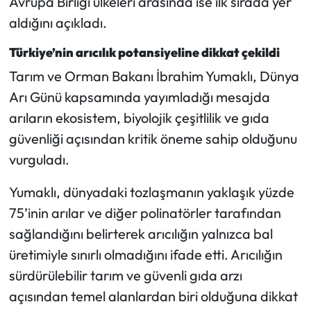
Avrupa Birliği ülkeleri arasında ise ilk sırada yer
aldığını açıkladı.
Mecitözü Haberleri
Türkiye’nin arıcılık potansiyeline dikkat çekildi
Oğuzlar Haberleri
Tarım ve Orman Bakanı İbrahim Yumaklı, Dünya
Arı Günü kapsamında yayımladığı mesajda
Ortaköy Haberleri
arıların ekosistem, biyolojik çeşitlilik ve gıda
güvenliği açısından kritik öneme sahip olduğunu
Osmancık Haberleri
vurguladı.
Otomotiv
Yumaklı, dünyadaki tozlaşmanın yaklaşık yüzde
Resmi İlan
75’inin arılar ve diğer polinatörler tarafından
sağlandığını belirterek arıcılığın yalnızca bal
Resmi Reklam
üretimiyle sınırlı olmadığını ifade etti. Arıcılığın
sürdürülebilir tarım ve güvenli gıda arzı
Sağlık
açısından temel alanlardan biri olduğuna dikkat