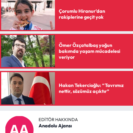
Çorumlu Hiranur’dan
rakiplerine geçit yok
Ömer Özçatalbaş yoğun
bakımda yaşam mücadelesi
veriyor
Hakan Tekercioğlu: “Tavrımız
nettir, sözümüz açıktır”
EDITÖR HAKKINDA
Anadolu Ajansı