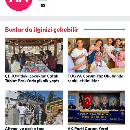
Bunlar da ilginizi çekebilir
ÇEKOM’daki çocuklar Çatak
TÜGVA Çorum Yaz Okulu’nda
Tabiat Parkı’nda piknik yaptı
renkli etkinlikler
Altyapı ve parke taşı
AK Parti Çorum Yerel