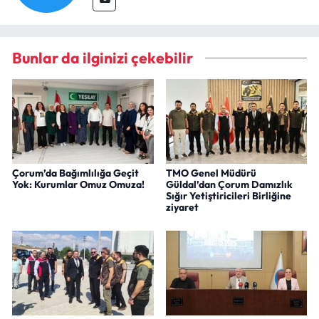
Bunlar da ilginizi çekebilir
Çorum’da Bağımlılığa Geçit
TMO Genel Müdürü
Yok: Kurumlar Omuz Omuza!
Güldal’dan Çorum Damızlık
Sığır Yetiştiricileri Birliğine
ziyaret