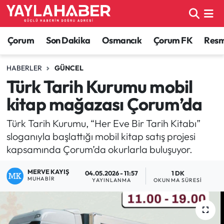
Alaca Haberleri
Çorum Nöbetçi Eczaneler
Çorum
Son Dakika
Osmancık
Çorum FK
Resmi
Bayat Haberleri
Çorum Hava Durumu
HABERLER
GÜNCEL
Türk Tarih Kurumu mobil
Bilgi - Keşfet Haberleri
Çorum Namaz Vakitleri
kitap mağazası Çorum’da
Bilim ve Teknoloji
Çorum Trafik Yoğunluk Haritası
Türk Tarih Kurumu, “Her Eve Bir Tarih Kitabı”
sloganıyla başlattığı mobil kitap satış projesi
Boğazkale Haberleri
TFF 1.Lig Puan Durumu ve Fikstür
kapsamında Çorum’da okurlarla buluşuyor.
Çorum Haberleri
Tüm Manşetler
MERVE KAYIŞ
04.05.2026 - 11:57
1 DK
MUHABIR
YAYINLANMA
OKUNMA SÜRESI
Çorum Son Dakika Haberleri
Son Dakika Haberleri
Dodurga Haberleri
Haber Arşivi