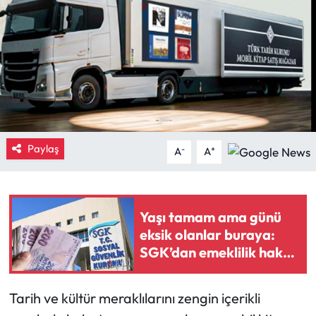
Eğitim
Ekonomi
Güncel
İskilip Haberleri
Paylaş
-
+
A
A
Kargı Haberleri
Kimdir?
Yaşı tamam ama günü
eksik olanlar buraya:
Kültür Sanat
SGK’dan emeklilik hakkı
kazandıran reçete
Laçin Haberleri
Tarih ve kültür meraklılarını zengin içerikli
Magazin