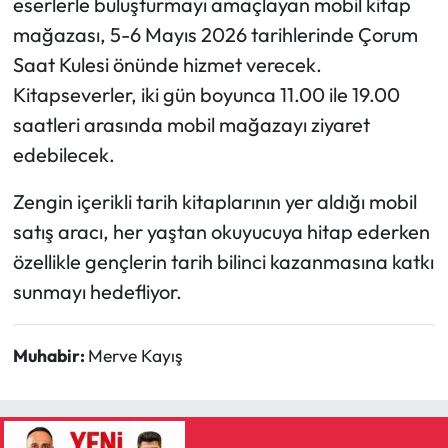
eserlerle buluşturmayı amaçlayan mobil kitap
mağazası, 5-6 Mayıs 2026 tarihlerinde Çorum
Mecitözü Haberleri
Saat Kulesi önünde hizmet verecek.
Kitapseverler, iki gün boyunca 11.00 ile 19.00
Oğuzlar Haberleri
saatleri arasında mobil mağazayı ziyaret
Ortaköy Haberleri
edebilecek.
Osmancık Haberleri
Zengin içerikli tarih kitaplarının yer aldığı mobil
satış aracı, her yaştan okuyucuya hitap ederken
Otomotiv
özellikle gençlerin tarih bilinci kazanmasına katkı
sunmayı hedefliyor.
Resmi İlan
Resmi Reklam
Muhabir:
Merve Kayış
Sağlık