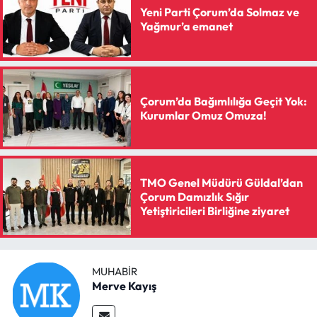
Siyaset
Yeni Parti Çorum’da Solmaz ve
Yağmur’a emanet
Spor
Sungurlu Haberleri
Çorum’da Bağımlılığa Geçit Yok:
Turizm
Kurumlar Omuz Omuza!
Uğurludağ Haberleri
TMO Genel Müdürü Güldal’dan
Yaşam
Çorum Damızlık Sığır
Yetiştiricileri Birliğine ziyaret
Yayla Haber
Yemek Tarifleri
MUHABIR
Merve Kayış
Yerel Haberler