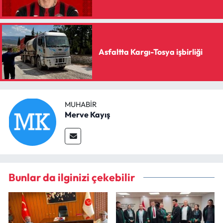
Asfaltta Kargı-Tosya işbirliği
MUHABIR
Merve Kayış
Bunlar da ilginizi çekebilir