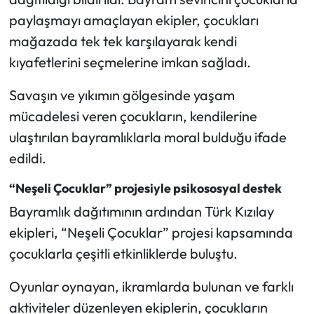
paylaşmayı amaçlayan ekipler, çocukları
Mecitözü Haberleri
mağazada tek tek karşılayarak kendi
kıyafetlerini seçmelerine imkan sağladı.
Oğuzlar Haberleri
Savaşın ve yıkımın gölgesinde yaşam
Ortaköy Haberleri
mücadelesi veren çocukların, kendilerine
ulaştırılan bayramlıklarla moral bulduğu ifade
Osmancık Haberleri
edildi.
Otomotiv
“Neşeli Çocuklar” projesiyle psikososyal destek
Bayramlık dağıtımının ardından Türk Kızılay
Resmi İlan
ekipleri, “Neşeli Çocuklar” projesi kapsamında
Resmi Reklam
çocuklarla çeşitli etkinliklerde buluştu.
Sağlık
Oyunlar oynayan, ikramlarda bulunan ve farklı
aktiviteler düzenleyen ekiplerin, çocukların