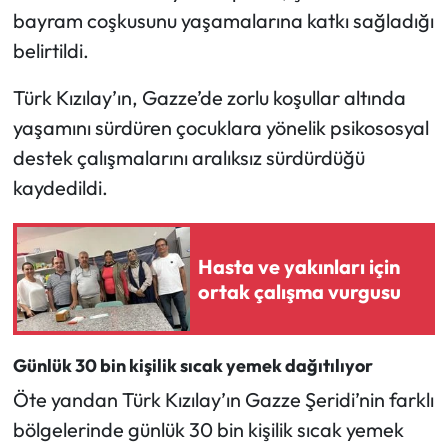
Siyaset
bayram coşkusunu yaşamalarına katkı sağladığı
belirtildi.
Spor
Türk Kızılay’ın, Gazze’de zorlu koşullar altında
Sungurlu Haberleri
yaşamını sürdüren çocuklara yönelik psikososyal
destek çalışmalarını aralıksız sürdürdüğü
Turizm
kaydedildi.
Uğurludağ Haberleri
Yaşam
Hasta ve yakınları için
ortak çalışma vurgusu
Yayla Haber
Yemek Tarifleri
Günlük 30 bin kişilik sıcak yemek dağıtılıyor
Öte yandan Türk Kızılay’ın Gazze Şeridi’nin farklı
Yerel Haberler
bölgelerinde günlük 30 bin kişilik sıcak yemek