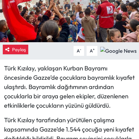
Eğitim
Ekonomi
Güncel
Paylaş
-
+
A
A
İskilip Haberleri
Türk Kızılay, yaklaşan Kurban Bayramı
Kargı Haberleri
öncesinde Gazze’de çocuklara bayramlık kıyafet
ulaştırdı. Bayramlık dağıtımının ardından
Kimdir?
çocuklarla bir araya gelen ekipler, düzenlenen
etkinliklerle çocukların yüzünü güldürdü.
Kültür Sanat
Türk Kızılay tarafından yürütülen çalışma
Laçin Haberleri
kapsamında Gazze’de 1.544 çocuğa yeni kıyafet
Magazin
dağıtıldığı bildirildi. Bayram sevincini çocuklarla