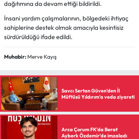
dağıtımına da devam ettiği bildirildi.
İnsani yardım çalışmalarının, bölgedeki ihtiyaç
sahiplerine destek olmak amacıyla kesintisiz
sürdürüldüğü ifade edildi.
Muhabir:
Merve Kayış
Savcı Sertan Güven’den İl
Müftüsü Yıldırım’a veda ziyareti
Arca Çorum FK'da Berat
Ayberk Özdemir'de imzaladı