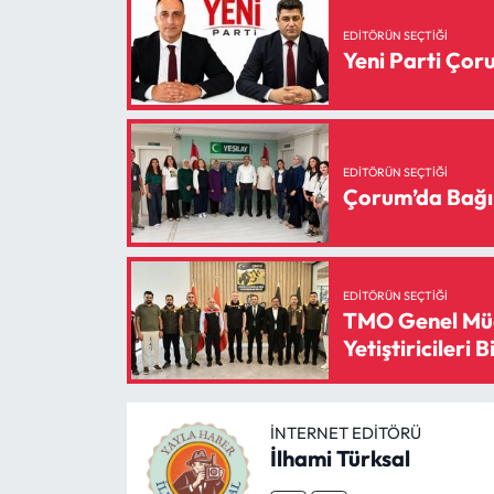
Siyaset
EDITÖRÜN SEÇTIĞI
Yeni Parti Ço
Spor
Sungurlu Haberleri
Turizm
EDITÖRÜN SEÇTIĞI
Çorum’da Bağı
Uğurludağ Haberleri
Yaşam
EDITÖRÜN SEÇTIĞI
TMO Genel Müd
Yayla Haber
Yetiştiricileri B
Yemek Tarifleri
İNTERNET EDITÖRÜ
İlhami Türksal
Yerel Haberler