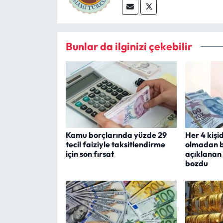
Bunlar da ilginizi çekebilir
Kamu borçlarında yüzde 29
Her 4 kişi
tecil faiziyle taksitlendirme
olmadan b
için son fırsat
açıklanan
bozdu