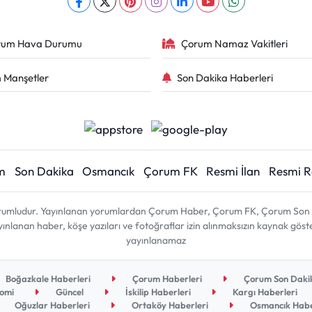
rum Hava Durumu
Çorum Namaz Vakitleri
 Manşetler
Son Dakika Haberleri
m
Son Dakika
Osmancık
Çorum FK
Resmi İlan
Resmi 
sorumludur. Yayınlanan yorumlardan Çorum Haber, Çorum FK, Çorum Son D
 yayınlanan haber, köşe yazıları ve fotoğraflar izin alınmaksızın kaynak gös
yayınlanamaz
Boğazkale Haberleri
Çorum Haberleri
Çorum Son Dakik
omi
Güncel
İskilip Haberleri
Kargı Haberleri
Oğuzlar Haberleri
Ortaköy Haberleri
Osmancık Habe