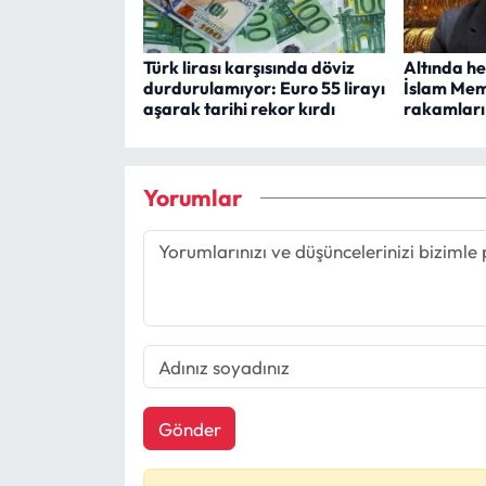
Türk lirası karşısında döviz
Altında he
durdurulamıyor: Euro 55 lirayı
İslam Memi
aşarak tarihi rekor kırdı
rakamları 
Yorumlar
Gönder