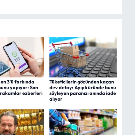
den 3'ü farkında
Tüketicilerin gözünden kaçan
unu yapıyor: Son
dev detay: Ayıplı üründe bunu
 rakamlar ezberleri
söyleyen paranızı anında iade
alıyor