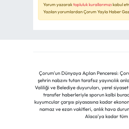
Yorum yazarak
topluluk kurallarımızı
kabul et
Yazılan yorumlardan Çorum Yayla Haber Gazet
Çorum'un Dünyaya Açılan Penceresi: Çoru
şehrin nabzını tutan tarafsız yayıncılık an
Valiliği ve Belediye duyuruları, yerel siyas
transfer haberleriyle sporun kalbi burad
kuyumcular çarşısı piyasasına kadar ekonomi
namaz ve ezan vakitleri, anlık hava durumu
Alaca'ya kadar tüm il