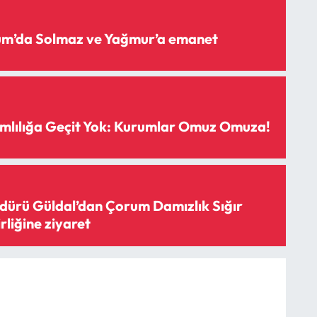
rum’da Solmaz ve Yağmur’a emanet
mlılığa Geçit Yok: Kurumlar Omuz Omuza!
ürü Güldal’dan Çorum Damızlık Sığır
irliğine ziyaret