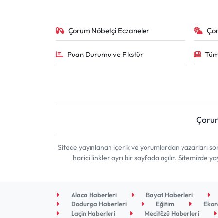
Çorum Nöbetçi Eczaneler
Ço
Puan Durumu ve Fikstür
Tüm
Çoru
Sitede yayınlanan içerik ve yorumlardan yazarları 
harici linkler ayrı bir sayfada açılır. Sitemizde
Alaca Haberleri
Bayat Haberleri
Dodurga Haberleri
Eğitim
Ekon
Laçin Haberleri
Mecitözü Haberleri