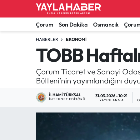
Alaca Haberleri
Çorum Nöbetçi Eczaneler
Çorum
Son Dakika
Osmancık
Çorum
Bayat Haberleri
Çorum Hava Durumu
HABERLER
EKONOMI
TOBB Haftalı
Bilgi - Keşfet Haberleri
Çorum Namaz Vakitleri
Çorum Ticaret ve Sanayi Odası
Bilim ve Teknoloji
Çorum Trafik Yoğunluk Haritası
Bülteni’nin yayımlandığını duy
Boğazkale Haberleri
TFF 1.Lig Puan Durumu ve Fikstür
İLHAMI TÜRKSAL
31.03.2026 - 10:21
İNTERNET EDITÖRÜ
YAYINLANMA
O
Çorum Haberleri
Tüm Manşetler
Çorum Son Dakika Haberleri
Son Dakika Haberleri
Dodurga Haberleri
Haber Arşivi