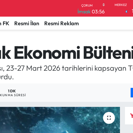
İmsak
03:56
 FK
Resmi İlan
Resmi Reklam
k Ekonomi Bülten
, 23-27 Mart 2026 tarihlerini kapsayan 
urdu.
1 DK
KUNMA SÜRESI
Y