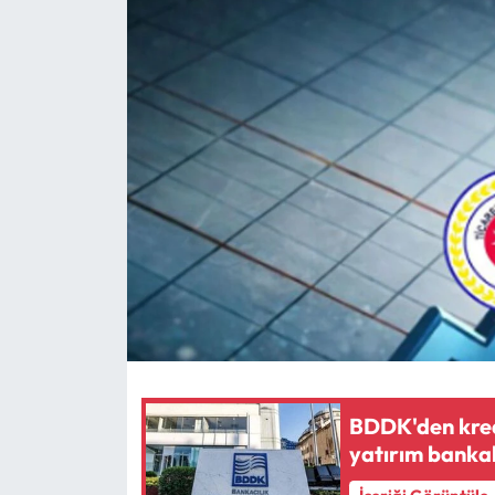
Eğitim
Ekonomi
Güncel
İskilip Haberleri
Kargı Haberleri
Kimdir?
Kültür Sanat
BDDK'den kred
Laçin Haberleri
yatırım bankal
Magazin