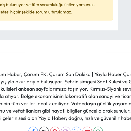
miş bulunuyor ve tüm sorumluluğu üstleniyorsunuz.
esi hiçbir şekilde sorumlu tutulamaz.
m Haber, Çorum FK, Çorum Son Dakika | Yayla Haber Çorum
layışıyla okurlarıyla buluşuyor. Şehrin simgesi Saat Kulesi 
et kulisleri anbean sayfalarımıza taşınıyor. Kırmızı-Siyahlı s
a atıyor. Bölge ekonomisinin lokomotifi olan sanayi ve ticare
nin tüm verileri analiz ediliyor. Vatandaşın günlük yaşamını
 ve vefat ilanları gibi hayati bilgiler güncel olarak sunulu
çelerin sesi olan Yayla Haber; doğru, hızlı ve güvenilir haber