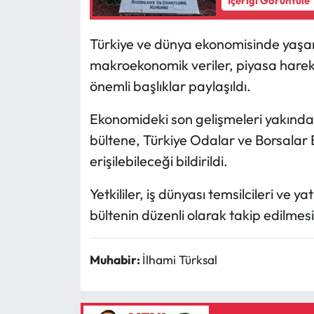
İçeriği Görüntüle
Mecitözü Haberleri
Türkiye ve dünya ekonomisinde yaşana
makroekonomik veriler, piyasa hareket
Oğuzlar Haberleri
önemli başlıklar paylaşıldı.
Ortaköy Haberleri
Ekonomideki son gelişmeleri yakından
bültene, Türkiye Odalar ve Borsalar Bi
Osmancık Haberleri
erişilebileceği bildirildi.
Otomotiv
Yetkililer, iş dünyası temsilcileri ve ya
Resmi İlan
bültenin düzenli olarak takip edilmes
Resmi Reklam
Muhabir:
İlhami Türksal
Sağlık