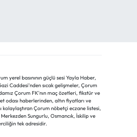
 yerel basınının güçlü sesi Yayla Haber,
ve Gazi Caddesi'nden sıcak gelişmeler, Çorum
evdamız Çorum FK'nın maç özetleri, fikstür ve
t odası haberlerinden, altın fiyatları ve
 kolaylaştıran Çorum nöbetçi eczane listesi,
r. Merkezden Sungurlu, Osmancık, İskilip ve
ciliğin tek adresidir.