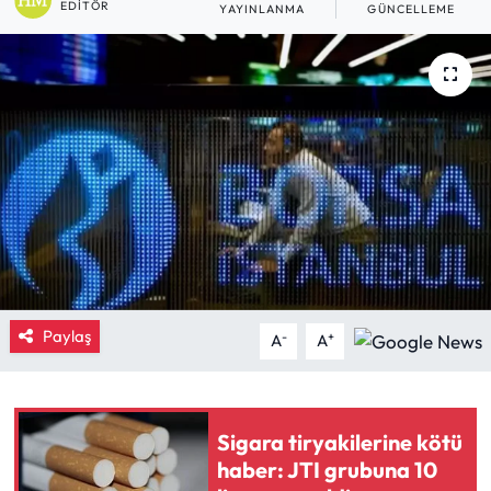
EDITÖR
YAYINLANMA
GÜNCELLEME
Eğitim
Ekonomi
Güncel
İskilip Haberleri
Kargı Haberleri
Kimdir?
Paylaş
-
+
A
A
Kültür Sanat
Laçin Haberleri
Sigara tiryakilerine kötü
haber: JTI grubuna 10
Magazin