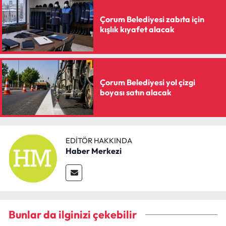
Çorum Belediyesi zabıta için
kışlık kıyafet alacak
Çorum Belediyesi yol çizgi
boyası satın alacak
EDITÖR HAKKINDA
Haber Merkezi
Bunlar da ilginizi çekebilir