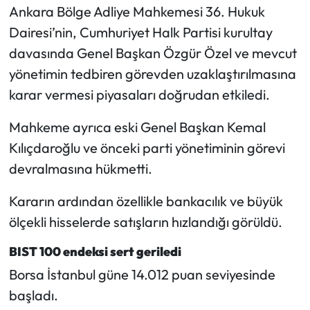
Siyaset
Ankara Bölge Adliye Mahkemesi 36. Hukuk
Dairesi’nin, Cumhuriyet Halk Partisi kurultay
Spor
davasında Genel Başkan Özgür Özel ve mevcut
yönetimin tedbiren görevden uzaklaştırılmasına
Sungurlu Haberleri
karar vermesi piyasaları doğrudan etkiledi.
Turizm
Mahkeme ayrıca eski Genel Başkan Kemal
Uğurludağ Haberleri
Kılıçdaroğlu ve önceki parti yönetiminin görevi
devralmasına hükmetti.
Yaşam
Kararın ardından özellikle bankacılık ve büyük
Yayla Haber
ölçekli hisselerde satışların hızlandığı görüldü.
BIST 100 endeksi sert geriledi
Yemek Tarifleri
Borsa İstanbul güne 14.012 puan seviyesinde
Yerel Haberler
başladı.