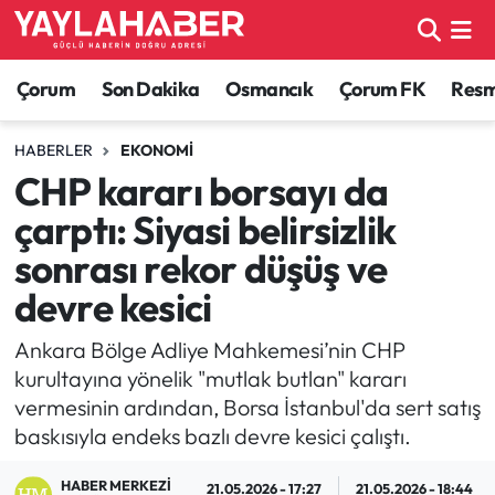
Alaca Haberleri
Çorum Nöbetçi Eczaneler
Çorum
Son Dakika
Osmancık
Çorum FK
Resmi
Bayat Haberleri
Çorum Hava Durumu
HABERLER
EKONOMI
CHP kararı borsayı da
Bilgi - Keşfet Haberleri
Çorum Namaz Vakitleri
çarptı: Siyasi belirsizlik
Bilim ve Teknoloji
Çorum Trafik Yoğunluk Haritası
sonrası rekor düşüş ve
devre kesici
Boğazkale Haberleri
TFF 1.Lig Puan Durumu ve Fikstür
Ankara Bölge Adliye Mahkemesi’nin CHP
Çorum Haberleri
Tüm Manşetler
kurultayına yönelik "mutlak butlan" kararı
vermesinin ardından, Borsa İstanbul'da sert satış
Çorum Son Dakika Haberleri
Son Dakika Haberleri
baskısıyla endeks bazlı devre kesici çalıştı.
Dodurga Haberleri
Haber Arşivi
HABER MERKEZI
21.05.2026 - 17:27
21.05.2026 - 18:44