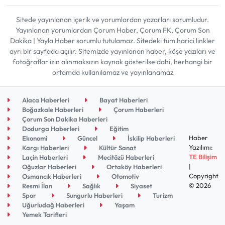
Sitede yayınlanan içerik ve yorumlardan yazarları sorumludur.
Yayınlanan yorumlardan Çorum Haber, Çorum FK, Çorum Son
Dakika | Yayla Haber sorumlu tutulamaz. Sitedeki tüm harici linkler
ayrı bir sayfada açılır. Sitemizde yayınlanan haber, köşe yazıları ve
fotoğraflar izin alınmaksızın kaynak gösterilse dahi, herhangi bir
ortamda kullanılamaz ve yayınlanamaz
Alaca Haberleri
Bayat Haberleri
Boğazkale Haberleri
Çorum Haberleri
Çorum Son Dakika Haberleri
Dodurga Haberleri
Eğitim
Haber
Ekonomi
Güncel
İskilip Haberleri
Yazılımı:
Kargı Haberleri
Kültür Sanat
TE Bilişim
Laçin Haberleri
Mecitözü Haberleri
|
Oğuzlar Haberleri
Ortaköy Haberleri
Copyright
Osmancık Haberleri
Otomotiv
© 2026
Resmi İlan
Sağlık
Siyaset
Spor
Sungurlu Haberleri
Turizm
Uğurludağ Haberleri
Yaşam
Yemek Tarifleri