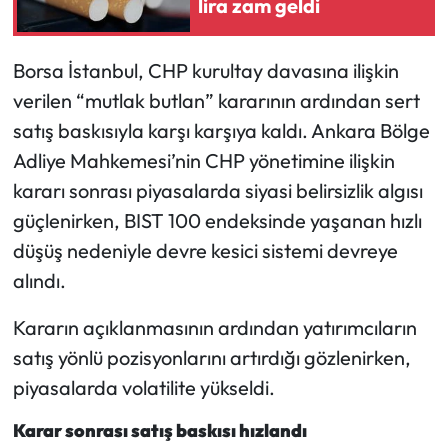
lira zam geldi
Mecitözü Haberleri
Borsa İstanbul, CHP kurultay davasına ilişkin
Oğuzlar Haberleri
verilen “mutlak butlan” kararının ardından sert
satış baskısıyla karşı karşıya kaldı. Ankara Bölge
Ortaköy Haberleri
Adliye Mahkemesi’nin CHP yönetimine ilişkin
kararı sonrası piyasalarda siyasi belirsizlik algısı
Osmancık Haberleri
güçlenirken, BIST 100 endeksinde yaşanan hızlı
düşüş nedeniyle devre kesici sistemi devreye
Otomotiv
alındı.
Resmi İlan
Kararın açıklanmasının ardından yatırımcıların
Resmi Reklam
satış yönlü pozisyonlarını artırdığı gözlenirken,
piyasalarda volatilite yükseldi.
Sağlık
Karar sonrası satış baskısı hızlandı