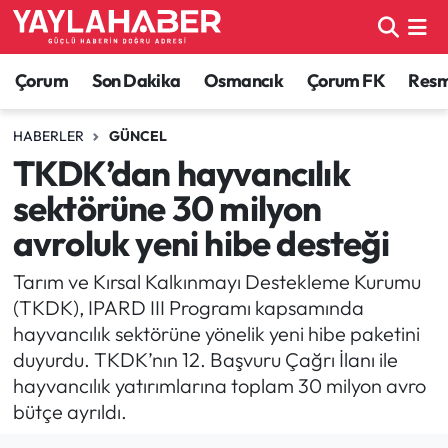
Alaca Haberleri
Çorum Nöbetçi Eczaneler
Çorum
Son Dakika
Osmancık
Çorum FK
Resmi
Bayat Haberleri
Çorum Hava Durumu
HABERLER
GÜNCEL
TKDK’dan hayvancılık
Bilgi - Keşfet Haberleri
Çorum Namaz Vakitleri
sektörüne 30 milyon
Bilim ve Teknoloji
Çorum Trafik Yoğunluk Haritası
avroluk yeni hibe desteği
Boğazkale Haberleri
TFF 1.Lig Puan Durumu ve Fikstür
Tarım ve Kırsal Kalkınmayı Destekleme Kurumu
(TKDK), IPARD III Programı kapsamında
Çorum Haberleri
Tüm Manşetler
hayvancılık sektörüne yönelik yeni hibe paketini
duyurdu. TKDK’nın 12. Başvuru Çağrı İlanı ile
Çorum Son Dakika Haberleri
Son Dakika Haberleri
hayvancılık yatırımlarına toplam 30 milyon avro
bütçe ayrıldı.
Dodurga Haberleri
Haber Arşivi