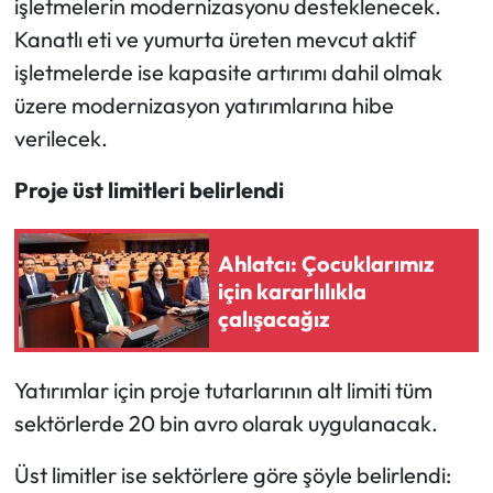
işletmelerin modernizasyonu desteklenecek.
Siyaset
Kanatlı eti ve yumurta üreten mevcut aktif
Spor
işletmelerde ise kapasite artırımı dahil olmak
üzere modernizasyon yatırımlarına hibe
Sungurlu Haberleri
verilecek.
Turizm
Proje üst limitleri belirlendi
Uğurludağ Haberleri
Ahlatcı: Çocuklarımız
Yaşam
için kararlılıkla
çalışacağız
Yayla Haber
Yatırımlar için proje tutarlarının alt limiti tüm
Yemek Tarifleri
sektörlerde 20 bin avro olarak uygulanacak.
Yerel Haberler
Üst limitler ise sektörlere göre şöyle belirlendi: