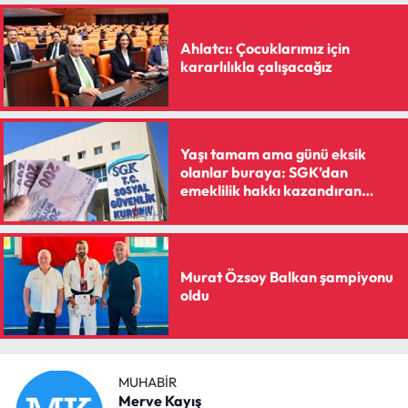
Ahlatcı: Çocuklarımız için
kararlılıkla çalışacağız
Yaşı tamam ama günü eksik
olanlar buraya: SGK’dan
emeklilik hakkı kazandıran
reçete
Murat Özsoy Balkan şampiyonu
oldu
MUHABIR
Merve Kayış