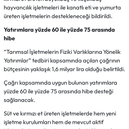
hayvancılık işletmeleri ile kanatlı eti ve yumurta
Mecitözü Haberleri
üreten işletmelerin destekleneceği bildirildi.
Oğuzlar Haberleri
Yatırımlara yüzde 60 ile yüzde 75 arasında
hibe
Ortaköy Haberleri
“Tarımsal İşletmelerin Fiziki Varlıklarına Yönelik
Osmancık Haberleri
Yatırımlar” tedbiri kapsamında açılan çağrının
bütçesinin yaklaşık 1,6 milyar lira olduğu belirtildi.
Otomotiv
Çağrı kapsamında uygun bulunan yatırımlara
Resmi İlan
yüzde 60 ile yüzde 75 arasında hibe desteği
sağlanacak.
Resmi Reklam
Süt ve kırmızı et üreten işletmelerde hem yeni
Sağlık
işletme kurulumları hem de mevcut aktif