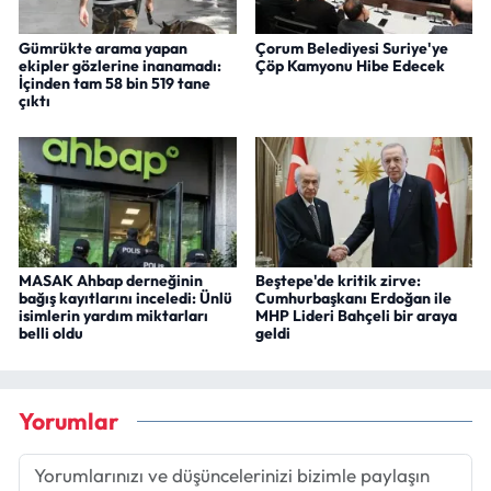
Gümrükte arama yapan
Çorum Belediyesi Suriye'ye
ekipler gözlerine inanamadı:
Çöp Kamyonu Hibe Edecek
İçinden tam 58 bin 519 tane
çıktı
MASAK Ahbap derneğinin
Beştepe'de kritik zirve:
bağış kayıtlarını inceledi: Ünlü
Cumhurbaşkanı Erdoğan ile
isimlerin yardım miktarları
MHP Lideri Bahçeli bir araya
belli oldu
geldi
Yorumlar