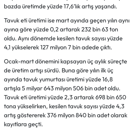
bazda üretimde yüzde 17,6’lık artış yaşandı.
Mecitözü Haberleri
Tavuk eti üretimi ise mart ayında geçen yılın aynı
ayına göre yüzde 0,2 artarak 232 bin 63 ton
Oğuzlar Haberleri
oldu. Aynı dönemde kesilen tavuk sayısı yüzde
Ortaköy Haberleri
4,1 yükselerek 127 milyon 7 bin adede çıktı.
Osmancık Haberleri
Ocak-mart dönemini kapsayan üç aylık süreçte
de üretim artışı sürdü. Buna göre yılın ilk üç
Otomotiv
ayında tavuk yumurtası üretimi yüzde 16,8
artışla 5 milyar 643 milyon 506 bin adet oldu.
Resmi İlan
Tavuk eti üretimi yüzde 2,3 artarak 698 bin 650
Resmi Reklam
tona yükselirken, kesilen tavuk sayısı yüzde 4,3
artış göstererek 376 milyon 840 bin adet olarak
Sağlık
kayıtlara geçti.