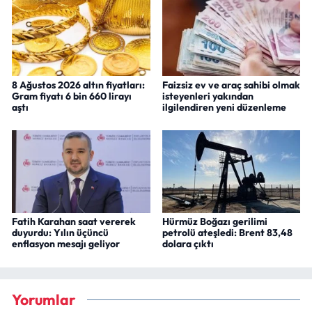
8 Ağustos 2026 altın fiyatları:
Faizsiz ev ve araç sahibi olmak
Gram fiyatı 6 bin 660 lirayı
isteyenleri yakından
aştı
ilgilendiren yeni düzenleme
Fatih Karahan saat vererek
Hürmüz Boğazı gerilimi
duyurdu: Yılın üçüncü
petrolü ateşledi: Brent 83,48
enflasyon mesajı geliyor
dolara çıktı
Yorumlar