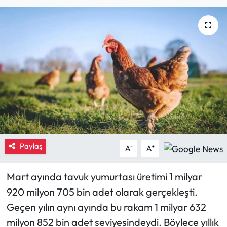
Eğitim
Ekonomi
Güncel
İskilip Haberleri
Kargı Haberleri
Paylaş
Kimdir?
-
+
A
A
Kültür Sanat
Mart ayında tavuk yumurtası üretimi 1 milyar
920 milyon 705 bin adet olarak gerçekleşti.
Laçin Haberleri
Geçen yılın aynı ayında bu rakam 1 milyar 632
milyon 852 bin adet seviyesindeydi. Böylece yıllık
Magazin