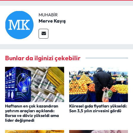
MUHABIR
Merve Kayış
Bunlar da ilginizi çekebilir
Haftanın en çok kazandıran
Küresel gıda fiyatları yükseldi:
yatırım araçları açıklandı:
Son 3,5 yılın zirvesini gördü
Borsa ve döviz yükseldi ama
lider değişmedi