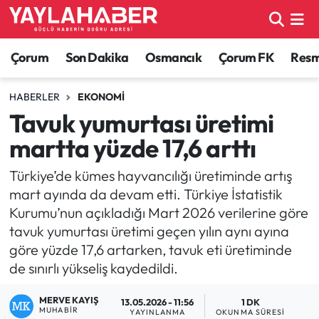
Alaca Haberleri
Çorum Nöbetçi Eczaneler
Çorum
Son Dakika
Osmancık
Çorum FK
Resmi
Bayat Haberleri
Çorum Hava Durumu
HABERLER
EKONOMI
Tavuk yumurtası üretimi
Bilgi - Keşfet Haberleri
Çorum Namaz Vakitleri
martta yüzde 17,6 arttı
Bilim ve Teknoloji
Çorum Trafik Yoğunluk Haritası
Türkiye’de kümes hayvancılığı üretiminde artış
mart ayında da devam etti. Türkiye İstatistik
Boğazkale Haberleri
TFF 1.Lig Puan Durumu ve Fikstür
Kurumu’nun açıkladığı Mart 2026 verilerine göre
tavuk yumurtası üretimi geçen yılın aynı ayına
Çorum Haberleri
Tüm Manşetler
göre yüzde 17,6 artarken, tavuk eti üretiminde
de sınırlı yükseliş kaydedildi.
Çorum Son Dakika Haberleri
Son Dakika Haberleri
MERVE KAYIŞ
13.05.2026 - 11:56
1 DK
Dodurga Haberleri
Haber Arşivi
MUHABIR
YAYINLANMA
OKUNMA SÜRESI