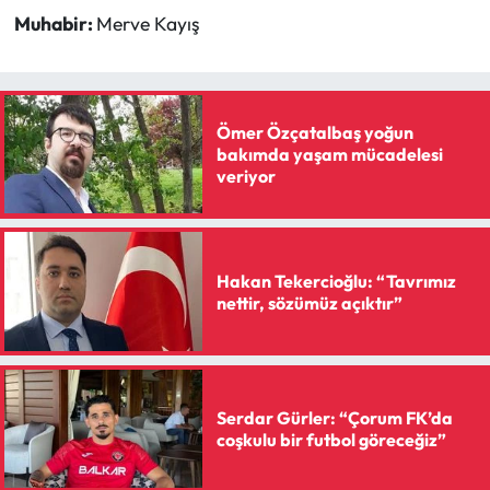
Muhabir:
Merve Kayış
Ömer Özçatalbaş yoğun
bakımda yaşam mücadelesi
veriyor
Hakan Tekercioğlu: “Tavrımız
nettir, sözümüz açıktır”
Serdar Gürler: “Çorum FK’da
coşkulu bir futbol göreceğiz”