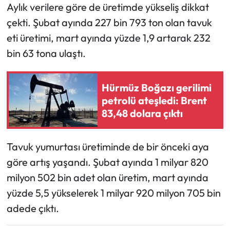
Siyaset
Aylık verilere göre de üretimde yükseliş dikkat
çekti. Şubat ayında 227 bin 793 ton olan tavuk
Spor
eti üretimi, mart ayında yüzde 1,9 artarak 232
bin 63 tona ulaştı.
Sungurlu Haberleri
Turizm
Hürmüz Boğazı gerilimi
petrolü ateşledi: Brent
Uğurludağ Haberleri
83,48 dolara çıktı
Yaşam
Tavuk yumurtası üretiminde de bir önceki aya
Yayla Haber
göre artış yaşandı. Şubat ayında 1 milyar 820
milyon 502 bin adet olan üretim, mart ayında
Yemek Tarifleri
yüzde 5,5 yükselerek 1 milyar 920 milyon 705 bin
adede çıktı.
Yerel Haberler