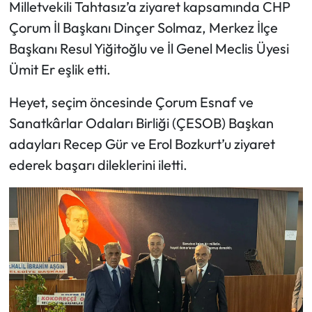
Milletvekili Tahtasız’a ziyaret kapsamında CHP
Çorum İl Başkanı Dinçer Solmaz, Merkez İlçe
Mecitözü Haberleri
Başkanı Resul Yiğitoğlu ve İl Genel Meclis Üyesi
Oğuzlar Haberleri
Ümit Er eşlik etti.
Heyet, seçim öncesinde Çorum Esnaf ve
Ortaköy Haberleri
Sanatkârlar Odaları Birliği (ÇESOB) Başkan
Osmancık Haberleri
adayları Recep Gür ve Erol Bozkurt’u ziyaret
ederek başarı dileklerini iletti.
Otomotiv
Resmi İlan
Resmi Reklam
Sağlık