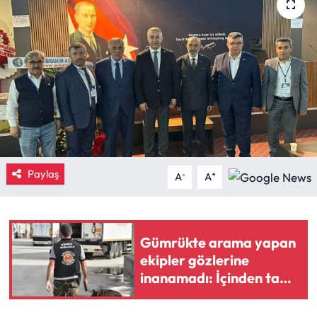
Eğitim
Ekonomi
Güncel
İskilip Haberleri
Kargı Haberleri
Paylaş
-
+
A
A
Kimdir?
Gümrükte arama yapan
Kültür Sanat
ekipler gözlerine
inanamadı: İçinden tam
Laçin Haberleri
58 bin 519 tane çıktı
Magazin