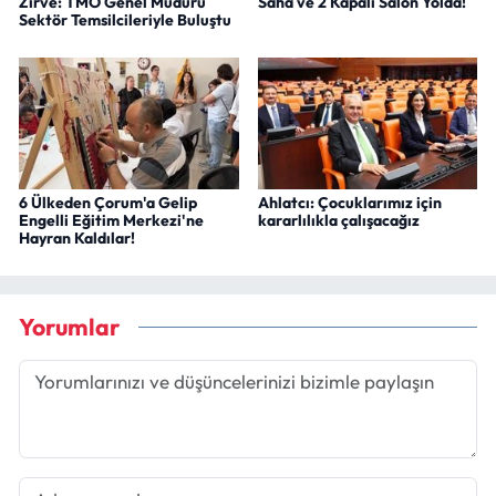
Zirve: TMO Genel Müdürü
Saha ve 2 Kapalı Salon Yolda!
Sektör Temsilcileriyle Buluştu
6 Ülkeden Çorum'a Gelip
Ahlatcı: Çocuklarımız için
Engelli Eğitim Merkezi'ne
kararlılıkla çalışacağız
Hayran Kaldılar!
Yorumlar