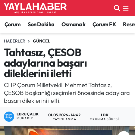
Alaca Haberleri
Çorum Nöbetçi Eczaneler
Çorum
Son Dakika
Osmancık
Çorum FK
Resmi
Bayat Haberleri
Çorum Hava Durumu
HABERLER
GÜNCEL
Tahtasız, ÇESOB
Bilgi - Keşfet Haberleri
Çorum Namaz Vakitleri
adaylarına başarı
Bilim ve Teknoloji
Çorum Trafik Yoğunluk Haritası
dileklerini iletti
Boğazkale Haberleri
TFF 1.Lig Puan Durumu ve Fikstür
CHP Çorum Milletvekili Mehmet Tahtasız,
ÇESOB Başkanlığı seçimleri öncesinde adaylara
Çorum Haberleri
Tüm Manşetler
başarı dileklerini iletti.
EBRU ÇALIK
Çorum Son Dakika Haberleri
Son Dakika Haberleri
01.05.2026 - 14:42
1 DK
MUHABIR
YAYINLANMA
OKUNMA SÜRESI
Dodurga Haberleri
Haber Arşivi