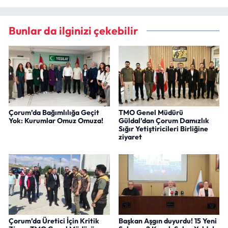
Bunlar da ilginizi çekebilir
Çorum’da Bağımlılığa Geçit
TMO Genel Müdürü
Yok: Kurumlar Omuz Omuza!
Güldal’dan Çorum Damızlık
Sığır Yetiştiricileri Birliğine
ziyaret
Çorum’da Üretici İçin Kritik
Başkan Aşgın duyurdu! 15 Yeni