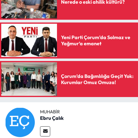
Nerede o eski ahilik kültürü?
Yeni Parti Çorum’da Solmaz ve
Yağmur’a emanet
Çorum’da Bağımlılığa Geçit Yok:
Kurumlar Omuz Omuza!
MUHABIR
Ebru Çalık