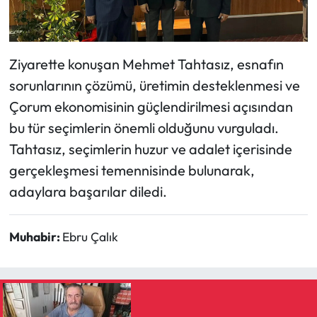
Siyaset
Spor
Ziyarette konuşan Mehmet Tahtasız, esnafın
Sungurlu Haberleri
sorunlarının çözümü, üretimin desteklenmesi ve
Çorum ekonomisinin güçlendirilmesi açısından
Turizm
bu tür seçimlerin önemli olduğunu vurguladı.
Tahtasız, seçimlerin huzur ve adalet içerisinde
Uğurludağ Haberleri
gerçekleşmesi temennisinde bulunarak,
Yaşam
adaylara başarılar diledi.
Yayla Haber
Muhabir:
Ebru Çalık
Yemek Tarifleri
Yerel Haberler