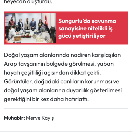
heyecan oluşturdu.
Mecitözü Haberleri
Sungurlu’da savunma
sanayisine nitelikli iş
Oğuzlar Haberleri
gücü yetiştiriliyor
Ortaköy Haberleri
Doğal yaşam alanlarında nadiren karşılaşılan
Osmancık Haberleri
Arap tavşanının bölgede görülmesi, yaban
hayatı çeşitliliği açısından dikkat çekti.
Otomotiv
Görüntüler, doğadaki canlıların korunması ve
Resmi İlan
doğal yaşam alanlarına duyarlılık gösterilmesi
gerektiğini bir kez daha hatırlattı.
Resmi Reklam
Muhabir:
Merve Kayış
Sağlık