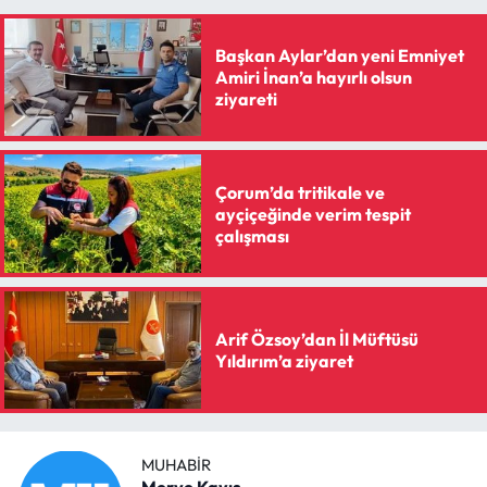
Siyaset
Başkan Aylar’dan yeni Emniyet
Spor
Amiri İnan’a hayırlı olsun
ziyareti
Sungurlu Haberleri
Turizm
Çorum’da tritikale ve
ayçiçeğinde verim tespit
Uğurludağ Haberleri
çalışması
Yaşam
Arif Özsoy’dan İl Müftüsü
Yayla Haber
Yıldırım’a ziyaret
Yemek Tarifleri
Yerel Haberler
MUHABIR
Merve Kayış