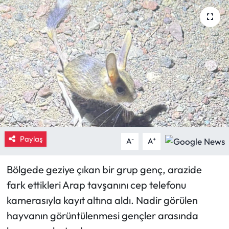
Eğitim
Ekonomi
Güncel
İskilip Haberleri
Kargı Haberleri
Paylaş
-
+
A
A
Kimdir?
Bölgede geziye çıkan bir grup genç, arazide
Kültür Sanat
fark ettikleri Arap tavşanını cep telefonu
kamerasıyla kayıt altına aldı. Nadir görülen
Laçin Haberleri
hayvanın görüntülenmesi gençler arasında
Magazin