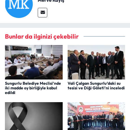
Bunlar da ilginizi çekebilir
Sungurlu Belediye Meclisi’nde
Vali Çalgan Sungurlu’daki su
iki madde oy birliğiyle kabul
tesisi ve Diği Göleti’ni inceledi
edildi