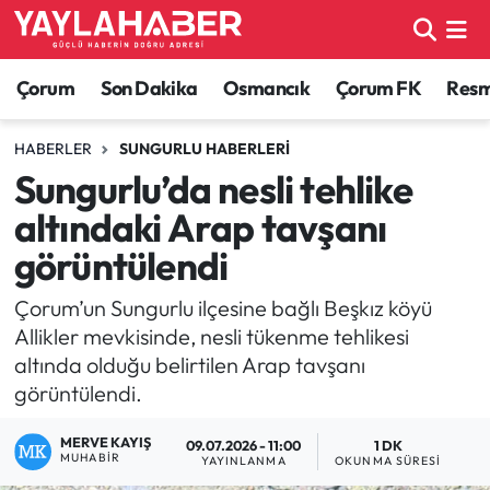
Alaca Haberleri
Çorum Nöbetçi Eczaneler
Çorum
Son Dakika
Osmancık
Çorum FK
Resmi
Bayat Haberleri
Çorum Hava Durumu
HABERLER
SUNGURLU HABERLERI
Sungurlu’da nesli tehlike
Bilgi - Keşfet Haberleri
Çorum Namaz Vakitleri
altındaki Arap tavşanı
Bilim ve Teknoloji
Çorum Trafik Yoğunluk Haritası
görüntülendi
Boğazkale Haberleri
TFF 1.Lig Puan Durumu ve Fikstür
Çorum’un Sungurlu ilçesine bağlı Beşkız köyü
Allikler mevkisinde, nesli tükenme tehlikesi
Çorum Haberleri
Tüm Manşetler
altında olduğu belirtilen Arap tavşanı
görüntülendi.
Çorum Son Dakika Haberleri
Son Dakika Haberleri
MERVE KAYIŞ
09.07.2026 - 11:00
1 DK
MUHABIR
YAYINLANMA
OKUNMA SÜRESI
Dodurga Haberleri
Haber Arşivi