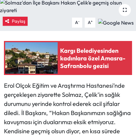
Eğitim
Paylaş
-
+
A
A
Ekonomi
Güncel
Kargı Belediyesinden
İskilip Haberleri
kadınlara özel Amasra-
Safranbolu gezisi
Kargı Haberleri
Erol Olçok Eğitim ve Araştırma Hastanesi’nde
Kimdir?
gerçekleşen ziyarette Solmaz, Çelik’in sağlık
durumunu yerinde kontrol ederek acil şifalar
Kültür Sanat
diledi. İl Başkanı, “Hakan Başkanımızın sağlığına
Laçin Haberleri
kavuşması için dualarımızı eksik etmiyoruz.
Kendisine geçmiş olsun diyor, en kısa sürede
Magazin