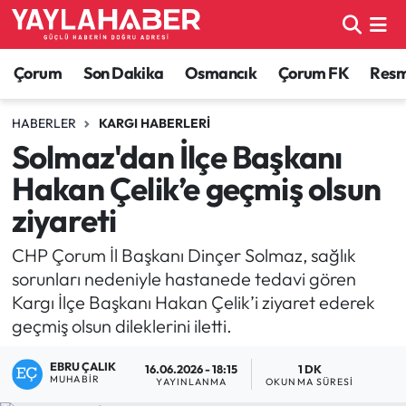
Alaca Haberleri
Çorum Nöbetçi Eczaneler
Çorum
Son Dakika
Osmancık
Çorum FK
Resmi
Bayat Haberleri
Çorum Hava Durumu
HABERLER
KARGI HABERLERI
Solmaz'dan İlçe Başkanı
Bilgi - Keşfet Haberleri
Çorum Namaz Vakitleri
Hakan Çelik’e geçmiş olsun
Bilim ve Teknoloji
Çorum Trafik Yoğunluk Haritası
ziyareti
Boğazkale Haberleri
TFF 1.Lig Puan Durumu ve Fikstür
CHP Çorum İl Başkanı Dinçer Solmaz, sağlık
sorunları nedeniyle hastanede tedavi gören
Çorum Haberleri
Tüm Manşetler
Kargı İlçe Başkanı Hakan Çelik’i ziyaret ederek
geçmiş olsun dileklerini iletti.
Çorum Son Dakika Haberleri
Son Dakika Haberleri
EBRU ÇALIK
16.06.2026 - 18:15
1 DK
MUHABIR
YAYINLANMA
OKUNMA SÜRESI
Dodurga Haberleri
Haber Arşivi