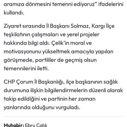
aramıza dönmesini temenni ediyoruz” ifadelerini
kullandı.
Mecitözü Haberleri
Ziyaret sırasında İl Başkanı Solmaz, Kargı İlçe
Oğuzlar Haberleri
teşkilatının çalışmaları ve yerel projeler
Ortaköy Haberleri
hakkında bilgi aldı. Çelik’in moral ve
motivasyonunu yükseltmek amacıyla yapılan
Osmancık Haberleri
görüşmede, partililer de geçmiş olsun
temennilerini iletti.
Otomotiv
CHP Çorum İl Başkanlığı, ilçe başkanının sağlık
Resmi İlan
durumuna ilişkin bilgilendirmelerin düzenli olarak
takip edildiğini ve partinin her zaman
Resmi Reklam
yanlarında olduğunu vurguladı.
Sağlık
Muhabir:
Ebru Çalık