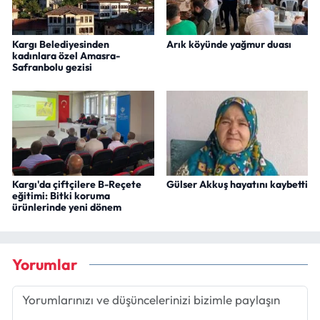
Kargı Belediyesinden
Arık köyünde yağmur duası
kadınlara özel Amasra-
Safranbolu gezisi
Kargı'da çiftçilere B-Reçete
Gülser Akkuş hayatını kaybetti
eğitimi: Bitki koruma
ürünlerinde yeni dönem
Yorumlar