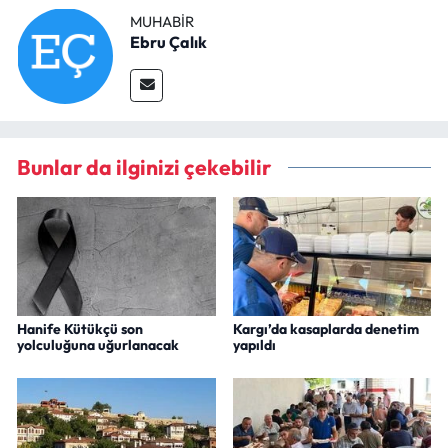
MUHABIR
Ebru Çalık
Bunlar da ilginizi çekebilir
Hanife Kütükçü son
Kargı’da kasaplarda denetim
yolculuğuna uğurlanacak
yapıldı