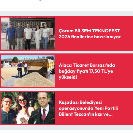
Siyaset
Spor
Çorum BİLSEM TEKNOFEST
Sungurlu Haberleri
2026 finallerine hazırlanıyor
Turizm
Uğurludağ Haberleri
Alaca Ticaret Borsası’nda
buğday fiyatı 17,50 TL’ye
yükseldi
Yaşam
Yayla Haber
Kuşadası Belediyesi
Yemek Tarifleri
operasyonunda Yeni Partili
Bülent Tezcan'ın kızı ve
damadına gözaltı kararı
Yerel Haberler