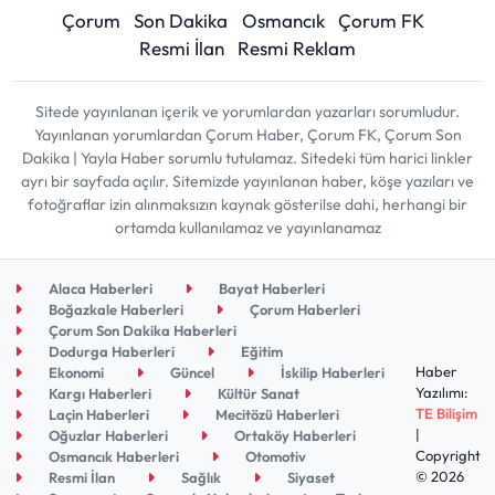
Çorum
Son Dakika
Osmancık
Çorum FK
Resmi İlan
Resmi Reklam
Sitede yayınlanan içerik ve yorumlardan yazarları sorumludur.
Yayınlanan yorumlardan Çorum Haber, Çorum FK, Çorum Son
Dakika | Yayla Haber sorumlu tutulamaz. Sitedeki tüm harici linkler
ayrı bir sayfada açılır. Sitemizde yayınlanan haber, köşe yazıları ve
fotoğraflar izin alınmaksızın kaynak gösterilse dahi, herhangi bir
ortamda kullanılamaz ve yayınlanamaz
Alaca Haberleri
Bayat Haberleri
Boğazkale Haberleri
Çorum Haberleri
Çorum Son Dakika Haberleri
Dodurga Haberleri
Eğitim
Haber
Ekonomi
Güncel
İskilip Haberleri
Yazılımı:
Kargı Haberleri
Kültür Sanat
TE Bilişim
Laçin Haberleri
Mecitözü Haberleri
|
Oğuzlar Haberleri
Ortaköy Haberleri
Copyright
Osmancık Haberleri
Otomotiv
© 2026
Resmi İlan
Sağlık
Siyaset