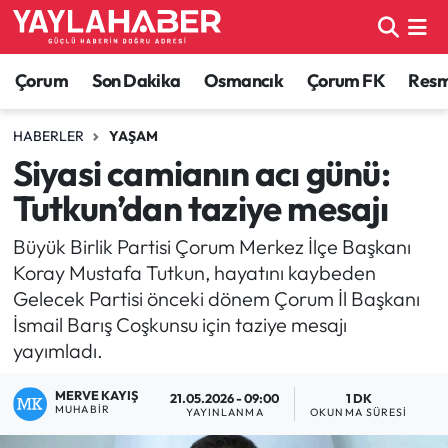
Alaca Haberleri
Çorum Nöbetçi Eczaneler
Çorum
Son Dakika
Osmancık
Çorum FK
Resmi
Bayat Haberleri
Çorum Hava Durumu
HABERLER
YAŞAM
Siyasi camianın acı günü:
Bilgi - Keşfet Haberleri
Çorum Namaz Vakitleri
Tutkun’dan taziye mesajı
Bilim ve Teknoloji
Çorum Trafik Yoğunluk Haritası
Büyük Birlik Partisi Çorum Merkez İlçe Başkanı
Koray Mustafa Tutkun, hayatını kaybeden
Boğazkale Haberleri
TFF 1.Lig Puan Durumu ve Fikstür
Gelecek Partisi önceki dönem Çorum İl Başkanı
İsmail Barış Coşkunsu için taziye mesajı
Çorum Haberleri
Tüm Manşetler
yayımladı.
Çorum Son Dakika Haberleri
Son Dakika Haberleri
MERVE KAYIŞ
21.05.2026 - 09:00
1 DK
MUHABIR
YAYINLANMA
OKUNMA SÜRESI
Dodurga Haberleri
Haber Arşivi