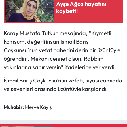
Ayşe Ağca hayatını
kaybetti
Mecitözü Haberleri
Oğuzlar Haberleri
Koray Mustafa Tutkun mesajında, “Kıymetli
komşum, değerli insan İsmail Barış
Ortaköy Haberleri
Coşkunsu’nun vefat haberini derin bir üzüntüyle
Osmancık Haberleri
öğrendim. Mekanı cennet olsun. Rabbim
yakınlarına sabır versin” ifadelerine yer verdi.
Otomotiv
İsmail Barış Coşkunsu’nun vefatı, siyasi camiada
Resmi İlan
ve sevenleri arasında üzüntüyle karşılandı.
Resmi Reklam
Muhabir:
Merve Kayış
Sağlık