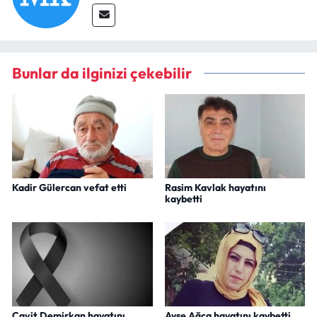
Bunlar da ilginizi çekebilir
Kadir Gülercan vefat etti
Rasim Kavlak hayatını
kaybetti
Cavit Demirkan hayatını
Ayşe Ağca hayatını kaybetti