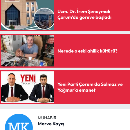
Siyaset
Uzm. Dr. İrem Şenoymak
Spor
Çorum’da göreve başladı
Sungurlu Haberleri
Turizm
Nerede o eski ahilik kültürü?
Uğurludağ Haberleri
Yaşam
Yeni Parti Çorum’da Solmaz ve
Yağmur’a emanet
Yayla Haber
Yemek Tarifleri
MUHABIR
Yerel Haberler
Merve Kayış