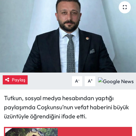
Eğitim
Ekonomi
Güncel
İskilip Haberleri
Kargı Haberleri
Paylaş
-
+
A
A
Kimdir?
Tutkun, sosyal medya hesabından yaptığı
Kültür Sanat
paylaşımda Coşkunsu’nun vefat haberini büyük
üzüntüyle öğrendiğini ifade etti.
Laçin Haberleri
Magazin