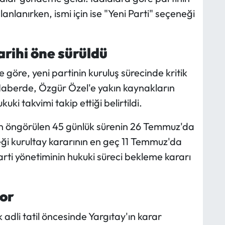
nlanırken, ismi için ise "Yeni Parti" seçeneği
arihi öne sürüldü
 göre, yeni partinin kuruluş sürecinde kritik
 Haberde, Özgür Özel'e yakın kaynakların
uki takvimi takip ettiği belirtildi.
çin öngörülen 45 günlük sürenin 26 Temmuz'da
ği kurultay kararının en geç 11 Temmuz'da
arti yönetiminin hukuki süreci bekleme kararı
yor
li tatil öncesinde Yargıtay'ın karar