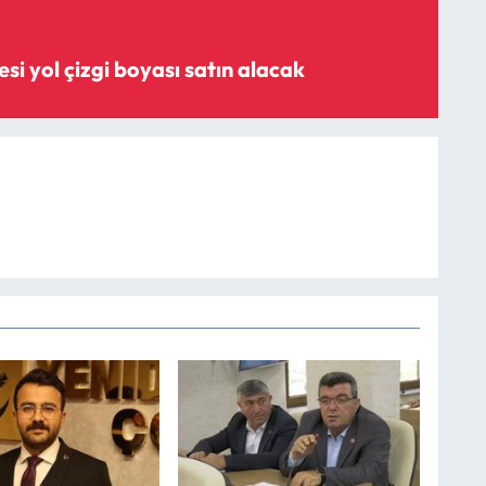
i yol çizgi boyası satın alacak