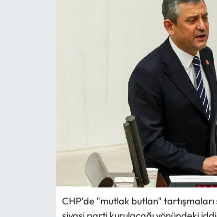
Eğitim
Ekonomi
Güncel
İskilip Haberleri
Kargı Haberleri
Kimdir?
Kültür Sanat
Laçin Haberleri
CHP'de "mutlak butlan" tartışmaları s
siyasi parti kurulacağı yönündeki idd
Magazin