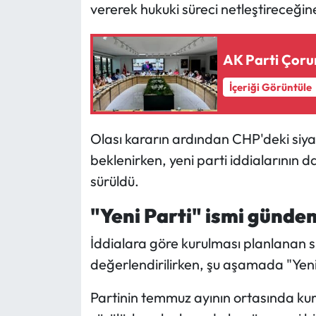
Siyaset
vererek hukuki süreci netleştireceğine
Spor
AK Parti Çoru
Sungurlu Haberleri
İçeriği Görüntüle
Turizm
Olası kararın ardından CHP'deki siyas
Uğurludağ Haberleri
beklenirken, yeni parti iddialarının d
sürüldü.
Yaşam
"Yeni Parti" ismi günd
Yayla Haber
İddialara göre kurulması planlanan siya
Yemek Tarifleri
değerlendirilirken, şu aşamada "Yeni Pa
Yerel Haberler
Partinin temmuz ayının ortasında kur