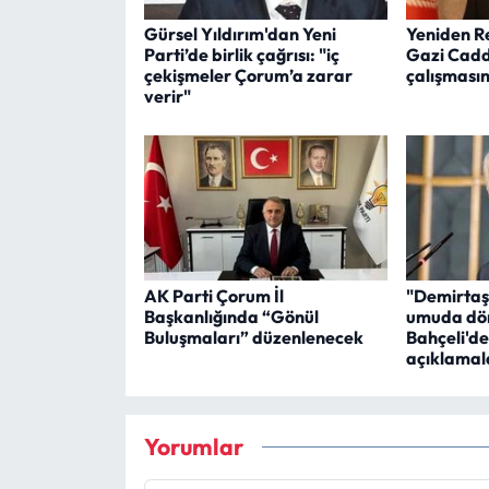
Gürsel Yıldırım'dan Yeni
Yeniden R
Parti’de birlik çağrısı: "iç
Gazi Cadde
çekişmeler Çorum’a zarar
çalışmasın
verir"
AK Parti Çorum İl
"Demirtaş
Başkanlığında “Gönül
umuda dön
Buluşmaları” düzenlenecek
Bahçeli'd
açıklamal
Yorumlar