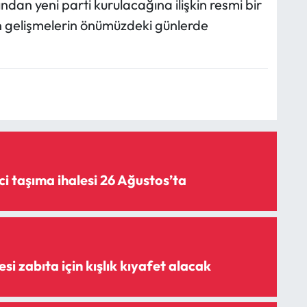
dan yeni parti kurulacağına ilişkin resmi bir
kin gelişmelerin önümüzdeki günlerde
i taşıma ihalesi 26 Ağustos’ta
i zabıta için kışlık kıyafet alacak