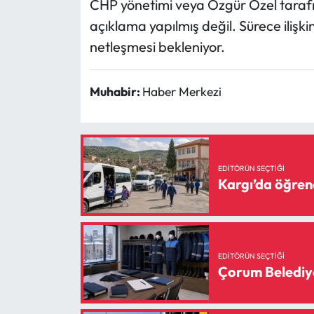
CHP yönetimi veya Özgür Özel tarafın
açıklama yapılmış değil. Sürece iliş
netleşmesi bekleniyor.
Muhabir:
Haber Merkezi
EDITÖRÜN SEÇTIĞI
Kargı’da öğrenc
EDITÖRÜN SEÇTIĞI
Çorum Belediyes