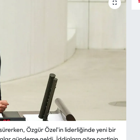
Y
ürerken, Özgür Özel'in liderliğinde yeni bir
ialar gündeme geldi. İddialara göre partinin