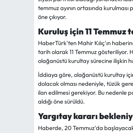
temmuz ayının ortasında kurulması pla
Mecitözü Haberleri
öne çıkıyor.
Oğuzlar Haberleri
Kuruluş için 11 Temmuz t
HaberTürk'ten Mahir Kılıç'ın haberine
Ortaköy Haberleri
tarih olarak 11 Temmuz gösteriliyor.
Osmancık Haberleri
olağanüstü kurultay sürecine ilişkin huk
İddiaya göre, olağanüstü kurultay i
Otomotiv
dolacak olması nedeniyle, tüzük gere
Resmi İlan
ilan edilmesi gerekiyor. Bu nedenle p
aldığı öne sürüldü.
Resmi Reklam
Yargıtay kararı bekleni
Sağlık
Haberde, 20 Temmuz'da başlayacak ad