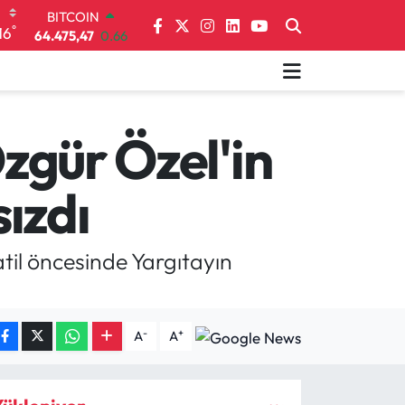
DOLAR
°
16
47,5971
0.05
EURO
55,1336
0.18
STERLİN
64,2534
0.22
GRAM ALTIN
Özgür Özel'in
6527.85
0.54
BİST100
sızdı
13.703
11
BITCOIN
64.475,47
0.66
tatil öncesinde Yargıtayın
-
+
A
A