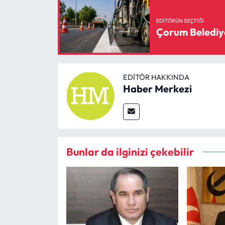
EDITÖRÜN SEÇTIĞI
Çorum Belediyes
EDITÖR HAKKINDA
Haber Merkezi
Bunlar da ilginizi çekebilir