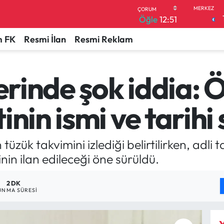
Öğle
12:51
 FK
Resmi İlan
Resmi Reklam
lerinde şok iddia: 
nin ismi ve tarihi 
üzük takvimini izlediği belirtilirken, adli 
nin ilan edileceği öne sürüldü.
2 DK
UNMA SÜRESI