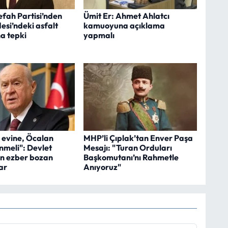
efah Partisi’nden
Ümit Er: Ahmet Ahlatcı
si’ndeki asfalt
kamuoyuna açıklama
a tepki
yapmalı
 evine, Öcalan
MHP’li Çıplak’tan Enver Paşa
meli": Devlet
Mesajı: "Turan Orduları
en ezber bozan
Başkomutanı’nı Rahmetle
ar
Anıyoruz"