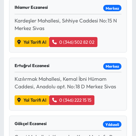
Ihlamur Eczanesi
Merkez
Eğitim
Kardeşler Mahallesi, Sıhhiye Caddesi No:15 N
Ekonomi
Merkez Sivas
Güncel
Yol Tarifi Al
0 (346) 502 82 02
İskilip Haberleri
Ertuğrul Eczanesi
Merkez
Kargı Haberleri
Kızılırmak Mahallesi, Kemal İbni Hümam
Caddesi, Anadolu apt. No:18 D Merkez Sivas
Kimdir?
Yol Tarifi Al
0 (346) 222 15 15
Kültür Sanat
Laçin Haberleri
Gökçel Eczanesi
Yıldızeli
Magazin