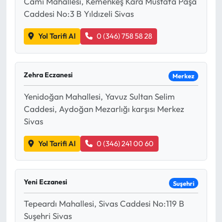
Cami Mahallesi, Kemenkeş Kara Mustafa Paşa
Caddesi No:3 B Yıldızeli Sivas
Mecitözü Haberleri
Yol Tarifi Al
0 (346) 758 58 28
Oğuzlar Haberleri
Ortaköy Haberleri
Zehra Eczanesi
Merkez
Yenidoğan Mahallesi, Yavuz Sultan Selim
Osmancık Haberleri
Caddesi, Aydoğan Mezarlığı karşısı Merkez
Sivas
Otomotiv
Yol Tarifi Al
0 (346) 241 00 60
Resmi İlan
Resmi Reklam
Yeni Eczanesi
Suşehri
Sağlık
Tepeardı Mahallesi, Sivas Caddesi No:119 B
Suşehri Sivas