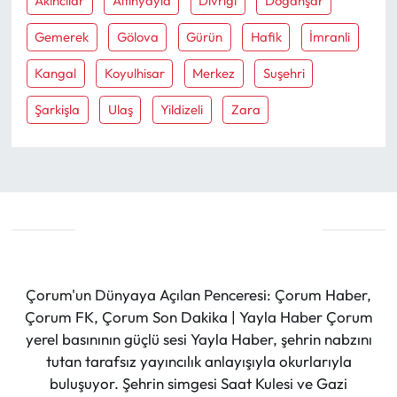
Akincilar
Altinyayla
Divriği
Doğanşar
Gemerek
Gölova
Gürün
Hafik
İmranli
Kangal
Koyulhisar
Merkez
Suşehri
Şarkişla
Ulaş
Yildizeli
Zara
Çorum'un Dünyaya Açılan Penceresi: Çorum Haber,
Çorum FK, Çorum Son Dakika | Yayla Haber Çorum
yerel basınının güçlü sesi Yayla Haber, şehrin nabzını
tutan tarafsız yayıncılık anlayışıyla okurlarıyla
buluşuyor. Şehrin simgesi Saat Kulesi ve Gazi