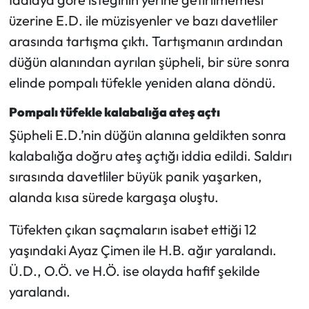
Siyaset
üzerine E.D. ile müzisyenler ve bazı davetliler
arasında tartışma çıktı. Tartışmanın ardından
Spor
düğün alanından ayrılan şüpheli, bir süre sonra
Sungurlu Haberleri
elinde pompalı tüfekle yeniden alana döndü.
Turizm
Pompalı tüfekle kalabalığa ateş açtı
Şüpheli E.D.’nin düğün alanına geldikten sonra
Uğurludağ Haberleri
kalabalığa doğru ateş açtığı iddia edildi. Saldırı
sırasında davetliler büyük panik yaşarken,
Yaşam
alanda kısa sürede kargaşa oluştu.
Yayla Haber
Tüfekten çıkan saçmaların isabet ettiği 12
yaşındaki Ayaz Çimen ile H.B. ağır yaralandı.
Yemek Tarifleri
Ü.D., O.Ö. ve H.Ö. ise olayda hafif şekilde
Yerel Haberler
yaralandı.