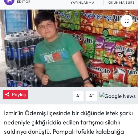
EDITÖR
YAYINLANMA
OKUNMA SÜRES
Eğitim
Ekonomi
Güncel
İskilip Haberleri
Kargı Haberleri
Kimdir?
Paylaş
-
+
A
A
Kültür Sanat
İzmir’in Ödemiş ilçesinde bir düğünde istek şarkı
Laçin Haberleri
nedeniyle çıktığı iddia edilen tartışma silahlı
saldırıya dönüştü. Pompalı tüfekle kalabalığa
Magazin