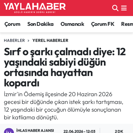
Alaca Haberleri
Çorum Nöbetçi Eczaneler
Çorum
Son Dakika
Osmancık
Çorum FK
Resmi
Bayat Haberleri
Çorum Hava Durumu
HABERLER
YEREL HABERLER
Sırf o şarkı çalmadı diye: 12
Bilgi - Keşfet Haberleri
Çorum Namaz Vakitleri
yaşındaki sabiyi düğün
Bilim ve Teknoloji
Çorum Trafik Yoğunluk Haritası
ortasında hayattan
kopardı
Boğazkale Haberleri
TFF 1.Lig Puan Durumu ve Fikstür
İzmir'in Ödemiş ilçesinde 20 Haziran 2026
Çorum Haberleri
Tüm Manşetler
gecesi bir düğünde çıkan istek şarkı tartışması,
12 yaşındaki bir çocuğun ölümüyle sonuçlanan
Çorum Son Dakika Haberleri
Son Dakika Haberleri
bir katliama dönüştü.
Dodurga Haberleri
Haber Arşivi
İHLAS HABER AJANSI
22.06.2026 - 12:03
2 DK