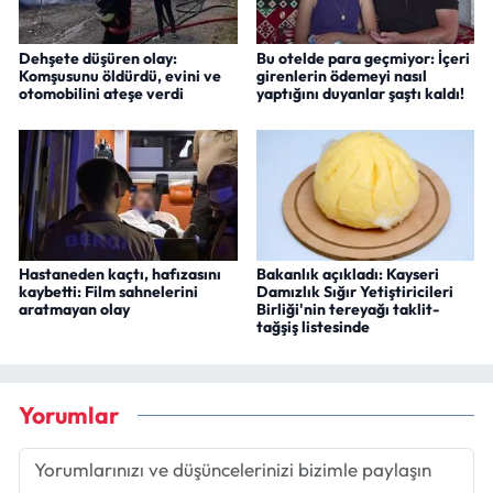
Dehşete düşüren olay:
Bu otelde para geçmiyor: İçeri
Komşusunu öldürdü, evini ve
girenlerin ödemeyi nasıl
otomobilini ateşe verdi
yaptığını duyanlar şaştı kaldı!
Hastaneden kaçtı, hafızasını
Bakanlık açıkladı: Kayseri
kaybetti: Film sahnelerini
Damızlık Sığır Yetiştiricileri
aratmayan olay
Birliği'nin tereyağı taklit-
tağşiş listesinde
Yorumlar