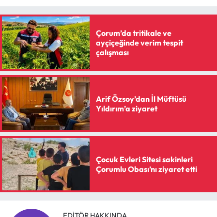
Çorum’da tritikale ve
ayçiçeğinde verim tespit
çalışması
Arif Özsoy’dan İl Müftüsü
Yıldırım’a ziyaret
Çocuk Evleri Sitesi sakinleri
Çorumlu Obası’nı ziyaret etti
EDITÖR HAKKINDA