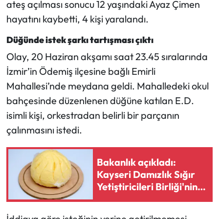
ateş açılması sonucu 12 yaşındaki Ayaz Çimen
hayatını kaybetti, 4 kişi yaralandı.
Mecitözü Haberleri
Düğünde istek şarkı tartışması çıktı
Oğuzlar Haberleri
Olay, 20 Haziran akşamı saat 23.45 sıralarında
İzmir’in Ödemiş ilçesine bağlı Emirli
Ortaköy Haberleri
Mahallesi’nde meydana geldi. Mahalledeki okul
Osmancık Haberleri
bahçesinde düzenlenen düğüne katılan E.D.
isimli kişi, orkestradan belirli bir parçanın
Otomotiv
çalınmasını istedi.
Resmi İlan
Bakanlık açıkladı:
Resmi Reklam
Kayseri Damızlık Sığır
Yetiştiricileri Birliği'nin
Sağlık
tereyağı taklit-tağşiş
listesinde
İddiaya göre isteğinin yerine getirilmemesi