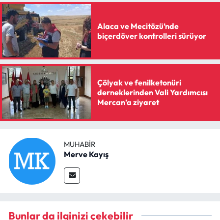
Siyaset
Alaca ve Mecitözü’nde
Spor
biçerdöver kontrolleri sürüyor
Sungurlu Haberleri
Turizm
Çölyak ve fenilketonüri
derneklerinden Vali Yardımcısı
Mercan’a ziyaret
Uğurludağ Haberleri
Yaşam
MUHABIR
Yayla Haber
Merve Kayış
Yemek Tarifleri
Yerel Haberler
Bunlar da ilginizi çekebilir