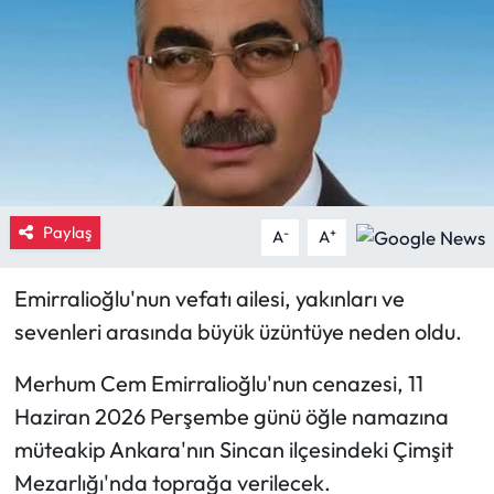
Eğitim
Ekonomi
Güncel
İskilip Haberleri
Paylaş
-
+
A
A
Kargı Haberleri
Emirralioğlu'nun vefatı ailesi, yakınları ve
Kimdir?
sevenleri arasında büyük üzüntüye neden oldu.
Kültür Sanat
Merhum Cem Emirralioğlu'nun cenazesi, 11
Haziran 2026 Perşembe günü öğle namazına
Laçin Haberleri
müteakip Ankara'nın Sincan ilçesindeki Çimşit
Mezarlığı'nda toprağa verilecek.
Magazin