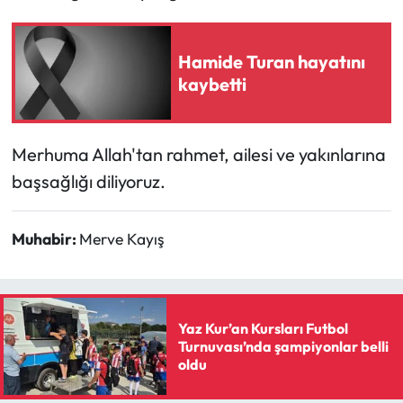
Mecitözü Haberleri
Hamide Turan hayatını
kaybetti
Oğuzlar Haberleri
Ortaköy Haberleri
Merhuma Allah'tan rahmet, ailesi ve yakınlarına
Osmancık Haberleri
başsağlığı diliyoruz.
Otomotiv
Muhabir:
Merve Kayış
Resmi İlan
Resmi Reklam
Yaz Kur’an Kursları Futbol
Turnuvası’nda şampiyonlar belli
Sağlık
oldu