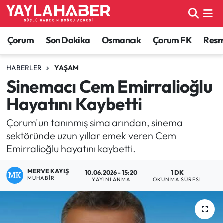
Alaca Haberleri
Çorum Nöbetçi Eczaneler
Çorum
Son Dakika
Osmancık
Çorum FK
Resmi
Bayat Haberleri
Çorum Hava Durumu
HABERLER
YAŞAM
Sinemacı Cem Emirralioğlu
Bilgi - Keşfet Haberleri
Çorum Namaz Vakitleri
Hayatını Kaybetti
Bilim ve Teknoloji
Çorum Trafik Yoğunluk Haritası
Çorum'un tanınmış simalarından, sinema
sektöründe uzun yıllar emek veren Cem
Boğazkale Haberleri
TFF 1.Lig Puan Durumu ve Fikstür
Emirralioğlu hayatını kaybetti.
Çorum Haberleri
Tüm Manşetler
MERVE KAYIŞ
10.06.2026 - 15:20
1 DK
MUHABIR
YAYINLANMA
OKUNMA SÜRESI
Çorum Son Dakika Haberleri
Son Dakika Haberleri
Dodurga Haberleri
Haber Arşivi