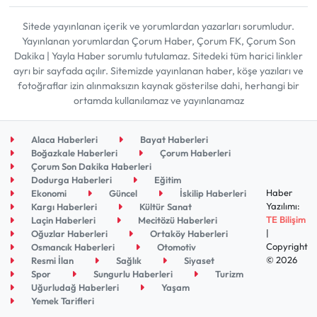
Sitede yayınlanan içerik ve yorumlardan yazarları sorumludur.
Yayınlanan yorumlardan Çorum Haber, Çorum FK, Çorum Son
Dakika | Yayla Haber sorumlu tutulamaz. Sitedeki tüm harici linkler
ayrı bir sayfada açılır. Sitemizde yayınlanan haber, köşe yazıları ve
fotoğraflar izin alınmaksızın kaynak gösterilse dahi, herhangi bir
ortamda kullanılamaz ve yayınlanamaz
Alaca Haberleri
Bayat Haberleri
Boğazkale Haberleri
Çorum Haberleri
Çorum Son Dakika Haberleri
Dodurga Haberleri
Eğitim
Haber
Ekonomi
Güncel
İskilip Haberleri
Yazılımı:
Kargı Haberleri
Kültür Sanat
TE Bilişim
Laçin Haberleri
Mecitözü Haberleri
|
Oğuzlar Haberleri
Ortaköy Haberleri
Copyright
Osmancık Haberleri
Otomotiv
© 2026
Resmi İlan
Sağlık
Siyaset
Spor
Sungurlu Haberleri
Turizm
Uğurludağ Haberleri
Yaşam
Yemek Tarifleri