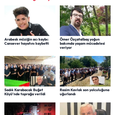
Arabesk müziğin acı kaybı:
Ömer Özçatalbaş yoğun
Cansever hayatını kaybetti
bakımda yaşam mücadelesi
veriyor
Sadık Karabacak Buğet
Rasim Kavlak son yolculuğuna
Köyü’nde toprağa verildi
uğurlandı