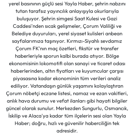
yerel basınının güçlü sesi Yayla Haber, şehrin nabzını
tutan tarafsız yayıncılık anlayışıyla okurlarıyla
buluşuyor. Şehrin simgesi Saat Kulesi ve Gazi
Caddesi'nden sıcak gelişmeler, Çorum Valiliği ve
Belediye duyuruları, yerel siyaset kulisleri anbean
sayfalarımıza taşınıyor. Kırmızı-Siyahlı sevdamız
Çorum FK'nın maç özetleri, fikstür ve transfer
haberleriyle sporun kalbi burada atıyor. Bölge
ekonomisinin lokomotifi olan sanayi ve ticaret odası
haberlerinden, altın fiyatları ve kuyumcular çarşısı
piyasasına kadar ekonominin tüm verileri analiz
ediliyor. Vatandaşın günlük yaşamını kolaylaştıran
Çorum nöbetçi eczane listesi, namaz ve ezan vakitleri,
anlık hava durumu ve vefat ilanları gibi hayati bilgiler
güncel olarak sunulur. Merkezden Sungurlu, Osmancık,
İskilip ve Alaca'ya kadar tüm ilçelerin sesi olan Yayla
Haber; doğru, hızlı ve güvenilir haberciliğin tek
adresidir.