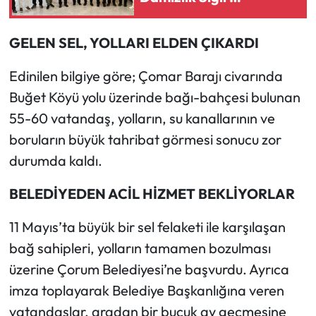
Yetiştiricileri Birliğine
ziyaret
Mecitözü Haberleri
GELEN SEL, YOLLARI ELDEN ÇIKARDI
Oğuzlar Haberleri
Edinilen bilgiye göre; Çomar Barajı civarında
Buğet Köyü yolu üzerinde bağı-bahçesi bulunan
Ortaköy Haberleri
55-60 vatandaş, yolların, su kanallarının ve
boruların büyük tahribat görmesi sonucu zor
Osmancık Haberleri
durumda kaldı.
Otomotiv
BELEDİYEDEN ACİL HİZMET BEKLİYORLAR
Resmi İlan
11 Mayıs’ta büyük bir sel felaketi ile karşılaşan
bağ sahipleri, yolların tamamen bozulması
Resmi Reklam
üzerine Çorum Belediyesi’ne başvurdu. Ayrıca
Sağlık
imza toplayarak Belediye Başkanlığına veren
vatandaşlar, aradan bir buçuk ay geçmesine