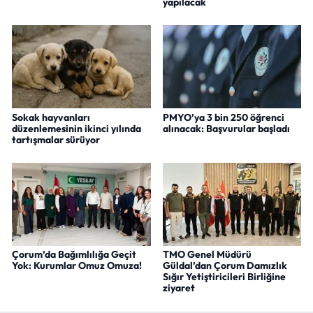
yapılacak
Sokak hayvanları
PMYO’ya 3 bin 250 öğrenci
düzenlemesinin ikinci yılında
alınacak: Başvurular başladı
tartışmalar sürüyor
Çorum’da Bağımlılığa Geçit
TMO Genel Müdürü
Yok: Kurumlar Omuz Omuza!
Güldal’dan Çorum Damızlık
Sığır Yetiştiricileri Birliğine
ziyaret