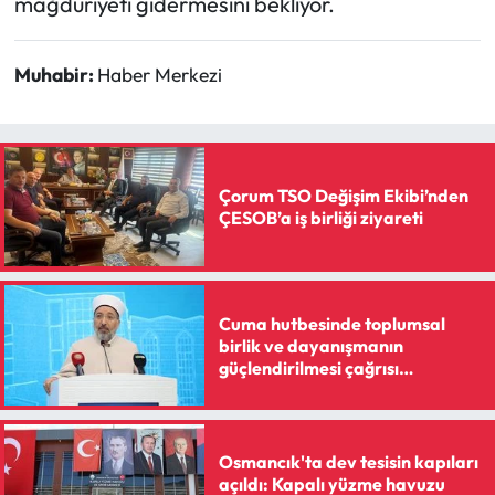
mağduriyeti gidermesini bekliyor.
Muhabir:
Haber Merkezi
Çorum TSO Değişim Ekibi’nden
ÇESOB’a iş birliği ziyareti
Cuma hutbesinde toplumsal
birlik ve dayanışmanın
güçlendirilmesi çağrısı
yapılacak
Osmancık'ta dev tesisin kapıları
açıldı: Kapalı yüzme havuzu