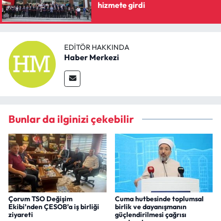
hizmete girdi
EDITÖR HAKKINDA
Haber Merkezi
Bunlar da ilginizi çekebilir
Çorum TSO Değişim
Cuma hutbesinde toplumsal
Ekibi’nden ÇESOB’a iş birliği
birlik ve dayanışmanın
ziyareti
güçlendirilmesi çağrısı