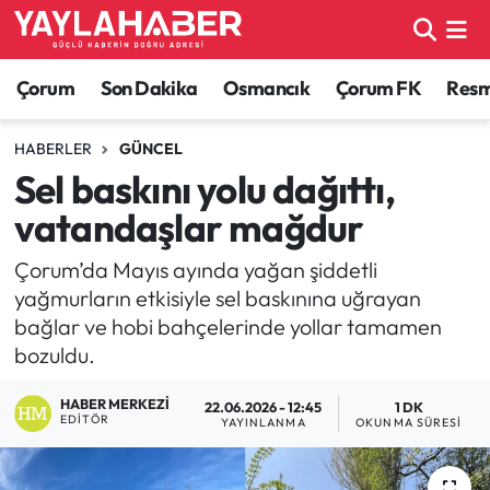
Alaca Haberleri
Çorum Nöbetçi Eczaneler
Çorum
Son Dakika
Osmancık
Çorum FK
Resmi
Bayat Haberleri
Çorum Hava Durumu
HABERLER
GÜNCEL
Sel baskını yolu dağıttı,
Bilgi - Keşfet Haberleri
Çorum Namaz Vakitleri
vatandaşlar mağdur
Bilim ve Teknoloji
Çorum Trafik Yoğunluk Haritası
Çorum’da Mayıs ayında yağan şiddetli
yağmurların etkisiyle sel baskınına uğrayan
Boğazkale Haberleri
TFF 1.Lig Puan Durumu ve Fikstür
bağlar ve hobi bahçelerinde yollar tamamen
bozuldu.
Çorum Haberleri
Tüm Manşetler
HABER MERKEZI
22.06.2026 - 12:45
1 DK
Çorum Son Dakika Haberleri
Son Dakika Haberleri
EDITÖR
YAYINLANMA
OKUNMA SÜRESI
Dodurga Haberleri
Haber Arşivi