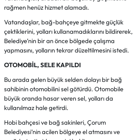
Siyaset
rağmen henüz hizmet alamadı.
Spor
Vatandaşlar, bağ-bahçeye gitmekte güçlük
çektiklerini, yolları kullanamadıklarını bildirerek,
Sungurlu Haberleri
Belediye’nin bir an önce bölgede çalışma
yapmasını, yolların tekrar düzeltilmesini istedi.
Turizm
OTOMOBİL, SELE KAPILDI
Uğurludağ Haberleri
Bu arada gelen büyük selden dolayı bir bağ
Yaşam
sahibinin otomobilini sel götürdü. Otomobile
Yayla Haber
büyük oranda hasar veren sel, yolları da
kullanılmaz hale getirdi.
Yemek Tarifleri
Hobi bahçesi ve bağ sakinleri, Çorum
Yerel Haberler
Belediyesi’nin acilen bölgeye el atmasını ve