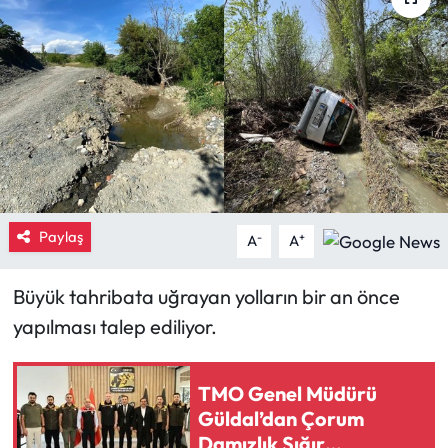
Eğitim
Ekonomi
Güncel
İskilip Haberleri
Paylaş
Kargı Haberleri
-
+
A
A
Kimdir?
Büyük tahribata uğrayan yolların bir an önce
yapılması talep ediliyor.
Kültür Sanat
TMO Genel Müdürü
Laçin Haberleri
Güldal’dan Çorum
Damızlık Sığır
Magazin