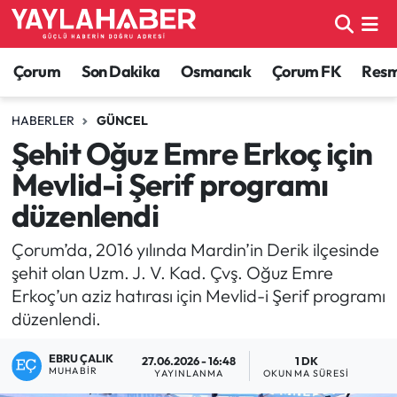
Alaca Haberleri
Çorum Nöbetçi Eczaneler
Çorum
Son Dakika
Osmancık
Çorum FK
Resmi
Bayat Haberleri
Çorum Hava Durumu
HABERLER
GÜNCEL
Şehit Oğuz Emre Erkoç için
Bilgi - Keşfet Haberleri
Çorum Namaz Vakitleri
Mevlid-i Şerif programı
Bilim ve Teknoloji
Çorum Trafik Yoğunluk Haritası
düzenlendi
Boğazkale Haberleri
TFF 1.Lig Puan Durumu ve Fikstür
Çorum’da, 2016 yılında Mardin’in Derik ilçesinde
şehit olan Uzm. J. V. Kad. Çvş. Oğuz Emre
Çorum Haberleri
Tüm Manşetler
Erkoç’un aziz hatırası için Mevlid-i Şerif programı
düzenlendi.
Çorum Son Dakika Haberleri
Son Dakika Haberleri
EBRU ÇALIK
27.06.2026 - 16:48
1 DK
MUHABIR
YAYINLANMA
OKUNMA SÜRESI
Dodurga Haberleri
Haber Arşivi