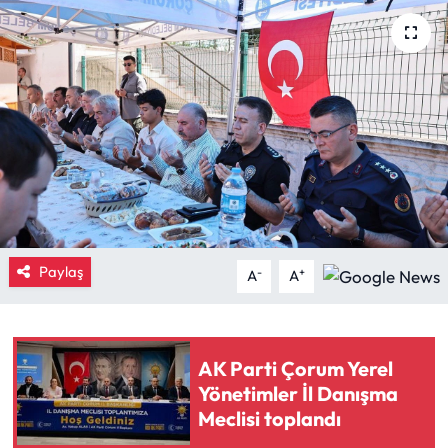
Eğitim
Ekonomi
Güncel
İskilip Haberleri
Kargı Haberleri
Paylaş
-
+
A
A
Kimdir?
Kültür Sanat
AK Parti Çorum Yerel
Yönetimler İl Danışma
Laçin Haberleri
Meclisi toplandı
Magazin