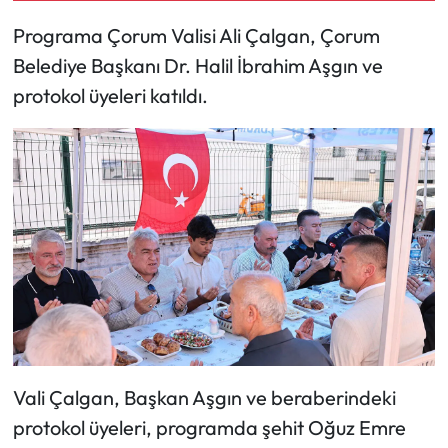
Programa Çorum Valisi Ali Çalgan, Çorum
Mecitözü Haberleri
Belediye Başkanı Dr. Halil İbrahim Aşgın ve
protokol üyeleri katıldı.
Oğuzlar Haberleri
Ortaköy Haberleri
Osmancık Haberleri
Otomotiv
Resmi İlan
Resmi Reklam
Vali Çalgan, Başkan Aşgın ve beraberindeki
Sağlık
protokol üyeleri, programda şehit Oğuz Emre