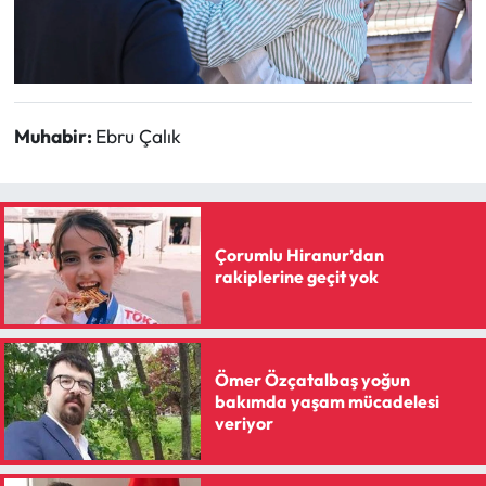
Muhabir:
Ebru Çalık
Çorumlu Hiranur’dan
rakiplerine geçit yok
Ömer Özçatalbaş yoğun
bakımda yaşam mücadelesi
veriyor