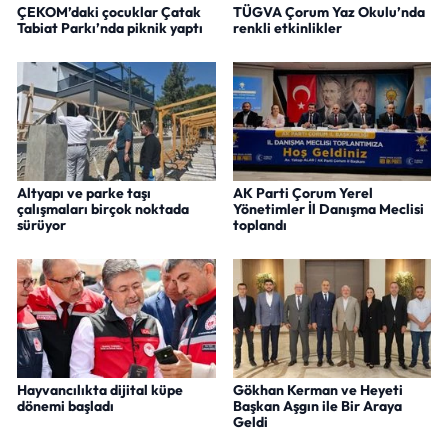
ÇEKOM’daki çocuklar Çatak
TÜGVA Çorum Yaz Okulu’nda
Tabiat Parkı’nda piknik yaptı
renkli etkinlikler
Altyapı ve parke taşı
AK Parti Çorum Yerel
çalışmaları birçok noktada
Yönetimler İl Danışma Meclisi
sürüyor
toplandı
Hayvancılıkta dijital küpe
Gökhan Kerman ve Heyeti
dönemi başladı
Başkan Aşgın ile Bir Araya
Geldi