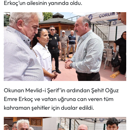
Siyaset
Erkoç’un ailesinin yanında oldu.
Spor
Sungurlu Haberleri
Turizm
Uğurludağ Haberleri
Yaşam
Okunan Mevlid-i Şerif’in ardından Şehit Oğuz
Yayla Haber
Emre Erkoç ve vatan uğruna can veren tüm
Yemek Tarifleri
kahraman şehitler için dualar edildi.
Yerel Haberler