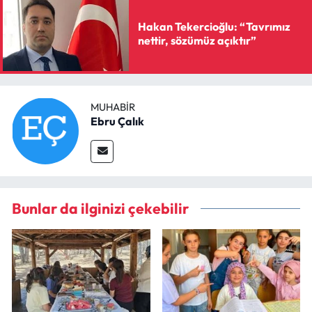
Hakan Tekercioğlu: “Tavrımız
nettir, sözümüz açıktır”
MUHABIR
Ebru Çalık
Bunlar da ilginizi çekebilir