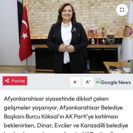
Eğitim
Ekonomi
Güncel
İskilip Haberleri
Kargı Haberleri
Paylaş
-
+
A
A
Kimdir?
Afyonkarahisar siyasetinde dikkat çeken
Kültür Sanat
gelişmeler yaşanıyor. Afyonkarahisar Belediye
Başkanı Burcu Köksal’ın AK Parti’ye katılması
Laçin Haberleri
beklenirken, Dinar, Evciler ve Karaadilli belediye
Magazin