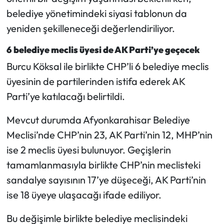
Siyaset
belediye yönetimindeki siyasi tablonun da
yeniden şekilleneceği değerlendiriliyor.
Spor
6 belediye meclis üyesi de AK Parti’ye geçecek
Sungurlu Haberleri
Burcu Köksal ile birlikte CHP’li 6 belediye meclis
Turizm
üyesinin de partilerinden istifa ederek AK
Parti’ye katılacağı belirtildi.
Uğurludağ Haberleri
Mevcut durumda Afyonkarahisar Belediye
Yaşam
Meclisi’nde CHP’nin 23, AK Parti’nin 12, MHP’nin
ise 2 meclis üyesi bulunuyor. Geçişlerin
Yayla Haber
tamamlanmasıyla birlikte CHP’nin meclisteki
sandalye sayısının 17’ye düşeceği, AK Parti’nin
Yemek Tarifleri
ise 18 üyeye ulaşacağı ifade ediliyor.
Yerel Haberler
Bu değişimle birlikte belediye meclisindeki