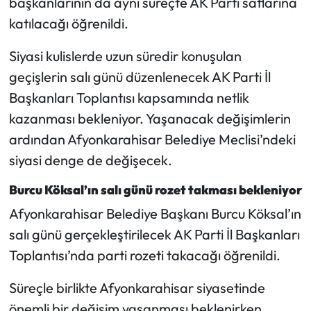
başkanlarının da aynı süreçte AK Parti saflarına
katılacağı öğrenildi.
Mecitözü Haberleri
Siyasi kulislerde uzun süredir konuşulan
Oğuzlar Haberleri
geçişlerin salı günü düzenlenecek AK Parti İl
Başkanları Toplantısı kapsamında netlik
Ortaköy Haberleri
kazanması bekleniyor. Yaşanacak değişimlerin
ardından Afyonkarahisar Belediye Meclisi’ndeki
Osmancık Haberleri
siyasi denge de değişecek.
Otomotiv
Burcu Köksal’ın salı günü rozet takması bekleniyor
Resmi İlan
Afyonkarahisar Belediye Başkanı Burcu Köksal’ın
salı günü gerçekleştirilecek AK Parti İl Başkanları
Resmi Reklam
Toplantısı’nda parti rozeti takacağı öğrenildi.
Sağlık
Süreçle birlikte Afyonkarahisar siyasetinde
önemli bir değişim yaşanması beklenirken,