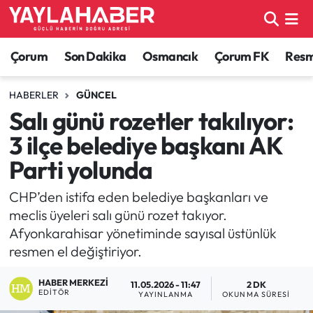
Alaca Haberleri
Çorum Nöbetçi Eczaneler
Çorum
Son Dakika
Osmancık
Çorum FK
Resmi
Bayat Haberleri
Çorum Hava Durumu
HABERLER
GÜNCEL
Salı günü rozetler takılıyor:
Bilgi - Keşfet Haberleri
Çorum Namaz Vakitleri
3 ilçe belediye başkanı AK
Bilim ve Teknoloji
Çorum Trafik Yoğunluk Haritası
Parti yolunda
Boğazkale Haberleri
TFF 1.Lig Puan Durumu ve Fikstür
CHP’den istifa eden belediye başkanları ve
meclis üyeleri salı günü rozet takıyor.
Çorum Haberleri
Tüm Manşetler
Afyonkarahisar yönetiminde sayısal üstünlük
resmen el değiştiriyor.
Çorum Son Dakika Haberleri
Son Dakika Haberleri
HABER MERKEZI
11.05.2026 - 11:47
2 DK
EDITÖR
YAYINLANMA
OKUNMA SÜRESI
Dodurga Haberleri
Haber Arşivi