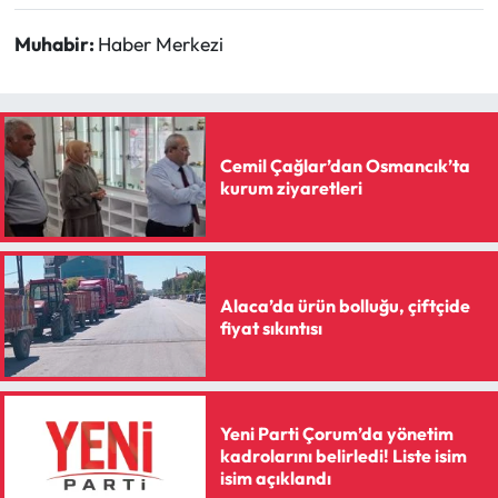
Muhabir:
Haber Merkezi
Cemil Çağlar’dan Osmancık’ta
kurum ziyaretleri
Alaca’da ürün bolluğu, çiftçide
fiyat sıkıntısı
Yeni Parti Çorum’da yönetim
kadrolarını belirledi! Liste isim
isim açıklandı