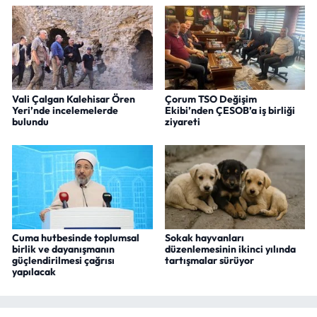
Vali Çalgan Kalehisar Ören
Çorum TSO Değişim
Yeri’nde incelemelerde
Ekibi’nden ÇESOB’a iş birliği
bulundu
ziyareti
Cuma hutbesinde toplumsal
Sokak hayvanları
birlik ve dayanışmanın
düzenlemesinin ikinci yılında
güçlendirilmesi çağrısı
tartışmalar sürüyor
yapılacak