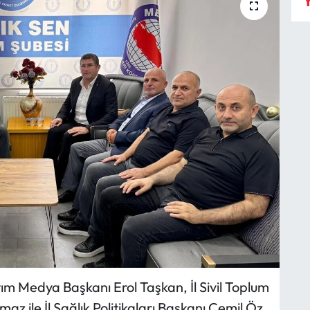
Y
ıtım Medya Başkanı Erol Taşkan, İl Sivil Toplum
maz ile İl Sağlık Politikaları Başkanı Cemil Öz,