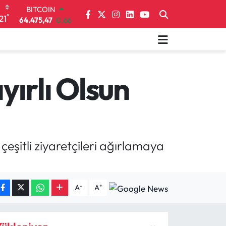
64.475,47
0.66
DOLAR
°
21
47,5971
0.05
EURO
55,1336
0.18
STERLİN
64,2534
0.22
GRAM ALTIN
ırlı Olsun
6518.23
0.39
BİST100
13.703
0
şitli ziyaretçileri ağırlamaya
-
+
A
A