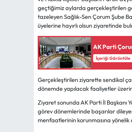
geçtiğimiz aylarda gerçekleştirilen 
Mecitözü Haberleri
tazeleyen Sağlık-Sen Çorum Şube Ba
üyelerine hayırlı olsun ziyaretinde bu
Oğuzlar Haberleri
Ortaköy Haberleri
AK Parti Çoru
İçeriği Görüntüle
Osmancık Haberleri
Otomotiv
Gerçekleştirilen ziyarette sendikal çal
dönemde yapılacak faaliyetler üzerin
Resmi İlan
Ziyaret sonunda AK Parti İl Başkanı 
Resmi Reklam
görev dönemlerinde başarılar dileyere
Sağlık
menfaatlerinin korunmasına yönelik ça