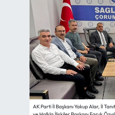
Eğitim
Ekonomi
Güncel
İskilip Haberleri
Kargı Haberleri
Kimdir?
Kültür Sanat
Laçin Haberleri
AK Parti İl Başkanı Yakup Alar, İl Tan
ve Halkla İlişkiler Başkanı Faruk Özyıl
Magazin