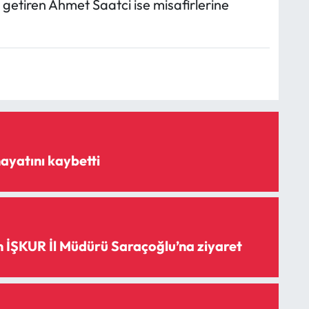
getiren Ahmet Saatci ise misafirlerine
ayatını kaybetti
 İŞKUR İl Müdürü Saraçoğlu’na ziyaret