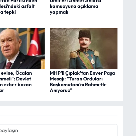
efah Partisi’nden
Ümit Er: Ahmet Ahlatcı
si’ndeki asfalt
kamuoyuna açıklama
a tepki
yapmalı
 evine, Öcalan
MHP’li Çıplak’tan Enver Paşa
meli": Devlet
Mesajı: "Turan Orduları
en ezber bozan
Başkomutanı’nı Rahmetle
ar
Anıyoruz"