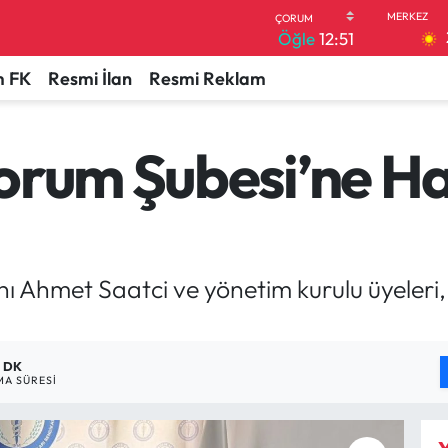
Öğle
12:51
 FK
Resmi İlan
Resmi Reklam
orum Şubesi’ne Hay
Ahmet Saatci ve yönetim kurulu üyeleri, çe
1 DK
A SÜRESI