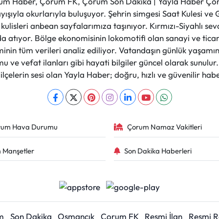
m Haber, Çorum FK, Çorum Son Dakika | Yayla Haber Çorum
layışıyla okurlarıyla buluşuyor. Şehrin simgesi Saat Kulesi 
et kulisleri anbean sayfalarımıza taşınıyor. Kırmızı-Siyahlı s
a atıyor. Bölge ekonomisinin lokomotifi olan sanayi ve ticare
nin tüm verileri analiz ediliyor. Vatandaşın günlük yaşamını
 ve vefat ilanları gibi hayati bilgiler güncel olarak sunulu
çelerin sesi olan Yayla Haber; doğru, hızlı ve güvenilir haber
rum Hava Durumu
Çorum Namaz Vakitleri
 Manşetler
Son Dakika Haberleri
m
Son Dakika
Osmancık
Çorum FK
Resmi İlan
Resmi 