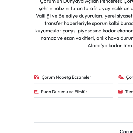
Çorum'un Dünyaya Açılan Penceresi: Çoru
şehrin nabzını tutan tarafsız yayıncılık an
Valiliği ve Belediye duyuruları, yerel siyas
transfer haberleriyle sporun kalbi burad
kuyumcular çarşısı piyasasına kadar ekonomi
namaz ve ezan vakitleri, anlık hava durumu
Alaca'ya kadar tüm il
Çorum Nöbetçi Eczaneler
Ço
Puan Durumu ve Fikstür
Tüm
Çoru