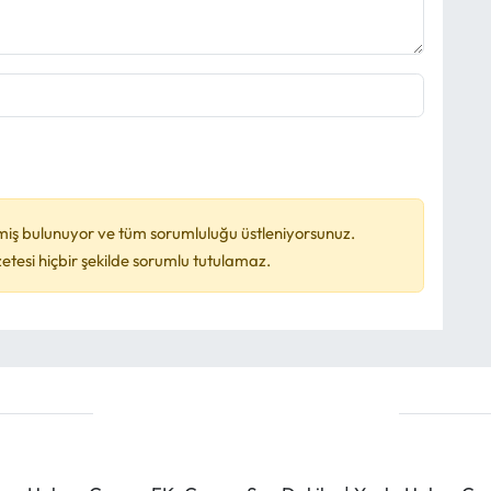
miş bulunuyor ve tüm sorumluluğu üstleniyorsunuz.
esi hiçbir şekilde sorumlu tutulamaz.