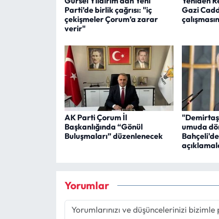
Gürsel Yıldırım'dan Yeni
Yeniden R
Parti’de birlik çağrısı: "iç
Gazi Cadde
çekişmeler Çorum’a zarar
çalışmasın
verir"
AK Parti Çorum İl
"Demirtaş
Başkanlığında “Gönül
umuda dön
Buluşmaları” düzenlenecek
Bahçeli'd
açıklamal
Yorumlar