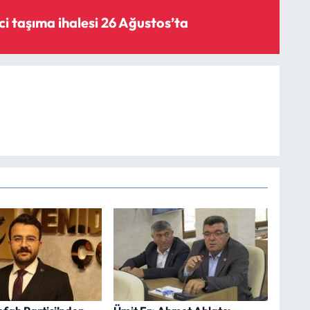
i taşıma ihalesi 26 Ağustos’ta