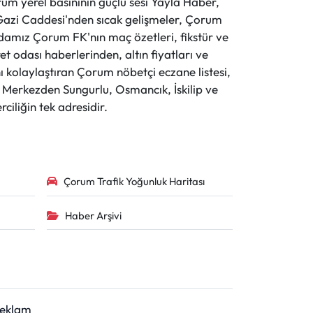
 yerel basınının güçlü sesi Yayla Haber,
ve Gazi Caddesi'nden sıcak gelişmeler, Çorum
evdamız Çorum FK'nın maç özetleri, fikstür ve
t odası haberlerinden, altın fiyatları ve
 kolaylaştıran Çorum nöbetçi eczane listesi,
r. Merkezden Sungurlu, Osmancık, İskilip ve
ciliğin tek adresidir.
Çorum Trafik Yoğunluk Haritası
Haber Arşivi
Reklam