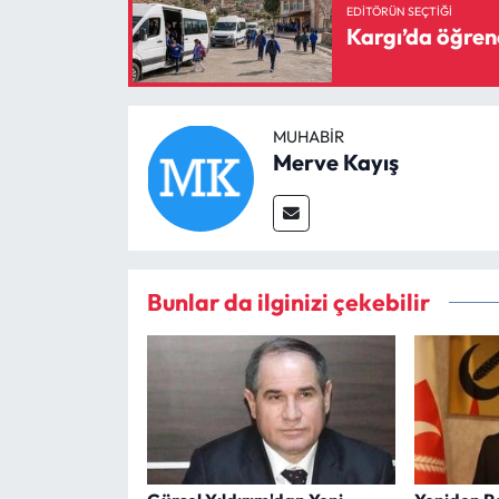
EDITÖRÜN SEÇTIĞI
Kargı’da öğrenc
MUHABIR
Merve Kayış
Bunlar da ilginizi çekebilir