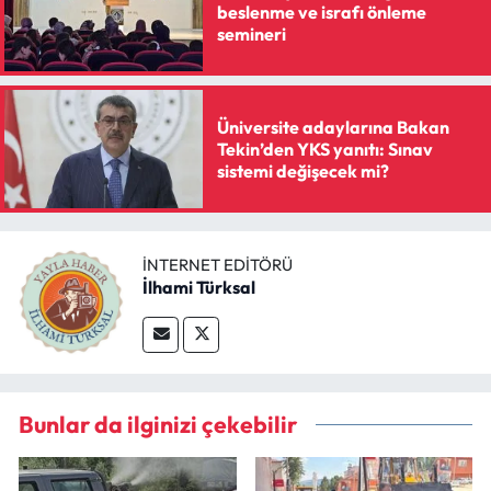
beslenme ve israfı önleme
semineri
Üniversite adaylarına Bakan
Tekin’den YKS yanıtı: Sınav
sistemi değişecek mi?
İNTERNET EDITÖRÜ
İlhami Türksal
Bunlar da ilginizi çekebilir