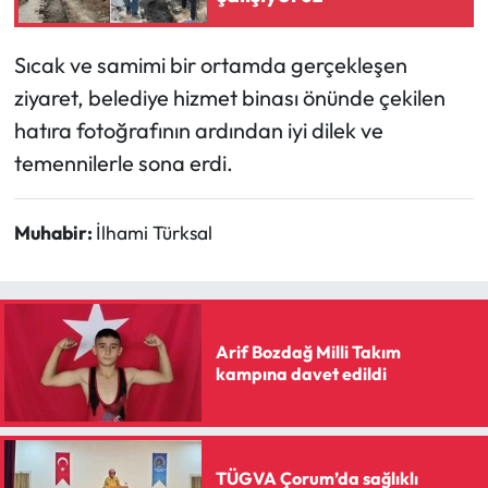
Siyaset
Spor
Sıcak ve samimi bir ortamda gerçekleşen
ziyaret, belediye hizmet binası önünde çekilen
Sungurlu Haberleri
hatıra fotoğrafının ardından iyi dilek ve
temennilerle sona erdi.
Turizm
Uğurludağ Haberleri
Muhabir:
İlhami Türksal
Yaşam
Yayla Haber
Arif Bozdağ Milli Takım
kampına davet edildi
Yemek Tarifleri
Yerel Haberler
TÜGVA Çorum’da sağlıklı