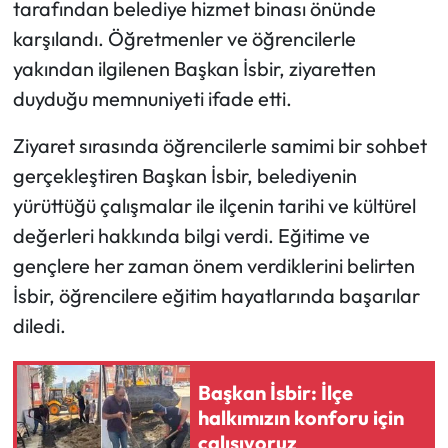
tarafından belediye hizmet binası önünde
karşılandı. Öğretmenler ve öğrencilerle
Mecitözü Haberleri
yakından ilgilenen Başkan İsbir, ziyaretten
duyduğu memnuniyeti ifade etti.
Oğuzlar Haberleri
Ziyaret sırasında öğrencilerle samimi bir sohbet
Ortaköy Haberleri
gerçekleştiren Başkan İsbir, belediyenin
Osmancık Haberleri
yürüttüğü çalışmalar ile ilçenin tarihi ve kültürel
değerleri hakkında bilgi verdi. Eğitime ve
Otomotiv
gençlere her zaman önem verdiklerini belirten
İsbir, öğrencilere eğitim hayatlarında başarılar
Resmi İlan
diledi.
Resmi Reklam
Başkan İsbir: İlçe
Sağlık
halkımızın konforu için
çalışıyoruz