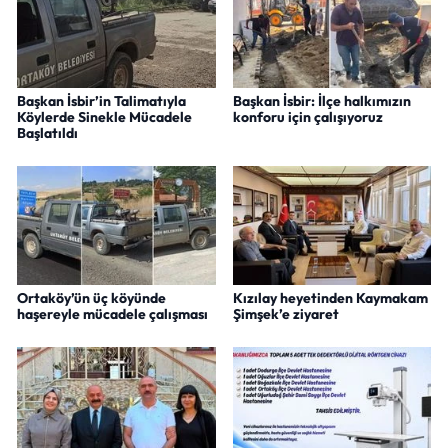
Başkan İsbir’in Talimatıyla
Başkan İsbir: İlçe halkımızın
Köylerde Sinekle Mücadele
konforu için çalışıyoruz
Başlatıldı
Ortaköy’ün üç köyünde
Kızılay heyetinden Kaymakam
haşereyle mücadele çalışması
Şimşek’e ziyaret