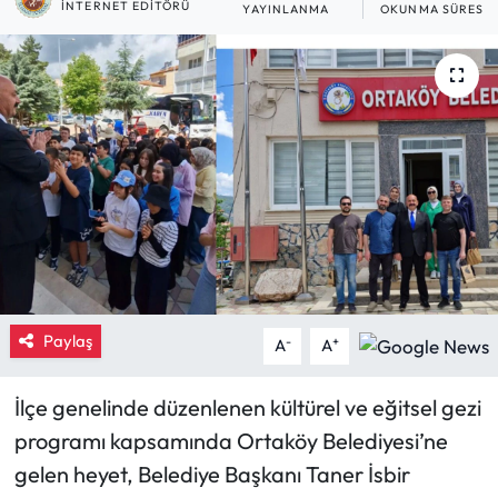
İNTERNET EDITÖRÜ
YAYINLANMA
OKUNMA SÜRESI
Eğitim
Ekonomi
Güncel
İskilip Haberleri
Kargı Haberleri
Kimdir?
Paylaş
-
+
A
A
Kültür Sanat
İlçe genelinde düzenlenen kültürel ve eğitsel gezi
Laçin Haberleri
programı kapsamında Ortaköy Belediyesi’ne
gelen heyet, Belediye Başkanı Taner İsbir
Magazin