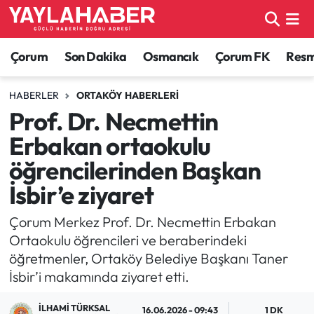
Alaca Haberleri
Çorum Nöbetçi Eczaneler
Çorum
Son Dakika
Osmancık
Çorum FK
Resmi
Bayat Haberleri
Çorum Hava Durumu
HABERLER
ORTAKÖY HABERLERI
Prof. Dr. Necmettin
Bilgi - Keşfet Haberleri
Çorum Namaz Vakitleri
Erbakan ortaokulu
Bilim ve Teknoloji
Çorum Trafik Yoğunluk Haritası
öğrencilerinden Başkan
İsbir’e ziyaret
Boğazkale Haberleri
TFF 1.Lig Puan Durumu ve Fikstür
Çorum Merkez Prof. Dr. Necmettin Erbakan
Çorum Haberleri
Tüm Manşetler
Ortaokulu öğrencileri ve beraberindeki
öğretmenler, Ortaköy Belediye Başkanı Taner
Çorum Son Dakika Haberleri
Son Dakika Haberleri
İsbir’i makamında ziyaret etti.
Dodurga Haberleri
Haber Arşivi
İLHAMI TÜRKSAL
16.06.2026 - 09:43
1 DK