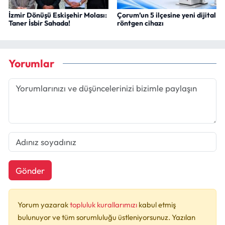
İzmir Dönüşü Eskişehir Molası:
Çorum’un 5 ilçesine yeni dijital
Taner İsbir Sahada!
röntgen cihazı
Yorumlar
Gönder
Yorum yazarak
topluluk kurallarımızı
kabul etmiş
bulunuyor ve tüm sorumluluğu üstleniyorsunuz. Yazılan