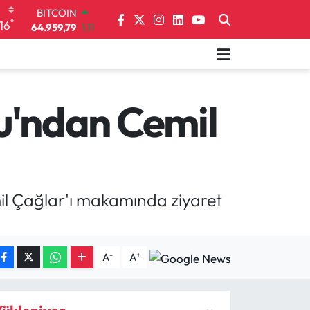
64.959,79
1.11
DOLAR
°
16
47,7436
0.18
EURO
55,2510
0.32
STERLİN
64,4811
0.38
'ndan Cemil
GRAM ALTIN
6660.55
0.03
BİST100
13.779
-14
l Çağlar'ı makamında ziyaret
-
+
A
A