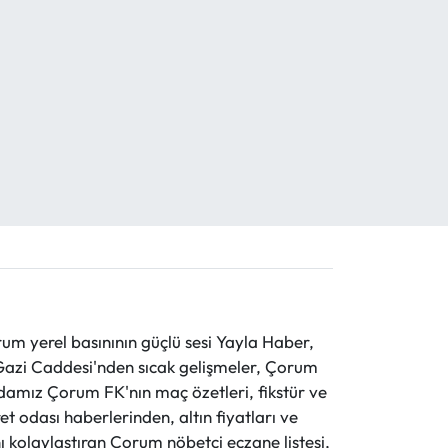
 yerel basınının güçlü sesi Yayla Haber,
ve Gazi Caddesi'nden sıcak gelişmeler, Çorum
evdamız Çorum FK'nın maç özetleri, fikstür ve
t odası haberlerinden, altın fiyatları ve
 kolaylaştıran Çorum nöbetçi eczane listesi,