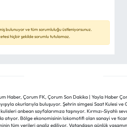
miş bulunuyor ve tüm sorumluluğu üstleniyorsunuz.
esi hiçbir şekilde sorumlu tutulamaz.
m Haber, Çorum FK, Çorum Son Dakika | Yayla Haber Çorum
layışıyla okurlarıyla buluşuyor. Şehrin simgesi Saat Kulesi 
et kulisleri anbean sayfalarımıza taşınıyor. Kırmızı-Siyahlı s
a atıyor. Bölge ekonomisinin lokomotifi olan sanayi ve ticare
nin tüm verileri analiz ediliyor. Vatandaşın günlük yaşamını