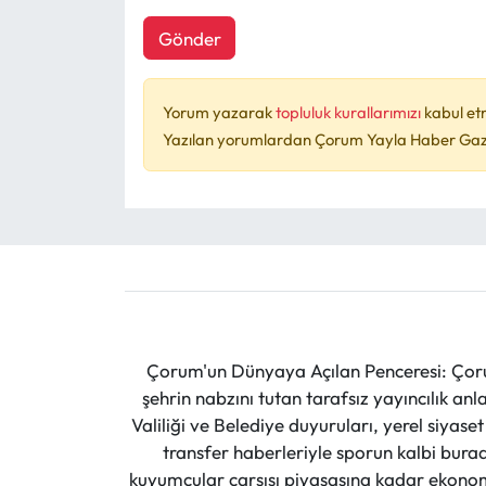
Gönder
Yorum yazarak
topluluk kurallarımızı
kabul et
Yazılan yorumlardan Çorum Yayla Haber Gazet
Çorum'un Dünyaya Açılan Penceresi: Çoru
şehrin nabzını tutan tarafsız yayıncılık an
Valiliği ve Belediye duyuruları, yerel siyas
transfer haberleriyle sporun kalbi burad
kuyumcular çarşısı piyasasına kadar ekonomi