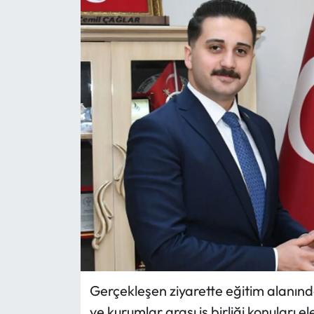
Eğitim
Ekonomi
Güncel
İskilip Haberleri
Kargı Haberleri
Kimdir?
Kültür Sanat
Laçin Haberleri
Gerçekleşen ziyarette eğitim alanın
ve kurumlar arası iş birliği konuları ele
Magazin