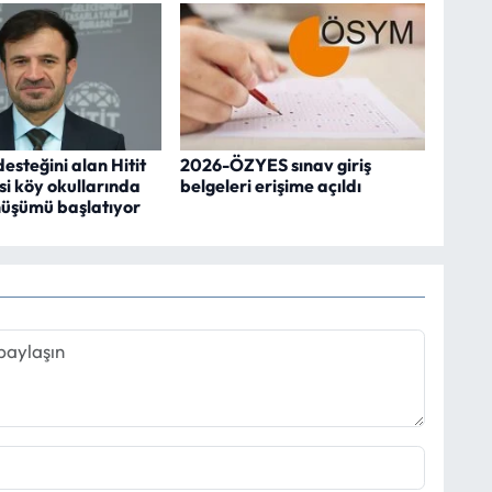
steğini alan Hitit
2026-ÖZYES sınav giriş
si köy okullarında
belgeleri erişime açıldı
üşümü başlatıyor