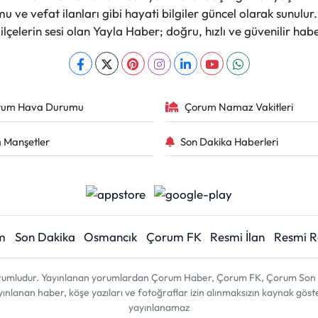
 ve vefat ilanları gibi hayati bilgiler güncel olarak sunulu
çelerin sesi olan Yayla Haber; doğru, hızlı ve güvenilir haber
rum Hava Durumu
Çorum Namaz Vakitleri
 Manşetler
Son Dakika Haberleri
m
Son Dakika
Osmancık
Çorum FK
Resmi İlan
Resmi 
sorumludur. Yayınlanan yorumlardan Çorum Haber, Çorum FK, Çorum Son D
 yayınlanan haber, köşe yazıları ve fotoğraflar izin alınmaksızın kaynak gös
yayınlanamaz