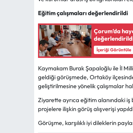
Eğitim çalışmaları değerlendirildi
Mecitözü Haberleri
Oğuzlar Haberleri
Çorum’da haya
değerlendirild
Ortaköy Haberleri
İçeriği Görüntüle
Osmancık Haberleri
Kaymakam Burak Şapaloğlu ile İl Mill
Otomotiv
geldiği görüşmede, Ortaköy ilçesindek
geliştirilmesine yönelik çalışmalar 
Resmi İlan
Ziyarette ayrıca eğitim alanındaki iş 
Resmi Reklam
projelere ilişkin görüş alışverişi yapıld
Sağlık
Görüşme, karşılıklı iyi dileklerin pay