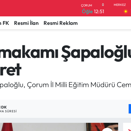
Öğle
12:51
 FK
Resmi İlan
Resmi Reklam
makamı Şapaloğlu
ret
oğlu, Çorum İl Milli Eğitim Müdürü Cemi
1 DK
A SÜRESI