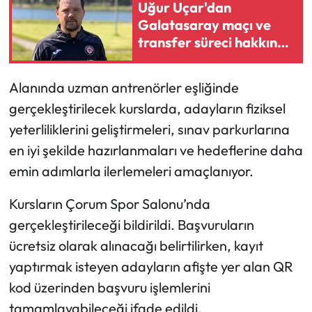
Uğur Uçar'dan
Galatasaray maçı ve
Mecitözü Haberleri
transfer süreci hakkında
çarpıcı mesajlar
Oğuzlar Haberleri
Alanında uzman antrenörler eşliğinde
Ortaköy Haberleri
gerçekleştirilecek kurslarda, adayların fiziksel
yeterliliklerini geliştirmeleri, sınav parkurlarına
Osmancık Haberleri
en iyi şekilde hazırlanmaları ve hedeflerine daha
emin adımlarla ilerlemeleri amaçlanıyor.
Otomotiv
Kursların Çorum Spor Salonu’nda
Resmi İlan
gerçekleştirileceği bildirildi. Başvuruların
ücretsiz olarak alınacağı belirtilirken, kayıt
Resmi Reklam
yaptırmak isteyen adayların afişte yer alan QR
Sağlık
kod üzerinden başvuru işlemlerini
tamamlayabileceği ifade edildi.