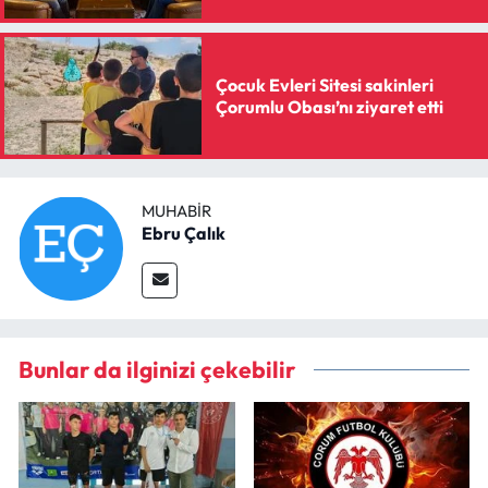
Çocuk Evleri Sitesi sakinleri
Çorumlu Obası’nı ziyaret etti
MUHABIR
Ebru Çalık
Bunlar da ilginizi çekebilir