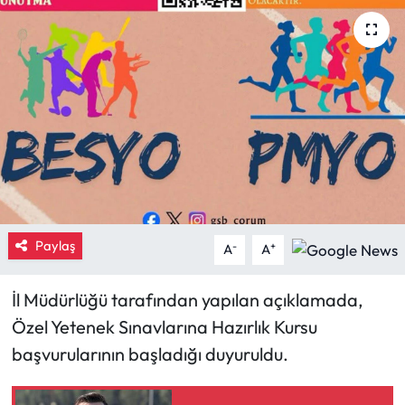
Eğitim
Ekonomi
Güncel
İskilip Haberleri
Kargı Haberleri
Paylaş
-
+
A
A
Kimdir?
İl Müdürlüğü tarafından yapılan açıklamada,
Kültür Sanat
Özel Yetenek Sınavlarına Hazırlık Kursu
başvurularının başladığı duyuruldu.
Laçin Haberleri
Magazin