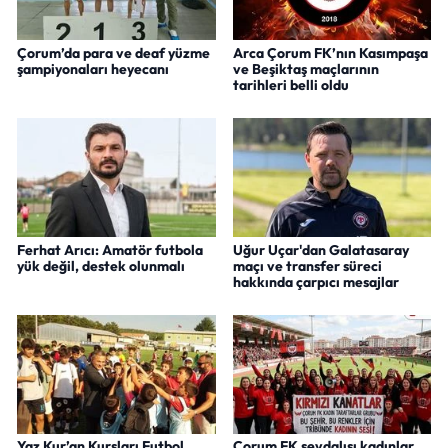
Çorum’da para ve deaf yüzme
Arca Çorum FK’nın Kasımpaşa
şampiyonaları heyecanı
ve Beşiktaş maçlarının
tarihleri belli oldu
Ferhat Arıcı: Amatör futbola
Uğur Uçar'dan Galatasaray
yük değil, destek olunmalı
maçı ve transfer süreci
hakkında çarpıcı mesajlar
Yaz Kur’an Kursları Futbol
Çorum FK sevdalısı kadınlar