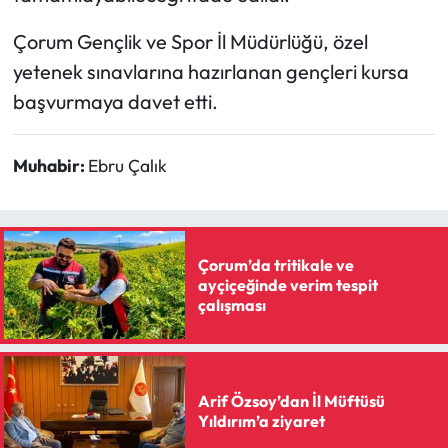
Siyaset
Çorum Gençlik ve Spor İl Müdürlüğü, özel
Spor
yetenek sınavlarına hazırlanan gençleri kursa
başvurmaya davet etti.
Sungurlu Haberleri
Turizm
Muhabir:
Ebru Çalık
Uğurludağ Haberleri
Yaşam
Çorum’da tritikale ve
ayçiçeğinde verim tespit
çalışması
Yayla Haber
Yemek Tarifleri
Arif Özsoy’dan İl Müftüsü
Yerel Haberler
Yıldırım’a ziyaret