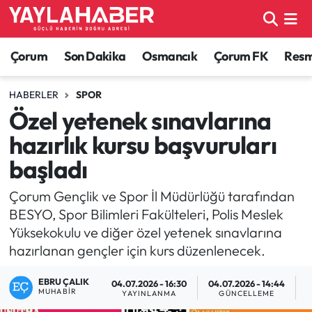
Alaca Haberleri
Çorum Nöbetçi Eczaneler
Çorum
Son Dakika
Osmancık
Çorum FK
Resmi
Bayat Haberleri
Çorum Hava Durumu
HABERLER
SPOR
Özel yetenek sınavlarına
Bilgi - Keşfet Haberleri
Çorum Namaz Vakitleri
hazırlık kursu başvuruları
Bilim ve Teknoloji
Çorum Trafik Yoğunluk Haritası
başladı
Boğazkale Haberleri
TFF 1.Lig Puan Durumu ve Fikstür
Çorum Gençlik ve Spor İl Müdürlüğü tarafından
BESYO, Spor Bilimleri Fakülteleri, Polis Meslek
Çorum Haberleri
Tüm Manşetler
Yüksekokulu ve diğer özel yetenek sınavlarına
hazırlanan gençler için kurs düzenlenecek.
Çorum Son Dakika Haberleri
Son Dakika Haberleri
EBRU ÇALIK
04.07.2026 - 16:30
04.07.2026 - 14:44
MUHABIR
YAYINLANMA
GÜNCELLEME
O
Dodurga Haberleri
Haber Arşivi