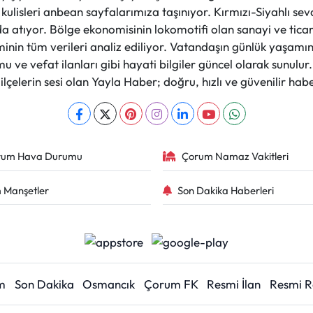
et kulisleri anbean sayfalarımıza taşınıyor. Kırmızı-Siyahlı s
a atıyor. Bölge ekonomisinin lokomotifi olan sanayi ve ticare
nin tüm verileri analiz ediliyor. Vatandaşın günlük yaşamını
 ve vefat ilanları gibi hayati bilgiler güncel olarak sunulu
çelerin sesi olan Yayla Haber; doğru, hızlı ve güvenilir haber
rum Hava Durumu
Çorum Namaz Vakitleri
 Manşetler
Son Dakika Haberleri
m
Son Dakika
Osmancık
Çorum FK
Resmi İlan
Resmi 