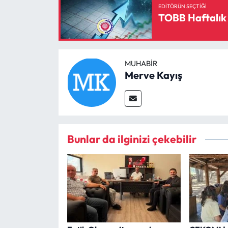
EDITÖRÜN SEÇTIĞI
TOBB Haftalık 
MUHABIR
Merve Kayış
Bunlar da ilginizi çekebilir