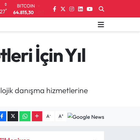
64.815,30
-0.1
DOLAR
°
27
47,7436
0.18
EURO
55,2510
0.32
STERLİN
64,4811
0.38
eri İçin Yıl
GRAM ALTIN
6660.55
0
BİST100
13.779
-14
olojik danışma hizmetlerine
-
+
A
A