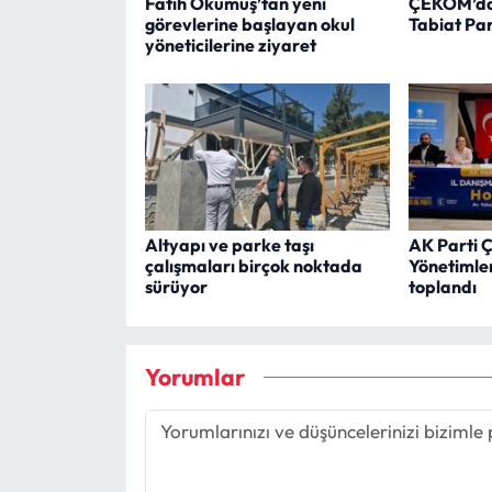
Fatih Okumuş’tan yeni
ÇEKOM’dak
görevlerine başlayan okul
Tabiat Par
yöneticilerine ziyaret
Altyapı ve parke taşı
AK Parti 
çalışmaları birçok noktada
Yönetimler
sürüyor
toplandı
Yorumlar