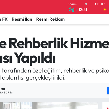
Öğle
12:51
 FK
Resmi İlan
Resmi Reklam
e Rehberlik Hizmetl
sı Yapıldı
 tarafından özel eğitim, rehberlik ve psik
oplantısı gerçekleştirildi.
1 DK
A SÜRESI