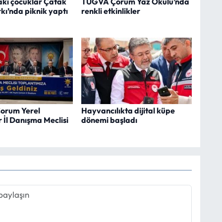
i çocuklar Çatak
TÜGVA Çorum Yaz Okulu’nda
kı’nda piknik yaptı
renkli etkinlikler
Çorum Yerel
Hayvancılıkta dijital küpe
 İl Danışma Meclisi
dönemi başladı