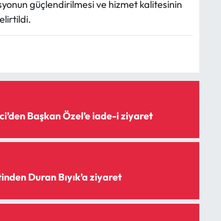
yonun güçlendirilmesi ve hizmet kalitesinin
irtildi.
’den Başkan Özel’e iade-i ziyaret
inden Duran Bıyık’a ziyaret