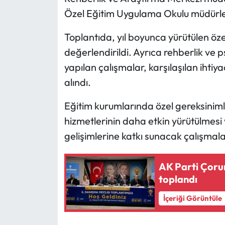
Özel Eğitim Uygulama Okulu müdürleri
Mecitözü Haberleri
Toplantıda, yıl boyunca yürütülen öze
Oğuzlar Haberleri
değerlendirildi. Ayrıca rehberlik ve
yapılan çalışmalar, karşılaşılan ihti
Ortaköy Haberleri
alındı.
Osmancık Haberleri
Eğitim kurumlarında özel gereksiniml
hizmetlerinin daha etkin yürütülmesi 
Otomotiv
gelişimlerine katkı sunacak çalışmal
Resmi İlan
AK Parti Çorum
Resmi Reklam
toplandı
İçeriği Görüntüle
Sağlık