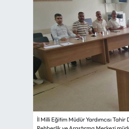
Eğitim
Ekonomi
Güncel
İskilip Haberleri
Kargı Haberleri
Kimdir?
Kültür Sanat
Laçin Haberleri
İl Milli Eğitim Müdür Yardımcısı Tah
Rehberlik ve Araştırma Merkezi müdür
Magazin