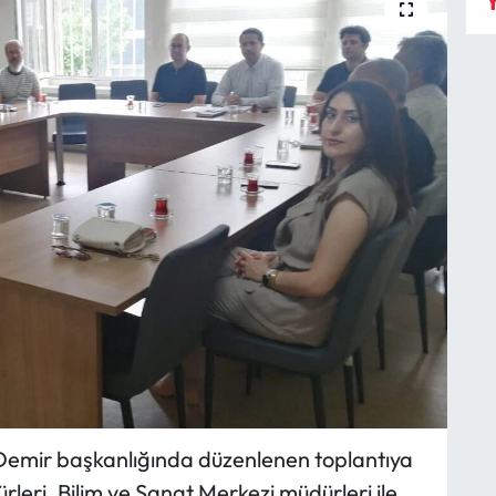
Y
ir Demir başkanlığında düzenlenen toplantıya
leri, Bilim ve Sanat Merkezi müdürleri ile