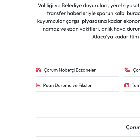
Valiliği ve Belediye duyuruları, yerel siyas
transfer haberleriyle sporun kalbi burad
kuyumcular çarşısı piyasasına kadar ekonomi
namaz ve ezan vakitleri, anlık hava durumu
Alaca'ya kadar tüm il
Çorum Nöbetçi Eczaneler
Ço
Puan Durumu ve Fikstür
Tüm
Çoru