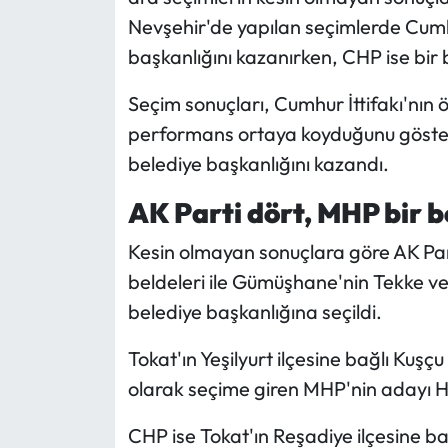
Nevşehir'de yapılan seçimlerde Cumhu
Mecitözü Haberleri
başkanlığını kazanırken, CHP ise bi
Oğuzlar Haberleri
Seçim sonuçları, Cumhur İttifakı'nın 
performans ortaya koyduğunu göster
Ortaköy Haberleri
belediye başkanlığını kazandı.
Osmancık Haberleri
AK Parti dört, MHP bir 
Kesin olmayan sonuçlara göre AK Part
Otomotiv
beldeleri ile Gümüşhane'nin Tekke v
Resmi İlan
belediye başkanlığına seçildi.
Resmi Reklam
Tokat'ın Yeşilyurt ilçesine bağlı Kuşç
olarak seçime giren MHP'nin adayı H
Sağlık
CHP ise Tokat'ın Reşadiye ilçesine b