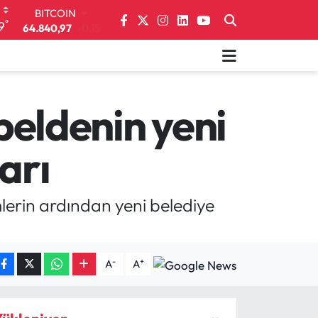
DOLAR
°
9
47,7436
0.18
EURO
55,2510
0.32
STERLİN
64,4811
0.38
GRAM ALTIN
 beldenin yeni
6660.55
0
BİST100
arı
13.779
-14
BITCOIN
64.840,97
-0.15
lerin ardından yeni belediye
-
+
A
A