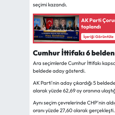
Siyaset
seçimi kazandı.
Spor
AK Parti Çorum
toplandı
Sungurlu Haberleri
İçeriği Görüntüle
Turizm
Cumhur İttifakı 6 beldeni
Uğurludağ Haberleri
Ara seçimlerde Cumhur İttifakı kaps
Yaşam
beldede aday gösterdi.
Yayla Haber
AK Parti'nin aday çıkardığı 5 beldede 
alarak yüzde 62,69 oy oranına ulaştı
Yemek Tarifleri
Aynı seçim çevrelerinde CHP'nin aldığ
Yerel Haberler
oranı yüzde 27,60 olarak gerçekleşti.