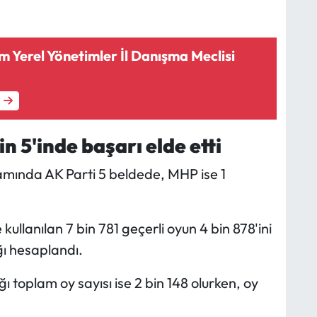
 Yerel Yönetimler İl Danışma Meclisi
n 5'inde başarı elde etti
amında AK Parti 5 beldede, MHP ise 1
kullanılan 7 bin 781 geçerli oyun 4 bin 878'ini
ğı hesaplandı.
ı toplam oy sayısı ise 2 bin 148 olurken, oy