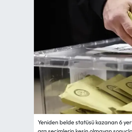
Eğitim
Ekonomi
Güncel
İskilip Haberleri
Kargı Haberleri
Kimdir?
Kültür Sanat
Laçin Haberleri
Yeniden belde statüsü kazanan 6 yerl
ara seçimlerin kesin olmayan sonuçla
Magazin