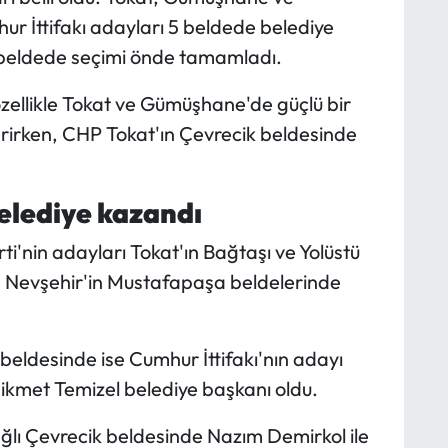
r İttifakı adayları 5 beldede belediye
r beldede seçimi önde tamamladı.
özellikle Tokat ve Gümüşhane'de güçlü bir
irken, CHP Tokat'ın Çevrecik beldesinde
belediye kazandı
i'nin adayları Tokat'ın Bağtaşı ve Yolüstü
e Nevşehir'in Mustafapaşa beldelerinde
u beldesinde ise Cumhur İttifakı'nın adayı
ikmet Temizel belediye başkanı oldu.
ağlı Çevrecik beldesinde Nazım Demirkol ile