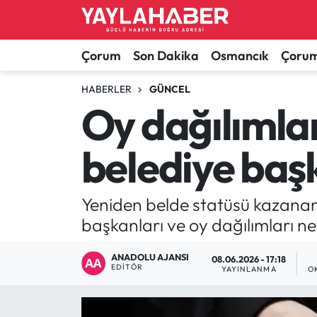
Alaca Haberleri
Çorum Nöbetçi Eczaneler
Çorum
Son Dakika
Osmancık
Çorum
Bayat Haberleri
Çorum Hava Durumu
HABERLER
GÜNCEL
Oy dağılımlar
Bilgi - Keşfet Haberleri
Çorum Namaz Vakitleri
belediye başk
Bilim ve Teknoloji
Çorum Trafik Yoğunluk Haritası
Boğazkale Haberleri
TFF 1.Lig Puan Durumu ve Fikstür
Yeniden belde statüsü kazanan 
başkanları ve oy dağılımları net
Çorum Haberleri
Tüm Manşetler
ANADOLU AJANSI
08.06.2026 - 17:18
EDITÖR
Çorum Son Dakika Haberleri
Son Dakika Haberleri
YAYINLANMA
O
Dodurga Haberleri
Haber Arşivi