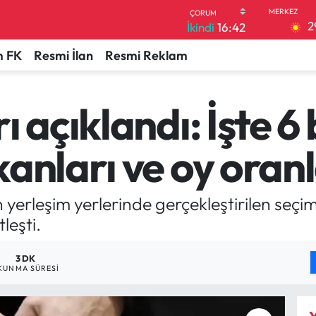
2
İkindi
16:42
 FK
Resmi İlan
Resmi Reklam
ı açıklandı: İşte 6
anları ve oy oranl
yerleşim yerlerinde gerçekleştirilen seçim
leşti.
3 DK
KUNMA SÜRESI