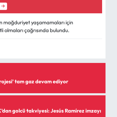
rin mağduriyet yaşamamaları için
atli olmaları çağrısında bulundu.
‘Şişme savak projesi’ tam gaz devam ediyor
dan golcü takviyesi: Jesús Ramírez imzayı