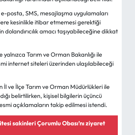
on, e-posta, SMS, mesajlaşma uygulamaları
lere kesinlikle itibar etmemesi gerektiği
erin dolandırıcılık amacı taşıyabileceğine dikkat
e yalnızca Tarım ve Orman Bakanlığı ile
 internet siteleri üzerinden ulaşılabileceği
için İl ve İlçe Tarım ve Orman Müdürlükleri ile
ğı belirtilirken, kişisel bilgilerin üçüncü
resmi açıklamaların takip edilmesi istendi.
itesi sakinleri Çorumlu Obası’nı ziyaret