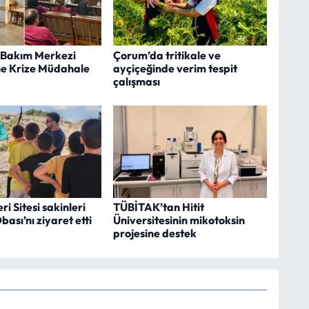
Bakım Merkezi
Çorum’da tritikale ve
ne Krize Müdahale
ayçiçeğinde verim tespit
çalışması
i Sitesi sakinleri
TÜBİTAK’tan Hitit
ası’nı ziyaret etti
Üniversitesinin mikotoksin
projesine destek