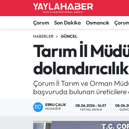
Alaca Haberleri
Çorum Nöbetçi Eczaneler
Çorum
Son Dakika
Osmancık
Çorum
Bayat Haberleri
Çorum Hava Durumu
HABERLER
GÜNCEL
Tarım İl Müdü
Bilgi - Keşfet Haberleri
Çorum Namaz Vakitleri
dolandırıcılık
Bilim ve Teknoloji
Çorum Trafik Yoğunluk Haritası
Boğazkale Haberleri
TFF 1.Lig Puan Durumu ve Fikstür
Çorum İl Tarım ve Orman Müdür
başvuruda bulunan üreticilere 
Çorum Haberleri
Tüm Manşetler
EBRU ÇALIK
08.06.2026 - 16:57
08.06.2
MUHABIR
Çorum Son Dakika Haberleri
Son Dakika Haberleri
YAYINLANMA
GÜNC
Dodurga Haberleri
Haber Arşivi