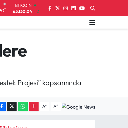
65.130,04
1.2
DOLAR
°
20
47,7106
0.17
EURO
55,1652
0.27
STERLİN
64,4046
0.35
lere
GRAM ALTIN
6648.99
2.59
BİST100
13.773
-19
estek Projesi” kapsamında
-
+
A
A