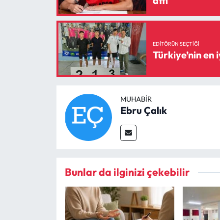
attı
EDITÖRÜN SEÇTIĞI
Türkiye’nin en 
MUHABIR
Ebru Çalık
Bunlar da ilginizi çekebilir