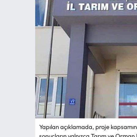
Eğitim
Ekonomi
Güncel
İskilip Haberleri
Kargı Haberleri
Kimdir?
Kültür Sanat
Laçin Haberleri
Yapılan açıklamada, proje kapsamında
sonuçların yalnızca Tarım ve Orman B
Magazin