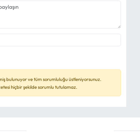
miş bulunuyor ve tüm sorumluluğu üstleniyorsunuz.
esi hiçbir şekilde sorumlu tutulamaz.