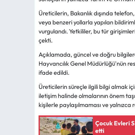
Üreticilerin, Bakanlık dışında telef
Mecitözü Haberleri
veya benzeri yollarla yapılan bildirim
Oğuzlar Haberleri
vurgulandı. Yetkililer, bu tür girişiml
çekti.
Ortaköy Haberleri
Açıklamada, güncel ve doğru bilgiler
Osmancık Haberleri
Hayvancılık Genel Müdürlüğü'nün resmi
ifade edildi.
Otomotiv
Üreticilerin süreçle ilgili bilgi almak 
Resmi İlan
iletişim halinde olmalarının önem taşıdı
kişilerle paylaşılmaması ve yalnızca 
Resmi Reklam
Sağlık
Çocuk Evleri S
etti