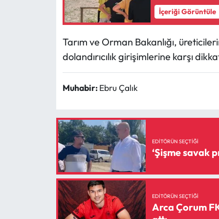
Siyaset
İçeriği Görüntüle
Spor
Tarım ve Orman Bakanlığı, üreticile
Sungurlu Haberleri
dolandırıcılık girişimlerine karşı dikk
Turizm
Muhabir:
Ebru Çalık
Uğurludağ Haberleri
Yaşam
EDITÖRÜN SEÇTIĞI
Yayla Haber
Yemek Tarifleri
EDITÖRÜN SEÇTIĞI
Yerel Haberler
Arca Çorum FK’