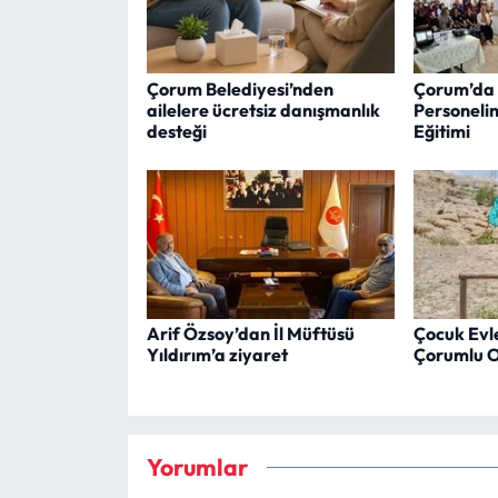
Çorum Belediyesi’nden
Çorum’da 
ailelere ücretsiz danışmanlık
Personeli
desteği
Eğitimi
Arif Özsoy’dan İl Müftüsü
Çocuk Evler
Yıldırım’a ziyaret
Çorumlu Ob
Yorumlar