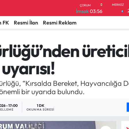
İmsak
03:56
 FK
Resmi İlan
Resmi Reklam
rlüğü’nden üretici
 uyarısı!
lüğü, “Kırsalda Bereket, Hayvancılığa D
önemli bir uyarıda bulundu.
026 - 17:00
1 DK
ELLEME
OKUNMA SÜRESI