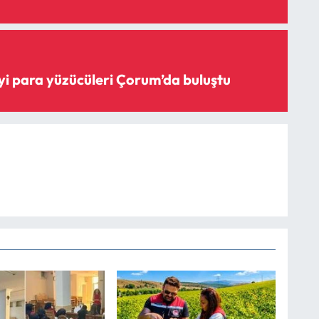
iyi para yüzücüleri Çorum’da buluştu