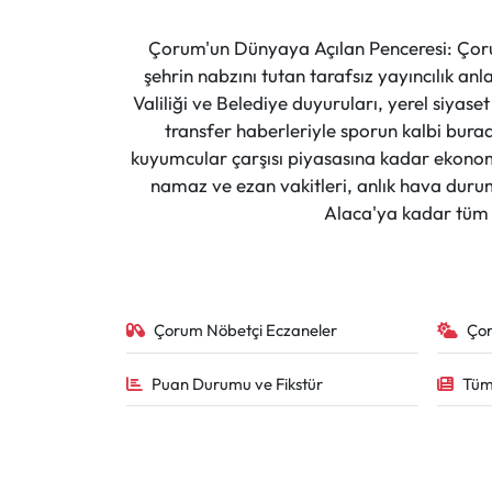
Çorum'un Dünyaya Açılan Penceresi: Çoru
şehrin nabzını tutan tarafsız yayıncılık an
Valiliği ve Belediye duyuruları, yerel siyas
transfer haberleriyle sporun kalbi burad
kuyumcular çarşısı piyasasına kadar ekonomi
namaz ve ezan vakitleri, anlık hava durumu
Alaca'ya kadar tüm il
Çorum Nöbetçi Eczaneler
Ço
Puan Durumu ve Fikstür
Tüm