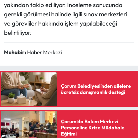
yakından takip ediliyor. İnceleme sonucunda
gerekli görülmesi halinde ilgili sınav merkezleri
ve görevliler hakkında işlem yapılabileceği
belirtiliyor.
Muhabir:
Haber Merkezi
Çorum Belediyesi’nden ailelere
ücretsiz danışmanlık desteği
Çorum’da Bakım Merkezi
Personeline Krize Müdahale
Eğitimi