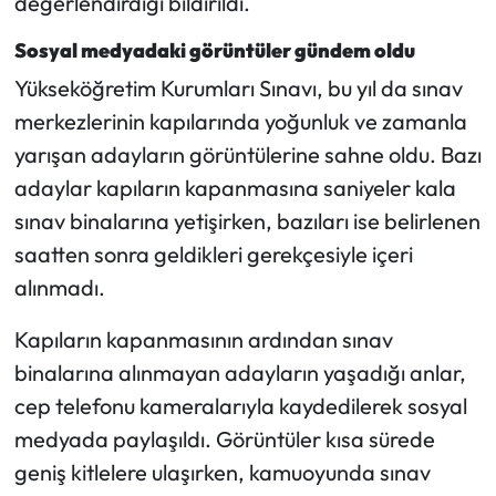
değerlendirdiği bildirildi.
Sosyal medyadaki görüntüler gündem oldu
Mecitözü Haberleri
Yükseköğretim Kurumları Sınavı, bu yıl da sınav
Oğuzlar Haberleri
merkezlerinin kapılarında yoğunluk ve zamanla
yarışan adayların görüntülerine sahne oldu. Bazı
Ortaköy Haberleri
adaylar kapıların kapanmasına saniyeler kala
sınav binalarına yetişirken, bazıları ise belirlenen
Osmancık Haberleri
saatten sonra geldikleri gerekçesiyle içeri
Otomotiv
alınmadı.
Resmi İlan
Kapıların kapanmasının ardından sınav
binalarına alınmayan adayların yaşadığı anlar,
Resmi Reklam
cep telefonu kameralarıyla kaydedilerek sosyal
medyada paylaşıldı. Görüntüler kısa sürede
Sağlık
geniş kitlelere ulaşırken, kamuoyunda sınav