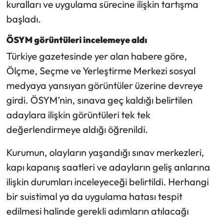
kuralları ve uygulama sürecine ilişkin tartışma
Siyaset
başladı.
Spor
ÖSYM görüntüleri incelemeye aldı
Sungurlu Haberleri
Türkiye gazetesinde yer alan habere göre,
Ölçme, Seçme ve Yerleştirme Merkezi sosyal
Turizm
medyaya yansıyan görüntüler üzerine devreye
girdi. ÖSYM’nin, sınava geç kaldığı belirtilen
Uğurludağ Haberleri
adaylara ilişkin görüntüleri tek tek
Yaşam
değerlendirmeye aldığı öğrenildi.
Kurumun, olayların yaşandığı sınav merkezleri,
Yayla Haber
kapı kapanış saatleri ve adayların geliş anlarına
Yemek Tarifleri
ilişkin durumları inceleyeceği belirtildi. Herhangi
bir suistimal ya da uygulama hatası tespit
Yerel Haberler
edilmesi halinde gerekli adımların atılacağı