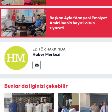
Başkan Aylar’dan yeni Emniyet
Amiri İnan’a hayırlı olsun
ziyareti
EDITÖR HAKKINDA
Haber Merkezi
Bunlar da ilginizi çekebilir