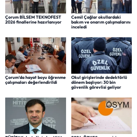
Çorum BİLSEM TEKNOFEST
Cemil Çağlar okullardaki
2026 finallerine hazırlanıyor
bakım ve onarım çalışmalarını
inceledi
Çorum’da hayat boyu öğrenme
Okul girişlerinde dedektörlü
çalışmaları değerlendirildi
dönem başlıyor: 30 bin
güvenlik görevlisi geliyor