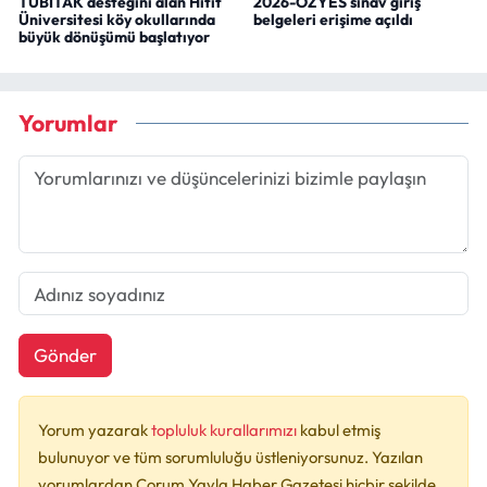
TÜBİTAK desteğini alan Hitit
2026-ÖZYES sınav giriş
Üniversitesi köy okullarında
belgeleri erişime açıldı
büyük dönüşümü başlatıyor
Yorumlar
Gönder
Yorum yazarak
topluluk kurallarımızı
kabul etmiş
bulunuyor ve tüm sorumluluğu üstleniyorsunuz. Yazılan
yorumlardan Çorum Yayla Haber Gazetesi hiçbir şekilde