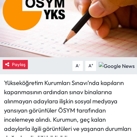
Eğitim
Ekonomi
Güncel
İskilip Haberleri
Paylaş
-
+
A
A
Kargı Haberleri
Yükseköğretim Kurumları Sınavı’nda kapıların
Kimdir?
kapanmasının ardından sınav binalarına
alınmayan adaylara ilişkin sosyal medyaya
Kültür Sanat
yansıyan görüntüler ÖSYM tarafından
incelemeye alındı. Kurumun, geç kalan
Laçin Haberleri
adaylarla ilgili görüntüleri ve yaşanan durumları
Magazin