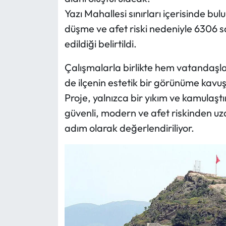
Yazı Mahallesi sınırları içerisinde bul
Mecitözü Haberleri
düşme ve afet riski nedeniyle 6306 s
edildiği belirtildi.
Oğuzlar Haberleri
Çalışmalarla birlikte hem vatandaşl
Ortaköy Haberleri
de ilçenin estetik bir görünüme kavu
Proje, yalnızca bir yıkım ve kamulaş
Osmancık Haberleri
güvenli, modern ve afet riskinden uza
Otomotiv
adım olarak değerlendiriliyor.
Resmi İlan
Resmi Reklam
Sağlık