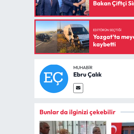
Bakan Çiftçi Si
EDITÖRÜN SEÇTIĞI
Yozgat’ta meydana gelen
kaybetti
MUHABIR
Ebru Çalık
Bunlar da ilginizi çekebilir