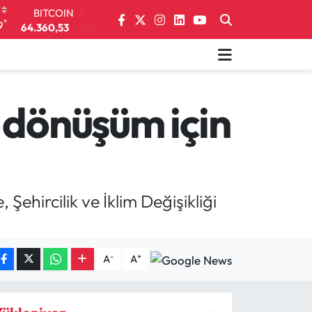
64.360,53
-0.76
DOLAR
°
9
47,7069
0.17
EURO
55,0265
0.01
STERLİN
64,1897
0.02
 dönüşüm için
GRAM ALTIN
6574.81
1.44
BİST100
13.887
64
Şehircilik ve İklim Değişikliği
-
+
A
A