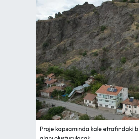
Eğitim
Ekonomi
Güncel
İskilip Haberleri
Kargı Haberleri
Kimdir?
Kültür Sanat
Laçin Haberleri
Proje kapsamında kale etrafındaki b
alanı oluşturulacak.
Magazin