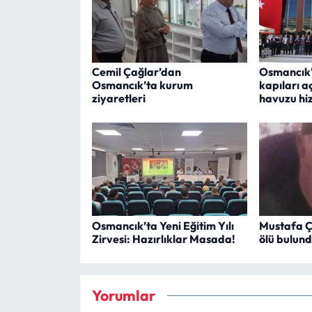
Cemil Çağlar’dan
Osmancık't
Osmancık’ta kurum
kapıları a
ziyaretleri
havuzu hi
Osmancık’ta Yeni Eğitim Yılı
Mustafa Ç
Zirvesi: Hazırlıklar Masada!
ölü bulun
Yorumlar