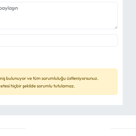
miş bulunuyor ve tüm sorumluluğu üstleniyorsunuz.
esi hiçbir şekilde sorumlu tutulamaz.