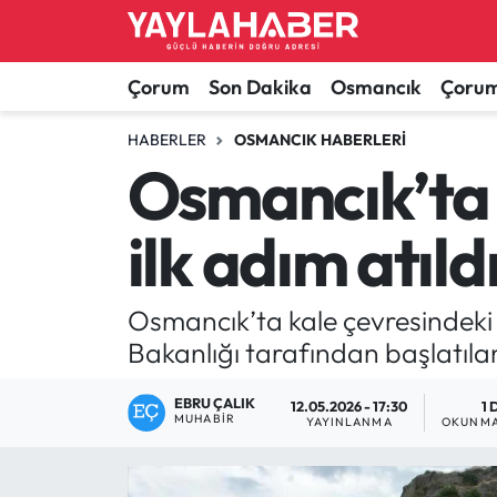
Alaca Haberleri
Çorum Nöbetçi Eczaneler
Çorum
Son Dakika
Osmancık
Çorum
Bayat Haberleri
Çorum Hava Durumu
HABERLER
OSMANCIK HABERLERI
Osmancık’ta 
Bilgi - Keşfet Haberleri
Çorum Namaz Vakitleri
ilk adım atıld
Bilim ve Teknoloji
Çorum Trafik Yoğunluk Haritası
Boğazkale Haberleri
TFF 1.Lig Puan Durumu ve Fikstür
Osmancık’ta kale çevresindeki ri
Bakanlığı tarafından başlatıla
Çorum Haberleri
Tüm Manşetler
EBRU ÇALIK
12.05.2026 - 17:30
1 
MUHABIR
Çorum Son Dakika Haberleri
Son Dakika Haberleri
YAYINLANMA
OKUNMA
Dodurga Haberleri
Haber Arşivi