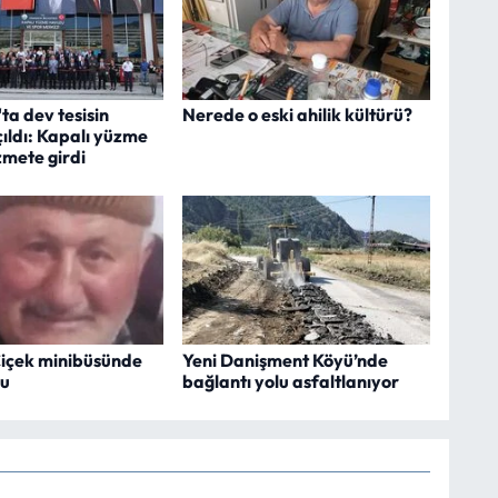
a dev tesisin
Nerede o eski ahilik kültürü?
çıldı: Kapalı yüzme
zmete girdi
içek minibüsünde
Yeni Danişment Köyü’nde
du
bağlantı yolu asfaltlanıyor