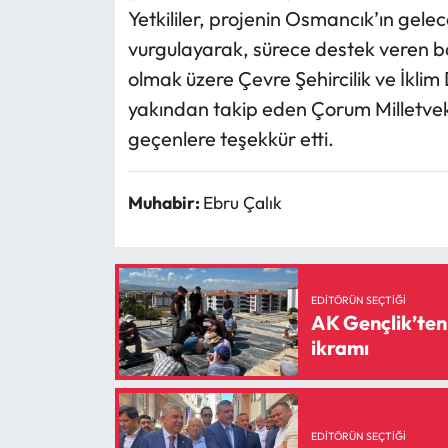
Yetkililer, projenin Osmancık’ın gel
vurgulayarak, sürece destek veren
olmak üzere Çevre Şehircilik ve İklim
yakından takip eden Çorum Milletve
geçenlere teşekkür etti.
Muhabir:
Ebru Çalık
EDITÖRÜN SEÇTIĞI
AK Gençlik’ten 
ikramı
EDITÖRÜN SEÇTIĞI