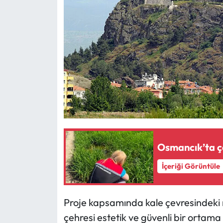
Siyaset
Spor
Sungurlu Haberleri
Turizm
Uğurludağ Haberleri
Yaşam
Osmancık’ta çel
Yayla Haber
İçeriği Görüntüle
Yemek Tarifleri
Proje kapsamında kale çevresindeki ri
Yerel Haberler
çehresi estetik ve güvenli bir ortama