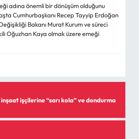
eceği adına önemli bir dönüşüm olduğunu
 başta Cumhurbaşkanı Recep Tayyip Erdoğan
 Değişikliği Bakanı Murat Kurum ve süreci
kili Oğuzhan Kaya olmak üzere emeği
inşaat işçilerine “sarı kola” ve dondurma