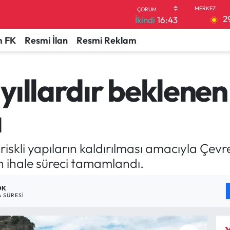
2
İkindi
16:43
 FK
Resmi İlan
Resmi Reklam
yıllardır beklenen
ı
skli yapıların kaldırılması amacıyla Çevre, 
n ihale süreci tamamlandı.
DK
 SÜRESI