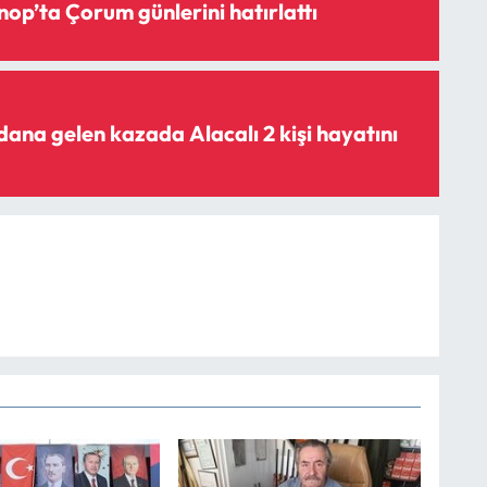
nop’ta Çorum günlerini hatırlattı
 kazada Alacalı 2 kişi hayatını