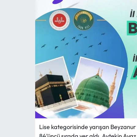
Eğitim
Ekonomi
Güncel
İskilip Haberleri
Kargı Haberleri
Kimdir?
Kültür Sanat
Laçin Haberleri
Lise kategorisinde yarışan Beyzanur Ye
84’üncü sırada yer aldı. Aytekin Ayaz 
Magazin