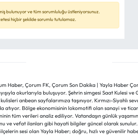
miş bulunuyor ve tüm sorumluluğu üstleniyorsunuz.
esi hiçbir şekilde sorumlu tutulamaz.
m Haber, Çorum FK, Çorum Son Dakika | Yayla Haber Çorum
layışıyla okurlarıyla buluşuyor. Şehrin simgesi Saat Kulesi 
et kulisleri anbean sayfalarımıza taşınıyor. Kırmızı-Siyahlı s
a atıyor. Bölge ekonomisinin lokomotifi olan sanayi ve ticare
nin tüm verileri analiz ediliyor. Vatandaşın günlük yaşamını
 ve vefat ilanları gibi hayati bilgiler güncel olarak sunulu
çelerin sesi olan Yayla Haber; doğru, hızlı ve güvenilir haber