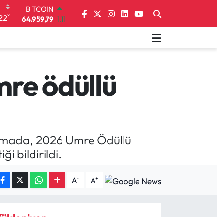
BITCOIN
°
22
64.959,79
1.11
DOLAR
47,7436
0.18
EURO
55,2510
0.32
STERLİN
re ödüllü
64,4811
0.38
GRAM ALTIN
6660.55
0.03
BİST100
13.779
-14
lamada, 2026 Umre Ödüllü
i bildirildi.
-
+
A
A