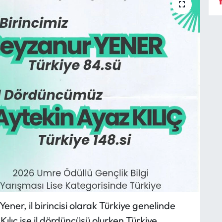
Y
ner, il birincisi olarak Türkiye genelinde
Kılıç ise il dördüncüsü olurken Türkiye