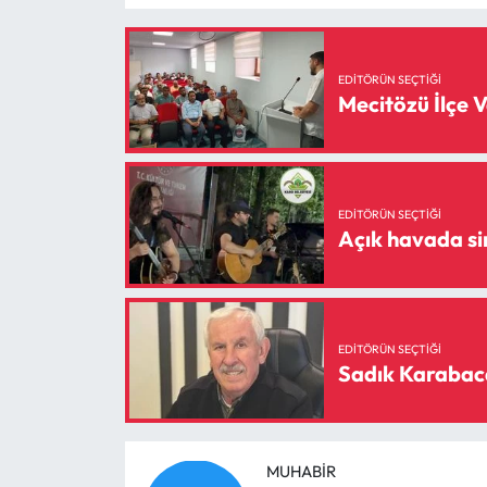
Siyaset
Spor
EDITÖRÜN SEÇTIĞI
Mecitözü İlçe 
Sungurlu Haberleri
Turizm
EDITÖRÜN SEÇTIĞI
Uğurludağ Haberleri
Yaşam
Yayla Haber
EDITÖRÜN SEÇTIĞI
Sadık Karabaca
Yemek Tarifleri
Yerel Haberler
MUHABIR