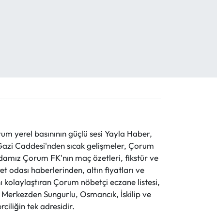
 yerel basınının güçlü sesi Yayla Haber,
ve Gazi Caddesi'nden sıcak gelişmeler, Çorum
evdamız Çorum FK'nın maç özetleri, fikstür ve
t odası haberlerinden, altın fiyatları ve
 kolaylaştıran Çorum nöbetçi eczane listesi,
r. Merkezden Sungurlu, Osmancık, İskilip ve
ciliğin tek adresidir.