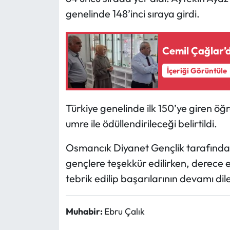
genelinde 148’inci sıraya girdi.
Mecitözü Haberleri
Cemil Çağlar’
Oğuzlar Haberleri
İçeriği Görüntüle
Ortaköy Haberleri
Osmancık Haberleri
Türkiye genelinde ilk 150’ye giren öğr
umre ile ödüllendirileceği belirtildi.
Otomotiv
Osmancık Diyanet Gençlik tarafında
Resmi İlan
gençlere teşekkür edilirken, derece
tebrik edilip başarılarının devamı dil
Resmi Reklam
Sağlık
Muhabir:
Ebru Çalık