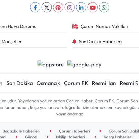
rum Hava Durumu
Çorum Namaz Vakitleri
 Manşetler
Son Dakika Haberleri
m
Son Dakika
Osmancık
Çorum FK
Resmi İlan
Resmi 
sorumludur. Yayınlanan yorumlardan Çorum Haber, Çorum FK, Çorum Son D
 yayınlanan haber, köşe yazıları ve fotoğraflar izin alınmaksızın kaynak gös
yayınlanamaz
Boğazkale Haberleri
Çorum Haberleri
Çorum Son Dakik
omi
Güncel
İskilip Haberleri
Kargı Haberleri