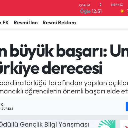
Öğle
12:51
 FK
Resmi İlan
Resmi Reklam
 büyük başarı: Um
rkiye derecesi
oordinatörlüğü tarafından yapılan açık
ncıklı öğrencilerin önemli başarı elde ettiğ
DK
 SÜRESI