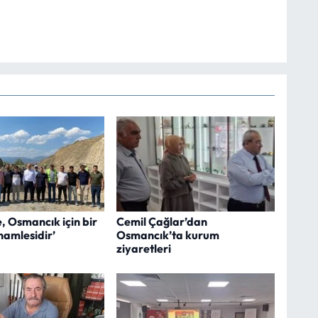
, Osmancık için bir
Cemil Çağlar’dan
hamlesidir’
Osmancık’ta kurum
ziyaretleri