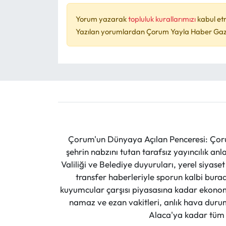
Yorum yazarak
topluluk kurallarımızı
kabul et
Yazılan yorumlardan Çorum Yayla Haber Gazet
Çorum'un Dünyaya Açılan Penceresi: Çoru
şehrin nabzını tutan tarafsız yayıncılık an
Valiliği ve Belediye duyuruları, yerel siyas
transfer haberleriyle sporun kalbi burad
kuyumcular çarşısı piyasasına kadar ekonomi
namaz ve ezan vakitleri, anlık hava durumu
Alaca'ya kadar tüm il