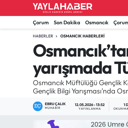
Alaca Haberleri
Çorum Nöbetçi Eczaneler
Çorum
Son Dakika
Osmancık
Çorum
Bayat Haberleri
Çorum Hava Durumu
HABERLER
OSMANCIK HABERLERI
Osmancık’tan
Bilgi - Keşfet Haberleri
Çorum Namaz Vakitleri
yarışmada Tü
Bilim ve Teknoloji
Çorum Trafik Yoğunluk Haritası
Boğazkale Haberleri
TFF 1.Lig Puan Durumu ve Fikstür
Osmancık Müftülüğü Gençlik K
Gençlik Bilgi Yarışması’nda Osma
Çorum Haberleri
Tüm Manşetler
EBRU ÇALIK
12.05.2026 - 13:52
1 
MUHABIR
Çorum Son Dakika Haberleri
Son Dakika Haberleri
YAYINLANMA
OKUNMA
Dodurga Haberleri
Haber Arşivi