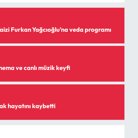
Vaizi Furkan Yağcıoğlu’na veda programı
Açık havada sinema ve canlı müzik keyfi
k hayatını kaybetti