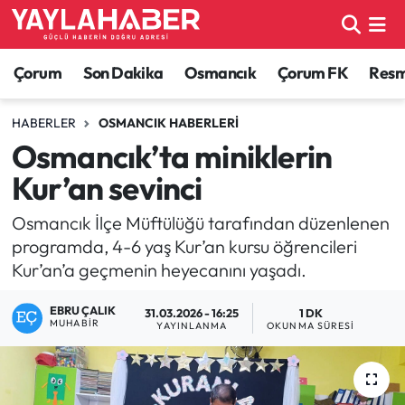
Alaca Haberleri
Çorum Nöbetçi Eczaneler
Çorum
Son Dakika
Osmancık
Çorum FK
Resmi
Bayat Haberleri
Çorum Hava Durumu
HABERLER
OSMANCIK HABERLERI
Osmancık’ta miniklerin
Bilgi - Keşfet Haberleri
Çorum Namaz Vakitleri
Kur’an sevinci
Bilim ve Teknoloji
Çorum Trafik Yoğunluk Haritası
Osmancık İlçe Müftülüğü tarafından düzenlenen
programda, 4-6 yaş Kur’an kursu öğrencileri
Boğazkale Haberleri
TFF 1.Lig Puan Durumu ve Fikstür
Kur’an’a geçmenin heyecanını yaşadı.
Çorum Haberleri
Tüm Manşetler
EBRU ÇALIK
31.03.2026 - 16:25
1 DK
MUHABIR
YAYINLANMA
OKUNMA SÜRESI
Çorum Son Dakika Haberleri
Son Dakika Haberleri
Dodurga Haberleri
Haber Arşivi