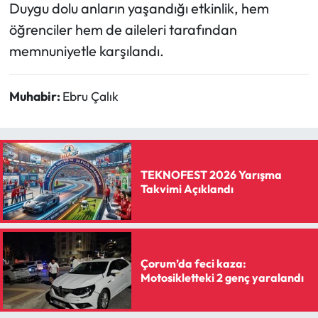
Duygu dolu anların yaşandığı etkinlik, hem
öğrenciler hem de aileleri tarafından
memnuniyetle karşılandı.
Muhabir:
Ebru Çalık
TEKNOFEST 2026 Yarışma
Takvimi Açıklandı
Çorum’da feci kaza:
Motosikletteki 2 genç yaralandı