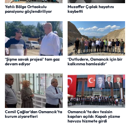
Yatılı Bölge Ortaokulu
Muzaffer Çıplak hayatını
pansiyonu güçlendiriliyor
kaybetti
‘Şişme savak projesi’ tam gaz
‘Dutludere, Osmancık için bir
devam ediyor
kalkınma hamlesidir’
Cemil Çağlar’dan Osmancık’ta
Osmancık'ta dev tesisin
kurum ziyaretleri
kapıları açıldı: Kapalı yüzme
havuzu hizmete girdi