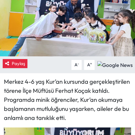
Eğitim
Ekonomi
Güncel
İskilip Haberleri
Paylaş
-
+
A
A
Kargı Haberleri
Merkez 4-6 yaş Kur’an kursunda gerçekleştirilen
Kimdir?
törene İlçe Müftüsü Ferhat Koçak katıldı.
Programda minik öğrenciler, Kur’an okumaya
Kültür Sanat
başlamanın mutluluğunu yaşarken, aileler de bu
anlamlı ana tanıklık etti.
Laçin Haberleri
Magazin