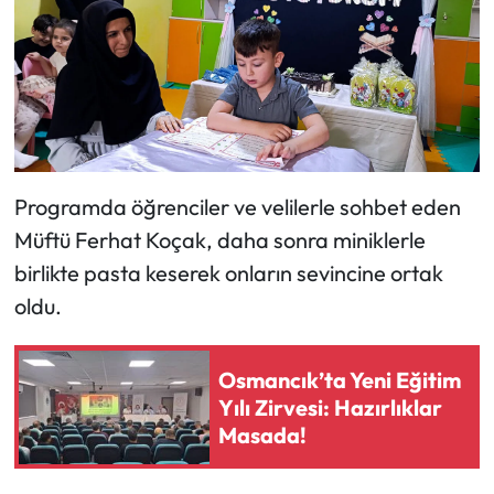
Siyaset
Spor
Sungurlu Haberleri
Turizm
Programda öğrenciler ve velilerle sohbet eden
Uğurludağ Haberleri
Müftü Ferhat Koçak, daha sonra miniklerle
birlikte pasta keserek onların sevincine ortak
Yaşam
oldu.
Yayla Haber
Osmancık’ta Yeni Eğitim
Yemek Tarifleri
Yılı Zirvesi: Hazırlıklar
Masada!
Yerel Haberler