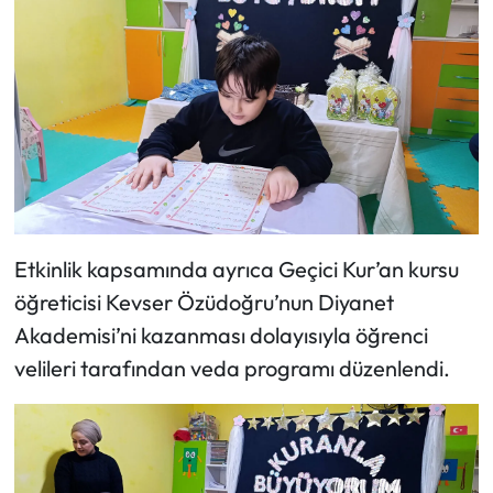
Mecitözü Haberleri
Oğuzlar Haberleri
Ortaköy Haberleri
Osmancık Haberleri
Etkinlik kapsamında ayrıca Geçici Kur’an kursu
Otomotiv
öğreticisi Kevser Özüdoğru’nun Diyanet
Resmi İlan
Akademisi’ni kazanması dolayısıyla öğrenci
velileri tarafından veda programı düzenlendi.
Resmi Reklam
Sağlık