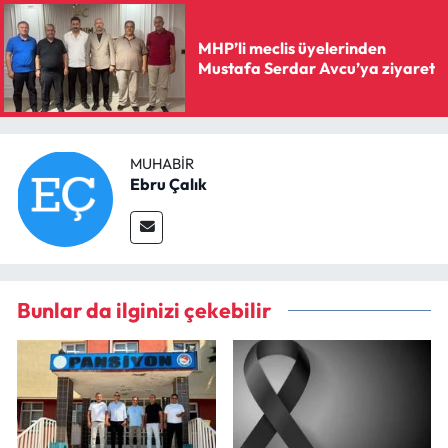
MHP’li meclis üyelerinden
Mustafa Serdar Avcu’ya ziyaret
MUHABIR
Ebru Çalık
Bunlar da ilginizi çekebilir