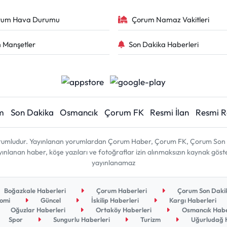
rum Hava Durumu
Çorum Namaz Vakitleri
 Manşetler
Son Dakika Haberleri
m
Son Dakika
Osmancık
Çorum FK
Resmi İlan
Resmi 
sorumludur. Yayınlanan yorumlardan Çorum Haber, Çorum FK, Çorum Son D
 yayınlanan haber, köşe yazıları ve fotoğraflar izin alınmaksızın kaynak gös
yayınlanamaz
Boğazkale Haberleri
Çorum Haberleri
Çorum Son Dakik
omi
Güncel
İskilip Haberleri
Kargı Haberleri
Oğuzlar Haberleri
Ortaköy Haberleri
Osmancık Habe
Spor
Sungurlu Haberleri
Turizm
Uğurludağ H