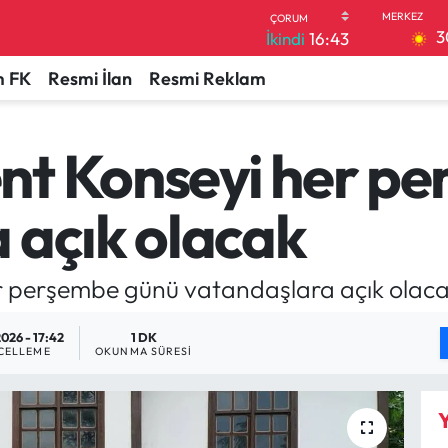
3
İkindi
16:43
 FK
Resmi İlan
Resmi Reklam
nt Konseyi her p
 açık olacak
r perşembe günü vatandaşlara açık olaca
026 - 17:42
1 DK
CELLEME
OKUNMA SÜRESI
Y