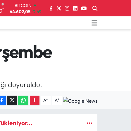
64.602,05
0.69
°
0
DOLAR
47,5986
0.06
EURO
55,0700
0.1
STERLİN
64,2438
0.21
erşembe
GRAM ALTIN
6513.94
0.32
BİST100
13.768
48
ğı duyuruldu.
-
+
A
A
ükleniyor...