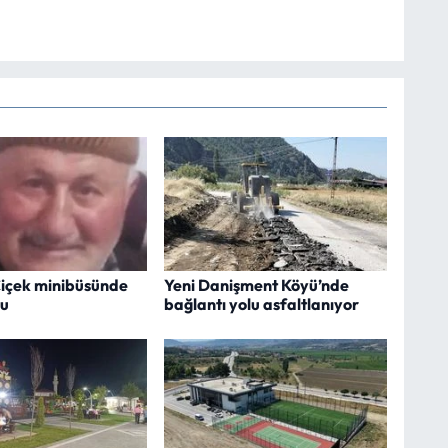
içek minibüsünde
Yeni Danişment Köyü’nde
du
bağlantı yolu asfaltlanıyor