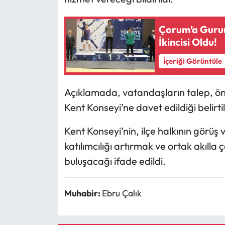
Mecitözü Haberleri
Çorum’a Gurur
İkincisi Oldu!
Oğuzlar Haberleri
İçeriği Görüntüle
Ortaköy Haberleri
Açıklamada, vatandaşların talep, ön
Osmancık Haberleri
Kent Konseyi’ne davet edildiği belirtil
Otomotiv
Kent Konseyi’nin, ilçe halkının görüş 
katılımcılığı artırmak ve ortak akıl
Resmi İlan
buluşacağı ifade edildi.
Resmi Reklam
Muhabir:
Ebru Çalık
Sağlık