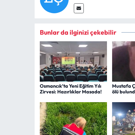
Bunlar da ilginizi çekebilir
Osmancık’ta Yeni Eğitim Yılı
Mustafa Ç
Zirvesi: Hazırlıklar Masada!
ölü bulun