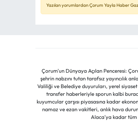
Yazılan yorumlardan Çorum Yayla Haber Gazet
Çorum'un Dünyaya Açılan Penceresi: Çoru
şehrin nabzını tutan tarafsız yayıncılık an
Valiliği ve Belediye duyuruları, yerel siyas
transfer haberleriyle sporun kalbi burad
kuyumcular çarşısı piyasasına kadar ekonomi
namaz ve ezan vakitleri, anlık hava durumu
Alaca'ya kadar tüm il