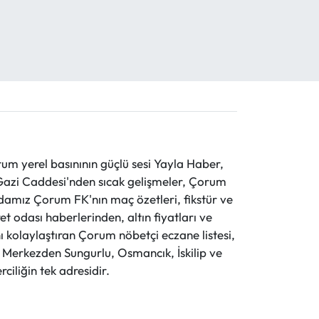
 yerel basınının güçlü sesi Yayla Haber,
ve Gazi Caddesi'nden sıcak gelişmeler, Çorum
evdamız Çorum FK'nın maç özetleri, fikstür ve
t odası haberlerinden, altın fiyatları ve
 kolaylaştıran Çorum nöbetçi eczane listesi,
r. Merkezden Sungurlu, Osmancık, İskilip ve
ciliğin tek adresidir.