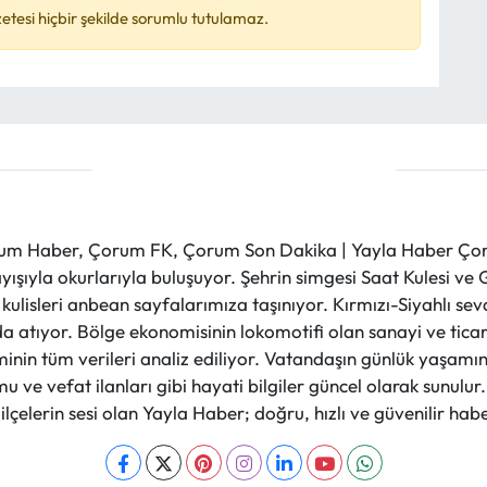
esi hiçbir şekilde sorumlu tutulamaz.
m Haber, Çorum FK, Çorum Son Dakika | Yayla Haber Çorum
layışıyla okurlarıyla buluşuyor. Şehrin simgesi Saat Kulesi 
et kulisleri anbean sayfalarımıza taşınıyor. Kırmızı-Siyahlı s
a atıyor. Bölge ekonomisinin lokomotifi olan sanayi ve ticare
nin tüm verileri analiz ediliyor. Vatandaşın günlük yaşamını
 ve vefat ilanları gibi hayati bilgiler güncel olarak sunulu
çelerin sesi olan Yayla Haber; doğru, hızlı ve güvenilir haber