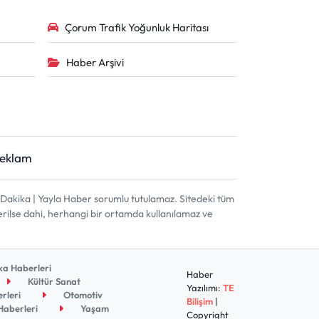
Çorum Trafik Yoğunluk Haritası
Haber Arşivi
Reklam
akika | Yayla Haber sorumlu tutulamaz. Sitedeki tüm
terilse dahi, herhangi bir ortamda kullanılamaz ve
a Haberleri
Haber
Kültür Sanat
Yazılımı:
TE
rleri
Otomotiv
Bilişim
|
aberleri
Yaşam
Copyright