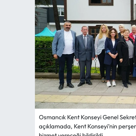
Eğitim
Ekonomi
Güncel
İskilip Haberleri
Kargı Haberleri
Kimdir?
Kültür Sanat
Osmancık Kent Konseyi Genel Sekrete
Laçin Haberleri
açıklamada, Kent Konseyi’nin perşem
hizmet vereceği bildirildi.
Magazin