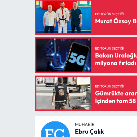
Siyaset
EDITÖRÜN SEÇTIĞI
Spor
Murat Özsoy B
Sungurlu Haberleri
Turizm
EDITÖRÜN SEÇTIĞI
Bakan Uraloğlu
milyona fırladı
Uğurludağ Haberleri
Yaşam
EDITÖRÜN SEÇTIĞI
Gümrükte aram
Yayla Haber
İçinden tam 58 
Yemek Tarifleri
MUHABIR
Yerel Haberler
Ebru Çalık