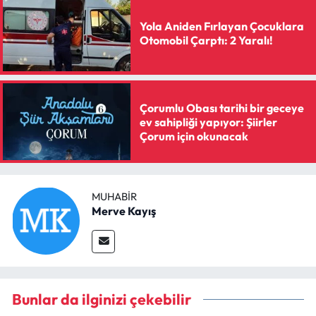
Yola Aniden Fırlayan Çocuklara
Otomobil Çarptı: 2 Yaralı!
Çorumlu Obası tarihi bir geceye
ev sahipliği yapıyor: Şiirler
Çorum için okunacak
MUHABIR
Merve Kayış
Bunlar da ilginizi çekebilir