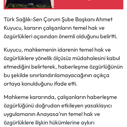
Siyaset
Spor
Türk Sağlık-Sen Çorum Şube Başkanı Ahmet
Kuyucu, kararın çalışanların temel hak ve
Sungurlu Haberleri
özgürlükleri açısından önemli olduğunu belirtti.
Turizm
Kuyucu, mahkemenin idarenin temel hak ve
özgürlüklere yönelik ölçüsüz müdahalesini kabul
Uğurludağ Haberleri
etmediğini belirterek, haberleşme özgürlüğünün
Yaşam
bu şekilde sınırlandırılamayacağının açıkça
ortaya konulduğunu ifade etti.
Yayla Haber
Mahkeme kararında, çalışanların haberleşme
Yemek Tarifleri
özgürlüğünü doğrudan etkileyen yasaklayıcı
uygulamanın Anayasa’nın temel hak ve
Yerel Haberler
özgürlüklere ilişkin hükümlerine aykırı