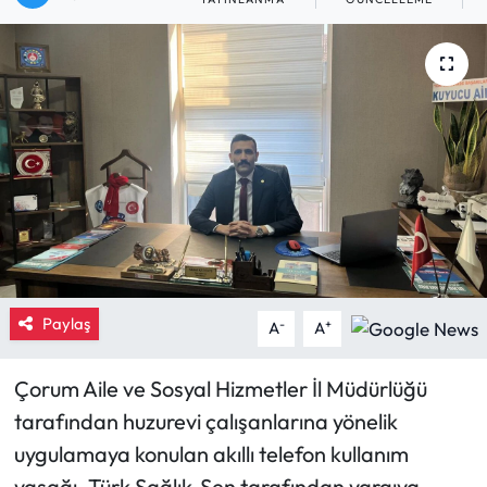
Eğitim
Ekonomi
Güncel
İskilip Haberleri
Kargı Haberleri
Kimdir?
Paylaş
-
+
A
A
Kültür Sanat
Çorum Aile ve Sosyal Hizmetler İl Müdürlüğü
tarafından huzurevi çalışanlarına yönelik
Laçin Haberleri
uygulamaya konulan akıllı telefon kullanım
Magazin
yasağı, Türk Sağlık-Sen tarafından yargıya