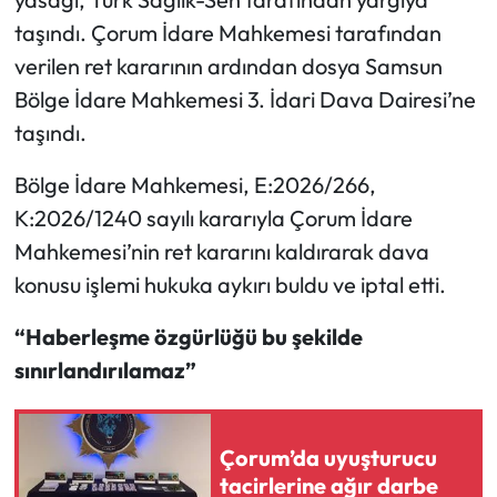
taşındı. Çorum İdare Mahkemesi tarafından
Mecitözü Haberleri
verilen ret kararının ardından dosya Samsun
Bölge İdare Mahkemesi 3. İdari Dava Dairesi’ne
Oğuzlar Haberleri
taşındı.
Ortaköy Haberleri
Bölge İdare Mahkemesi, E:2026/266,
K:2026/1240 sayılı kararıyla Çorum İdare
Osmancık Haberleri
Mahkemesi’nin ret kararını kaldırarak dava
Otomotiv
konusu işlemi hukuka aykırı buldu ve iptal etti.
Resmi İlan
“Haberleşme özgürlüğü bu şekilde
sınırlandırılamaz”
Resmi Reklam
Sağlık
Çorum’da uyuşturucu
tacirlerine ağır darbe