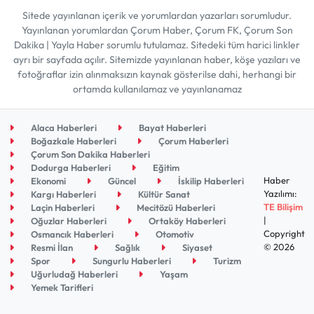
Sitede yayınlanan içerik ve yorumlardan yazarları sorumludur.
Yayınlanan yorumlardan Çorum Haber, Çorum FK, Çorum Son
Dakika | Yayla Haber sorumlu tutulamaz. Sitedeki tüm harici linkler
ayrı bir sayfada açılır. Sitemizde yayınlanan haber, köşe yazıları ve
fotoğraflar izin alınmaksızın kaynak gösterilse dahi, herhangi bir
ortamda kullanılamaz ve yayınlanamaz
Alaca Haberleri
Bayat Haberleri
Boğazkale Haberleri
Çorum Haberleri
Çorum Son Dakika Haberleri
Dodurga Haberleri
Eğitim
Haber
Ekonomi
Güncel
İskilip Haberleri
Yazılımı:
Kargı Haberleri
Kültür Sanat
TE Bilişim
Laçin Haberleri
Mecitözü Haberleri
|
Oğuzlar Haberleri
Ortaköy Haberleri
Copyright
Osmancık Haberleri
Otomotiv
© 2026
Resmi İlan
Sağlık
Siyaset
Spor
Sungurlu Haberleri
Turizm
Uğurludağ Haberleri
Yaşam
Yemek Tarifleri