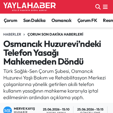
Alaca Haberleri
Çorum Nöbetçi Eczaneler
Çorum
Son Dakika
Osmancık
Çorum FK
Resmi
Bayat Haberleri
Çorum Hava Durumu
HABERLER
ÇORUM SON DAKIKA HABERLERI
Osmancık Huzurevi’ndeki
Bilgi - Keşfet Haberleri
Çorum Namaz Vakitleri
Telefon Yasağı
Bilim ve Teknoloji
Çorum Trafik Yoğunluk Haritası
Mahkemeden Döndü
Boğazkale Haberleri
TFF 1.Lig Puan Durumu ve Fikstür
Türk Sağlık-Sen Çorum Şubesi, Osmancık
Huzurevi Yaşlı Bakım ve Rehabilitasyon Merkezi
Çorum Haberleri
Tüm Manşetler
çalışanlarına yönelik getirilen akıllı telefon
kullanım yasağının mahkeme kararıyla iptal
Çorum Son Dakika Haberleri
Son Dakika Haberleri
edilmesinin ardından açıklama yaptı.
Dodurga Haberleri
Haber Arşivi
MERVE KAYIŞ
25.06.2026 - 15:10
25.06.2026 - 15:15
MUHABIR
YAYINLANMA
GÜNCELLEME