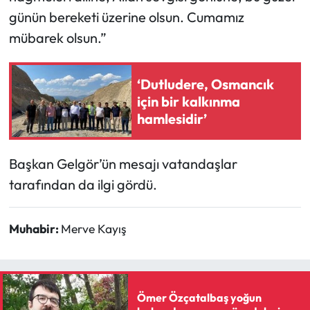
günün bereketi üzerine olsun. Cumamız
Mecitözü Haberleri
mübarek olsun.”
Oğuzlar Haberleri
‘Dutludere, Osmancık
için bir kalkınma
Ortaköy Haberleri
hamlesidir’
Osmancık Haberleri
Başkan Gelgör’ün mesajı vatandaşlar
Otomotiv
tarafından da ilgi gördü.
Resmi İlan
Muhabir:
Merve Kayış
Resmi Reklam
Sağlık
Ömer Özçatalbaş yoğun