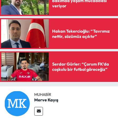
bakımda yaşam mücadelesi
Siyaset
veriyor
Spor
Sungurlu Haberleri
Hakan Tekercioğlu: “Tavrımız
nettir, sözümüz açıktır”
Turizm
Uğurludağ Haberleri
Serdar Gürler: “Çorum FK’da
Yaşam
coşkulu bir futbol göreceğiz”
Yayla Haber
MUHABIR
Yemek Tarifleri
Merve Kayış
Yerel Haberler