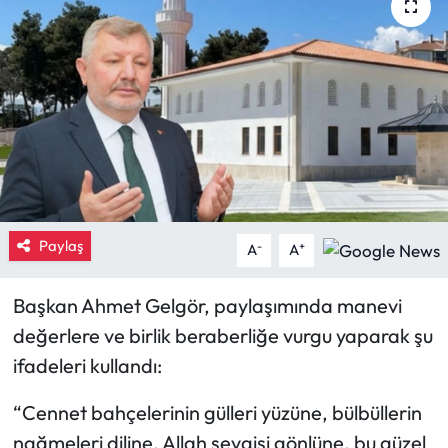
Eğitim
Ekonomi
Güncel
İskilip Haberleri
Kargı Haberleri
Paylaş
-
+
A
A
Kimdir?
Başkan Ahmet Gelgör, paylaşımında manevi
değerlere ve birlik beraberliğe vurgu yaparak şu
Kültür Sanat
ifadeleri kullandı:
Laçin Haberleri
“Cennet bahçelerinin gülleri yüzüne, bülbüllerin
nağmeleri diline, Allah sevgisi gönlüne, bu güzel
Magazin