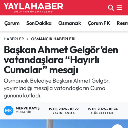
Alaca Haberleri
Çorum Nöbetçi Eczaneler
Çorum
Son Dakika
Osmancık
Çorum FK
Resmi
Bayat Haberleri
Çorum Hava Durumu
HABERLER
OSMANCIK HABERLERI
Başkan Ahmet Gelgör’den
Bilgi - Keşfet Haberleri
Çorum Namaz Vakitleri
vatandaşlara “Hayırlı
Bilim ve Teknoloji
Çorum Trafik Yoğunluk Haritası
Cumalar” mesajı
Boğazkale Haberleri
TFF 1.Lig Puan Durumu ve Fikstür
Osmancık Belediye Başkanı Ahmet Gelgör,
yayımladığı mesajla vatandaşların Cuma
Çorum Haberleri
Tüm Manşetler
gününü kutladı.
MERVE KAYIŞ
Çorum Son Dakika Haberleri
Son Dakika Haberleri
15.05.2026 - 10:22
15.05.2026 - 10:24
MUHABIR
YAYINLANMA
GÜNCELLEME
Dodurga Haberleri
Haber Arşivi