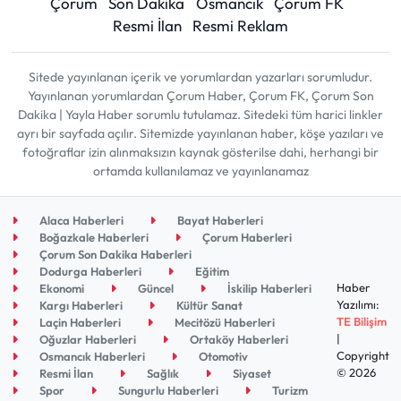
Çorum
Son Dakika
Osmancık
Çorum FK
Resmi İlan
Resmi Reklam
Sitede yayınlanan içerik ve yorumlardan yazarları sorumludur.
Yayınlanan yorumlardan Çorum Haber, Çorum FK, Çorum Son
Dakika | Yayla Haber sorumlu tutulamaz. Sitedeki tüm harici linkler
ayrı bir sayfada açılır. Sitemizde yayınlanan haber, köşe yazıları ve
fotoğraflar izin alınmaksızın kaynak gösterilse dahi, herhangi bir
ortamda kullanılamaz ve yayınlanamaz
Alaca Haberleri
Bayat Haberleri
Boğazkale Haberleri
Çorum Haberleri
Çorum Son Dakika Haberleri
Dodurga Haberleri
Eğitim
Haber
Ekonomi
Güncel
İskilip Haberleri
Yazılımı:
Kargı Haberleri
Kültür Sanat
TE Bilişim
Laçin Haberleri
Mecitözü Haberleri
|
Oğuzlar Haberleri
Ortaköy Haberleri
Copyright
Osmancık Haberleri
Otomotiv
© 2026
Resmi İlan
Sağlık
Siyaset
Spor
Sungurlu Haberleri
Turizm