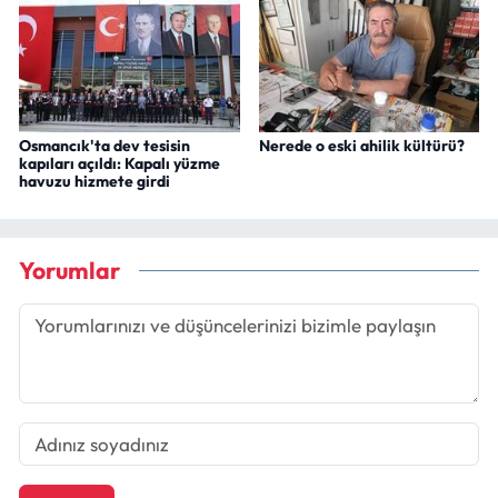
Osmancık'ta dev tesisin
Nerede o eski ahilik kültürü?
kapıları açıldı: Kapalı yüzme
havuzu hizmete girdi
Yorumlar