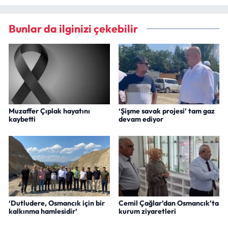
Bunlar da ilginizi çekebilir
Muzaffer Çıplak hayatını
‘Şişme savak projesi’ tam gaz
kaybetti
devam ediyor
‘Dutludere, Osmancık için bir
Cemil Çağlar’dan Osmancık’ta
kalkınma hamlesidir’
kurum ziyaretleri