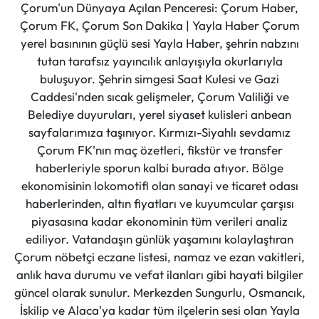
Çorum'un Dünyaya Açılan Penceresi: Çorum Haber,
Çorum FK, Çorum Son Dakika | Yayla Haber Çorum
yerel basınının güçlü sesi Yayla Haber, şehrin nabzını
tutan tarafsız yayıncılık anlayışıyla okurlarıyla
buluşuyor. Şehrin simgesi Saat Kulesi ve Gazi
Caddesi'nden sıcak gelişmeler, Çorum Valiliği ve
Belediye duyuruları, yerel siyaset kulisleri anbean
sayfalarımıza taşınıyor. Kırmızı-Siyahlı sevdamız
Çorum FK'nın maç özetleri, fikstür ve transfer
haberleriyle sporun kalbi burada atıyor. Bölge
ekonomisinin lokomotifi olan sanayi ve ticaret odası
haberlerinden, altın fiyatları ve kuyumcular çarşısı
piyasasına kadar ekonominin tüm verileri analiz
ediliyor. Vatandaşın günlük yaşamını kolaylaştıran
Çorum nöbetçi eczane listesi, namaz ve ezan vakitleri,
anlık hava durumu ve vefat ilanları gibi hayati bilgiler
güncel olarak sunulur. Merkezden Sungurlu, Osmancık,
İskilip ve Alaca'ya kadar tüm ilçelerin sesi olan Yayla