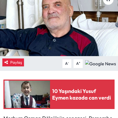
Eğitim
Ekonomi
Güncel
İskilip Haberleri
Paylaş
Kargı Haberleri
-
+
A
A
Kimdir?
Kültür Sanat
10 Yaşındaki Yusuf
Eymen kazada can verdi
Laçin Haberleri
Magazin