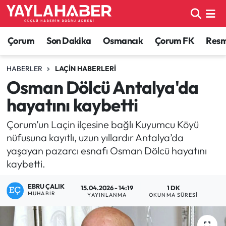
Alaca Haberleri
Çorum Nöbetçi Eczaneler
Çorum
Son Dakika
Osmancık
Çorum FK
Resmi
Bayat Haberleri
Çorum Hava Durumu
HABERLER
LAÇIN HABERLERI
Osman Dölcü Antalya'da
Bilgi - Keşfet Haberleri
Çorum Namaz Vakitleri
hayatını kaybetti
Bilim ve Teknoloji
Çorum Trafik Yoğunluk Haritası
Çorum’un Laçin ilçesine bağlı Kuyumcu Köyü
nüfusuna kayıtlı, uzun yıllardır Antalya’da
Boğazkale Haberleri
TFF 1.Lig Puan Durumu ve Fikstür
yaşayan pazarcı esnafı Osman Dölcü hayatını
kaybetti.
Çorum Haberleri
Tüm Manşetler
EBRU ÇALIK
15.04.2026 - 14:19
1 DK
Çorum Son Dakika Haberleri
Son Dakika Haberleri
MUHABIR
YAYINLANMA
OKUNMA SÜRESI
Dodurga Haberleri
Haber Arşivi