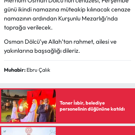
Merhum Osman Dölcü’nün cenazesi, Perşembe
günü ikindi namazına müteakip kılınacak cenaze
Mecitözü Haberleri
namazının ardından Kurşunlu Mezarlığı’nda
toprağa verilecek.
Oğuzlar Haberleri
Osman Dölcü’ye Allah’tan rahmet, ailesi ve
Ortaköy Haberleri
yakınlarına başsağlığı dileriz.
Osmancık Haberleri
Muhabir:
Ebru Çalık
Otomotiv
Resmi İlan
Taner İsbir, belediye
Resmi Reklam
personelinin düğününe katıldı
Sağlık