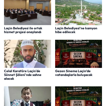
Laçin Belediyesi ile ortak
Laçin Belediyesi’ne kamyon
hizmet projesi onaylandı
hibe edilecek
Celal Karatüre Laçin'de
Gezen Sinema Laçin’de
Sünnet Şöleni'nde sahne
vatandaşlarla buluşacak
alacak