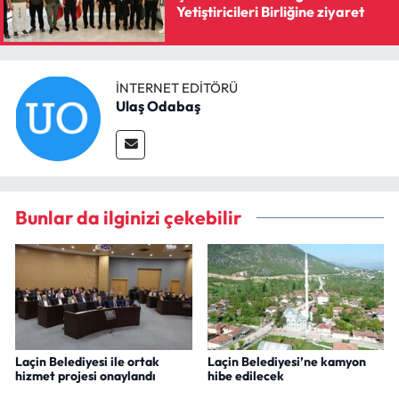
Yetiştiricileri Birliğine ziyaret
İNTERNET EDITÖRÜ
Ulaş Odabaş
Bunlar da ilginizi çekebilir
Laçin Belediyesi ile ortak
Laçin Belediyesi’ne kamyon
hizmet projesi onaylandı
hibe edilecek