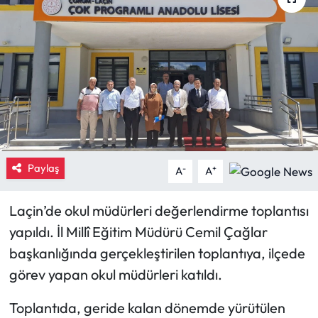
Eğitim
Ekonomi
Güncel
İskilip Haberleri
Paylaş
Kargı Haberleri
-
+
A
A
Kimdir?
Laçin’de okul müdürleri değerlendirme toplantısı
yapıldı. İl Millî Eğitim Müdürü Cemil Çağlar
Kültür Sanat
başkanlığında gerçekleştirilen toplantıya, ilçede
görev yapan okul müdürleri katıldı.
Laçin Haberleri
Toplantıda, geride kalan dönemde yürütülen
Magazin