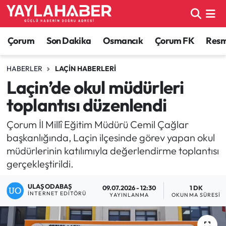
Alaca Haberleri
Çorum Nöbetçi Eczaneler
Çorum
Son Dakika
Osmancık
Çorum FK
Resmi
Bayat Haberleri
Çorum Hava Durumu
HABERLER
LAÇIN HABERLERI
Laçin’de okul müdürleri
Bilgi - Keşfet Haberleri
Çorum Namaz Vakitleri
toplantısı düzenlendi
Bilim ve Teknoloji
Çorum Trafik Yoğunluk Haritası
Çorum İl Millî Eğitim Müdürü Cemil Çağlar
başkanlığında, Laçin ilçesinde görev yapan okul
Boğazkale Haberleri
TFF 1.Lig Puan Durumu ve Fikstür
müdürlerinin katılımıyla değerlendirme toplantısı
gerçekleştirildi.
Çorum Haberleri
Tüm Manşetler
ULAŞ ODABAŞ
09.07.2026 - 12:30
1 DK
Çorum Son Dakika Haberleri
Son Dakika Haberleri
İNTERNET EDITÖRÜ
YAYINLANMA
OKUNMA SÜRESI
Dodurga Haberleri
Haber Arşivi