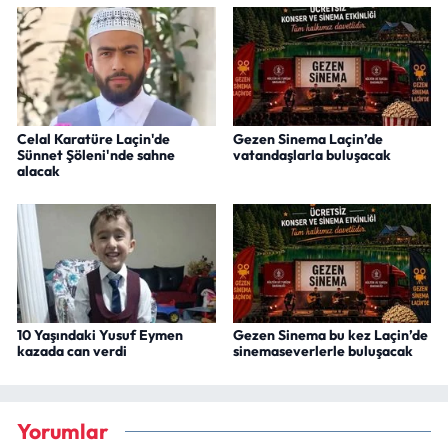
Celal Karatüre Laçin'de
Gezen Sinema Laçin’de
Sünnet Şöleni'nde sahne
vatandaşlarla buluşacak
alacak
10 Yaşındaki Yusuf Eymen
Gezen Sinema bu kez Laçin’de
kazada can verdi
sinemaseverlerle buluşacak
Yorumlar