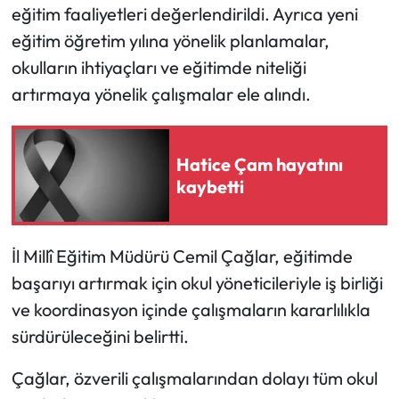
eğitim faaliyetleri değerlendirildi. Ayrıca yeni
eğitim öğretim yılına yönelik planlamalar,
Mecitözü Haberleri
okulların ihtiyaçları ve eğitimde niteliği
Oğuzlar Haberleri
artırmaya yönelik çalışmalar ele alındı.
Ortaköy Haberleri
Hatice Çam hayatını
Osmancık Haberleri
kaybetti
Otomotiv
İl Millî Eğitim Müdürü Cemil Çağlar, eğitimde
Resmi İlan
başarıyı artırmak için okul yöneticileriyle iş birliği
ve koordinasyon içinde çalışmaların kararlılıkla
Resmi Reklam
sürdürüleceğini belirtti.
Sağlık
Çağlar, özverili çalışmalarından dolayı tüm okul