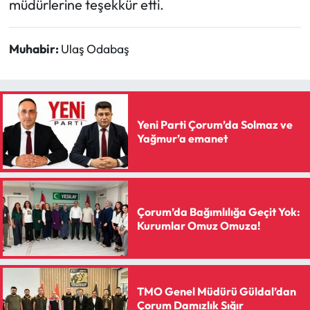
müdürlerine teşekkür etti.
Siyaset
Spor
Muhabir:
Ulaş Odabaş
Sungurlu Haberleri
Turizm
Yeni Parti Çorum’da Solmaz ve
Yağmur’a emanet
Uğurludağ Haberleri
Yaşam
Çorum’da Bağımlılığa Geçit Yok:
Yayla Haber
Kurumlar Omuz Omuza!
Yemek Tarifleri
Yerel Haberler
TMO Genel Müdürü Güldal’dan
Çorum Damızlık Sığır