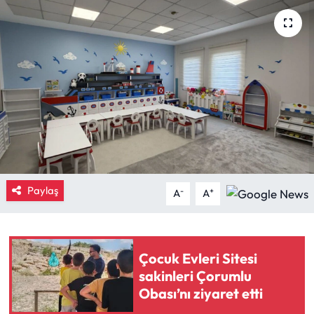
Eğitim
Ekonomi
Güncel
İskilip Haberleri
Kargı Haberleri
Paylaş
-
+
A
A
Kimdir?
Kültür Sanat
Çocuk Evleri Sitesi
sakinleri Çorumlu
Laçin Haberleri
Obası’nı ziyaret etti
Magazin