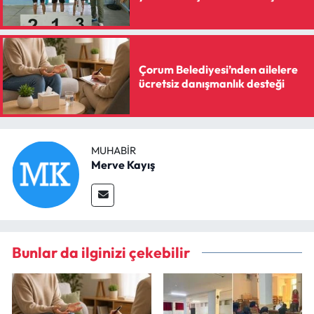
Çorum Belediyesi’nden ailelere
ücretsiz danışmanlık desteği
MUHABIR
Merve Kayış
Bunlar da ilginizi çekebilir