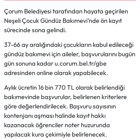
Çorum Belediyesi tarafından hayata geçirilen
Mecitözü Haberleri
Neşeli Çocuk Gündüz Bakımevi’nde ön kayıt
sürecinde sona gelindi.
Oğuzlar Haberleri
37-66 ay aralığındaki çocukların kabul edileceği
Ortaköy Haberleri
gündüz bakımevi için aileler, başvurularını bugün
Osmancık Haberleri
gün sonuna kadar u.corum.bel.tr/gbe
adresinden online olarak yapabilecek.
Otomotiv
Aylık ücretin 16 bin 770 TL olarak belirlendiği
Resmi İlan
bakımevinde başvurular, belirlenen kriterlere
göre değerlendirilecek. Başvuru sayısının
Resmi Reklam
kontenjanı aşması halinde kayıt hakkı
kazanacak öğrenciler noter huzurunda
Sağlık
yapılacak kura çekimiyle belirlenecek.