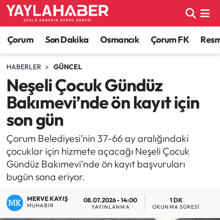
Alaca Haberleri
Çorum Nöbetçi Eczaneler
Çorum
Son Dakika
Osmancık
Çorum FK
Resmi
Bayat Haberleri
Çorum Hava Durumu
HABERLER
GÜNCEL
Neşeli Çocuk Gündüz
Bilgi - Keşfet Haberleri
Çorum Namaz Vakitleri
Bakımevi’nde ön kayıt için
Bilim ve Teknoloji
Çorum Trafik Yoğunluk Haritası
son gün
Boğazkale Haberleri
TFF 1.Lig Puan Durumu ve Fikstür
Çorum Belediyesi’nin 37-66 ay aralığındaki
çocuklar için hizmete açacağı Neşeli Çocuk
Çorum Haberleri
Tüm Manşetler
Gündüz Bakımevi’nde ön kayıt başvuruları
bugün sona eriyor.
Çorum Son Dakika Haberleri
Son Dakika Haberleri
MERVE KAYIŞ
08.07.2026 - 14:00
1 DK
MUHABIR
YAYINLANMA
OKUNMA SÜRESI
Dodurga Haberleri
Haber Arşivi