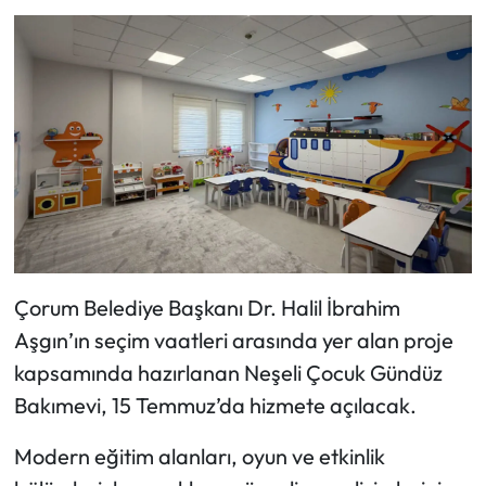
Siyaset
Spor
Sungurlu Haberleri
Turizm
Uğurludağ Haberleri
Yaşam
Çorum Belediye Başkanı Dr. Halil İbrahim
Aşgın’ın seçim vaatleri arasında yer alan proje
Yayla Haber
kapsamında hazırlanan Neşeli Çocuk Gündüz
Yemek Tarifleri
Bakımevi, 15 Temmuz’da hizmete açılacak.
Yerel Haberler
Modern eğitim alanları, oyun ve etkinlik