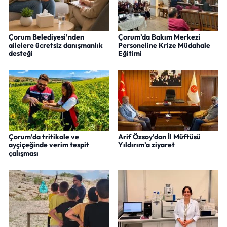
Çorum Belediyesi’nden
Çorum’da Bakım Merkezi
ailelere ücretsiz danışmanlık
Personeline Krize Müdahale
desteği
Eğitimi
Çorum’da tritikale ve
Arif Özsoy’dan İl Müftüsü
ayçiçeğinde verim tespit
Yıldırım’a ziyaret
çalışması