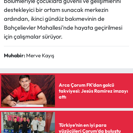
bölümleriyle çocuklara güvenli ve gelişimlerini
destekleyici bir ortam sunacak merkezin
ardından, ikinci gündüz bakımevinin de
Bahçelievler Mahallesi’nde hayata geçirilmesi
için çalışmalar sürüyor.
Muhabir:
Merve Kayış
Arca Çorum FK’dan golcü
takviyesi: Jesús Ramírez imzayı
attı
Türkiye’nin en iyi para
yüzücüleri Çorum’da buluştu