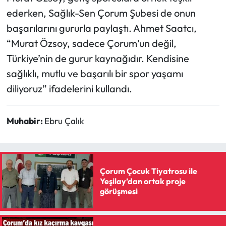
ederken, Sağlık-Sen Çorum Şubesi de onun
başarılarını gururla paylaştı. Ahmet Saatcı,
“Murat Özsoy, sadece Çorum’un değil,
Türkiye’nin de gurur kaynağıdır. Kendisine
sağlıklı, mutlu ve başarılı bir spor yaşamı
diliyoruz” ifadelerini kullandı.
Muhabir:
Ebru Çalık
Çorum Çocuk Tiyatrosu ile
Yeşilay’dan ortak proje
görüşmesi