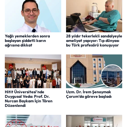
Yağlı yemeklerden sonra
28 yıldır tekerlekli sandalyeyle
başlayan şiddetli karın
ameliyat yapıyor: Tıp dünyası
ağrısına dikkat
bu Türk profesörü konuşuyor
Hitit Üniversitesi’nde
Uzm. Dr. İrem Şenoymak
Duygusal Veda: Prof. Dr.
Çorum’da göreve başladı
Nurcan Baykam İçin Tören
Düzenlendi