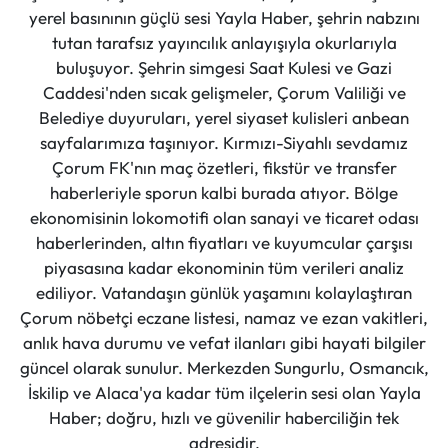
yerel basınının güçlü sesi Yayla Haber, şehrin nabzını
tutan tarafsız yayıncılık anlayışıyla okurlarıyla
buluşuyor. Şehrin simgesi Saat Kulesi ve Gazi
Caddesi'nden sıcak gelişmeler, Çorum Valiliği ve
Belediye duyuruları, yerel siyaset kulisleri anbean
sayfalarımıza taşınıyor. Kırmızı-Siyahlı sevdamız
Çorum FK'nın maç özetleri, fikstür ve transfer
haberleriyle sporun kalbi burada atıyor. Bölge
ekonomisinin lokomotifi olan sanayi ve ticaret odası
haberlerinden, altın fiyatları ve kuyumcular çarşısı
piyasasına kadar ekonominin tüm verileri analiz
ediliyor. Vatandaşın günlük yaşamını kolaylaştıran
Çorum nöbetçi eczane listesi, namaz ve ezan vakitleri,
anlık hava durumu ve vefat ilanları gibi hayati bilgiler
güncel olarak sunulur. Merkezden Sungurlu, Osmancık,
İskilip ve Alaca'ya kadar tüm ilçelerin sesi olan Yayla
Haber; doğru, hızlı ve güvenilir haberciliğin tek
adresidir.