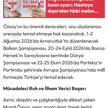
Siyaset
kesin uyarı: Hastaya
dışarıdan tıbbi malzeme
Spor
aldırılamayacak
Özsoy’un bu önemli dereceleri, onu uluslararası
Sungurlu Haberleri
arenada temsil etmeye hak kazandırdı. 1-2
Turizm
Ağustos 2026’da Arnavutluk’ta düzenlenecek
Balkan Şampiyonası, 20-24 Eylül 2026’da Bosna
Uğurludağ Haberleri
Hersek’in Saraybosna kentinde Dünya
Şampiyonası ve 22-25 Ekim 2026’da Portekiz’in
Yaşam
Portimão şehrinde Avrupa Şampiyonası’nda millî
Yayla Haber
formayla Türkiye’yi temsil edecek.
Yemek Tarifleri
Mücadeleci Ruh ve İlham Verici Başarı
Azmi, disiplini ve çalışkanlığıyla dikkat çeken
Yerel Haberler
Murat Özsoy, genç sporculara örnek teşkil