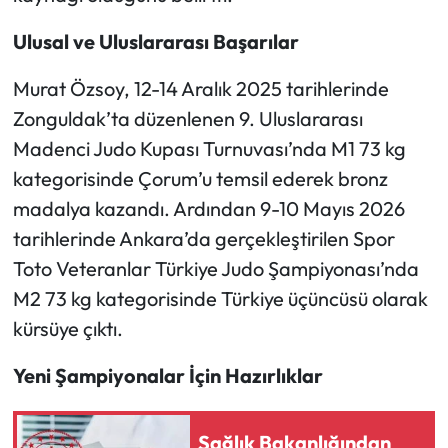
Ulusal ve Uluslararası Başarılar
Mecitözü Haberleri
Murat Özsoy, 12-14 Aralık 2025 tarihlerinde
Oğuzlar Haberleri
Zonguldak’ta düzenlenen 9. Uluslararası
Madenci Judo Kupası Turnuvası’nda M1 73 kg
Ortaköy Haberleri
kategorisinde Çorum’u temsil ederek bronz
Osmancık Haberleri
madalya kazandı. Ardından 9-10 Mayıs 2026
tarihlerinde Ankara’da gerçekleştirilen Spor
Otomotiv
Toto Veteranlar Türkiye Judo Şampiyonası’nda
M2 73 kg kategorisinde Türkiye üçüncüsü olarak
Resmi İlan
kürsüye çıktı.
Resmi Reklam
Yeni Şampiyonalar İçin Hazırlıklar
Sağlık
Sağlık Bakanlığından