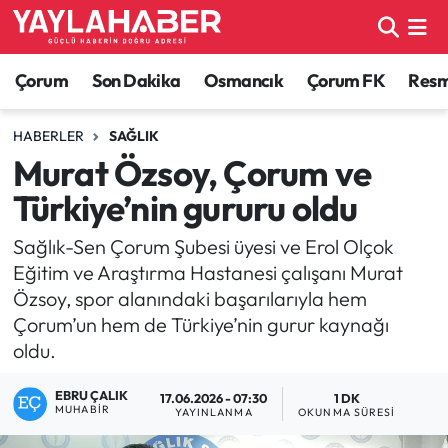
Alaca Haberleri
Çorum Nöbetçi Eczaneler
Çorum
Son Dakika
Osmancık
Çorum FK
Resmi
Bayat Haberleri
Çorum Hava Durumu
HABERLER
SAĞLIK
Murat Özsoy, Çorum ve
Bilgi - Keşfet Haberleri
Çorum Namaz Vakitleri
Türkiye’nin gururu oldu
Bilim ve Teknoloji
Çorum Trafik Yoğunluk Haritası
Sağlık-Sen Çorum Şubesi üyesi ve Erol Olçok
Eğitim ve Araştırma Hastanesi çalışanı Murat
Boğazkale Haberleri
TFF 1.Lig Puan Durumu ve Fikstür
Özsoy, spor alanındaki başarılarıyla hem
Çorum’un hem de Türkiye’nin gurur kaynağı
Çorum Haberleri
Tüm Manşetler
oldu.
Çorum Son Dakika Haberleri
Son Dakika Haberleri
EBRU ÇALIK
17.06.2026 - 07:30
1 DK
MUHABIR
YAYINLANMA
OKUNMA SÜRESI
Dodurga Haberleri
Haber Arşivi