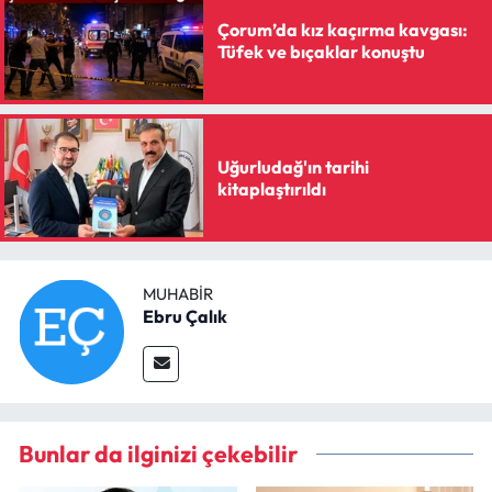
Çorum’da kız kaçırma kavgası:
Tüfek ve bıçaklar konuştu
Uğurludağ'ın tarihi
kitaplaştırıldı
MUHABIR
Ebru Çalık
Bunlar da ilginizi çekebilir