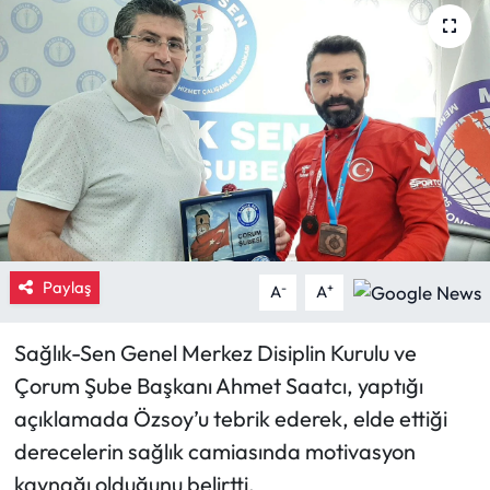
Eğitim
Ekonomi
Güncel
İskilip Haberleri
Kargı Haberleri
Paylaş
-
+
A
A
Kimdir?
Sağlık-Sen Genel Merkez Disiplin Kurulu ve
Kültür Sanat
Çorum Şube Başkanı Ahmet Saatcı, yaptığı
açıklamada Özsoy’u tebrik ederek, elde ettiği
Laçin Haberleri
derecelerin sağlık camiasında motivasyon
kaynağı olduğunu belirtti.
Magazin