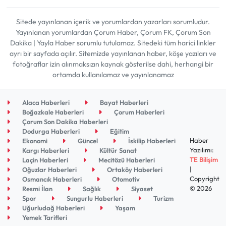
Sitede yayınlanan içerik ve yorumlardan yazarları sorumludur.
Yayınlanan yorumlardan Çorum Haber, Çorum FK, Çorum Son
Dakika | Yayla Haber sorumlu tutulamaz. Sitedeki tüm harici linkler
ayrı bir sayfada açılır. Sitemizde yayınlanan haber, köşe yazıları ve
fotoğraflar izin alınmaksızın kaynak gösterilse dahi, herhangi bir
ortamda kullanılamaz ve yayınlanamaz
Alaca Haberleri
Bayat Haberleri
Boğazkale Haberleri
Çorum Haberleri
Çorum Son Dakika Haberleri
Dodurga Haberleri
Eğitim
Haber
Ekonomi
Güncel
İskilip Haberleri
Yazılımı:
Kargı Haberleri
Kültür Sanat
TE Bilişim
Laçin Haberleri
Mecitözü Haberleri
|
Oğuzlar Haberleri
Ortaköy Haberleri
Copyright
Osmancık Haberleri
Otomotiv
© 2026
Resmi İlan
Sağlık
Siyaset
Spor
Sungurlu Haberleri
Turizm
Uğurludağ Haberleri
Yaşam
Yemek Tarifleri