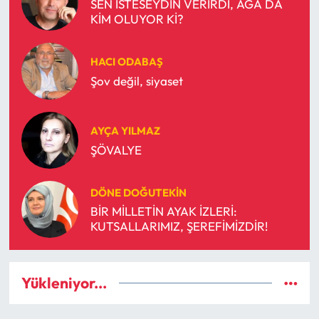
SEN İSTESEYDİN VERİRDİ, AĞA DA
KİM OLUYOR Kİ?
HACI ODABAŞ
Şov değil, siyaset
AYÇA YILMAZ
ŞÖVALYE
DÖNE DOĞUTEKIN
BİR MİLLETİN AYAK İZLERİ:
KUTSALLARIMIZ, ŞEREFİMİZDİR!
Yükleniyor...