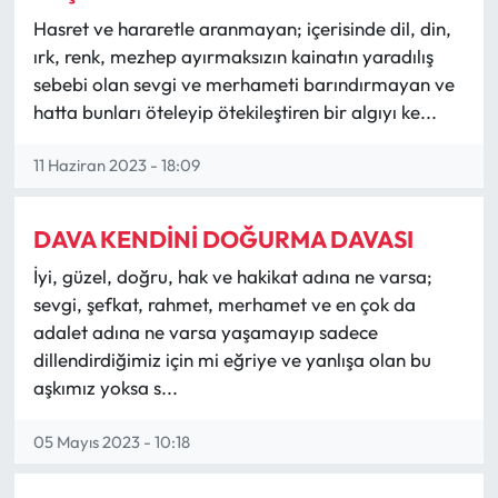
Siyaset
Hasret ve hararetle aranmayan; içerisinde dil, din,
ırk, renk, mezhep ayırmaksızın kainatın yaradılış
Spor
sebebi olan sevgi ve merhameti barındırmayan ve
hatta bunları öteleyip ötekileştiren bir algıyı ke...
Sungurlu Haberleri
11 Haziran 2023 - 18:09
Turizm
Uğurludağ Haberleri
DAVA KENDİNİ DOĞURMA DAVASI
İyi, güzel, doğru, hak ve hakikat adına ne varsa;
Yaşam
sevgi, şefkat, rahmet, merhamet ve en çok da
adalet adına ne varsa yaşamayıp sadece
Yayla Haber
dillendirdiğimiz için mi eğriye ve yanlışa olan bu
aşkımız yoksa s...
Yemek Tarifleri
05 Mayıs 2023 - 10:18
Yerel Haberler