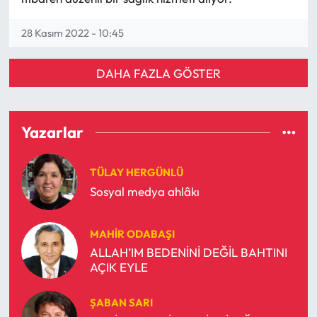
28 Kasım 2022 - 10:45
DAHA FAZLA GÖSTER
Yazarlar
TÜLAY HERGÜNLÜ
Sosyal medya ahlâkı
MAHIR ODABAŞI
ALLAH’IM BEDENİNİ DEĞİL BAHTINI
AÇIK EYLE
ŞABAN SARI