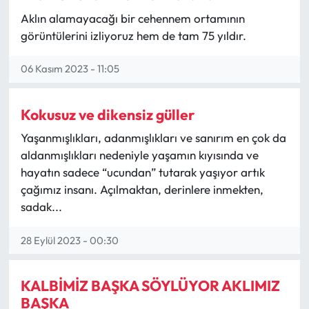
çevirebilirim’ düşüncesi içinde insan üstü bir
Aklın alamayacağı bir cehennem ortamının
gayretle mücadele etmiş ve bu çerçevede
Mecitözü Haberleri
2005 yılında YILIN ÖĞRETMENİ ödülünü
görüntülerini izliyoruz hem de tam 75 yıldır.
almış ve 2007 yılında öğretmenlik mesleğini
bırakmıştır.
Oğuzlar Haberleri
06 Kasım 2023 - 11:05
Ortaköy Haberleri
Kokusuz ve dikensiz güller
Osmancık Haberleri
Yaşanmışlıkları, adanmışlıkları ve sanırım en çok da
aldanmışlıkları nedeniyle yaşamın kıyısında ve
hayatın sadece “ucundan” tutarak yaşıyor artık
Otomotiv
çağımız insanı. Açılmaktan, derinlere inmekten,
sadak...
Resmi İlan
28 Eylül 2023 - 00:30
Resmi Reklam
Sağlık
KALBİMİZ BAŞKA SÖYLÜYOR AKLIMIZ
BAŞKA