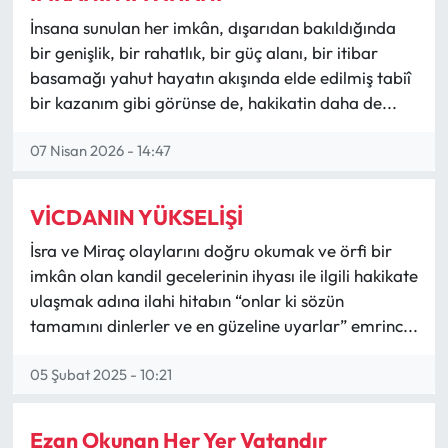
halen Halkla İlişkiler Bölümü öğrencisidir.
İnsana sunulan her imkân, dışarıdan bakıldığında
Eğitim
Pedagoji alanındaki akademik eğitim
bir genişlik, bir rahatlık, bir güç alanı, bir itibar
sürecini devam ettirmekte olup özellikle
basamağı yahut hayatın akışında elde edilmiş tabiî
“İslam Tarihi, İslâm’ın sosyalliği ve insanın en
Ekonomi
önemli kutsal olduğu” konularında dinsel
bir kazanım gibi görünse de, hakikatin daha de...
terminolojinin topluma yansıması yönünde
Güncel
“İnsan İnsana Emanettir” argümanı ile
07 Nisan 2026 - 14:47
yaklaşık on dokuz yıldır araştırma ve
İskilip Haberleri
incelemeler yapmakta, bu konuda eserler
ortaya koymaktadır. 1995-2003 yılları
VİCDANIN YÜKSELİŞİ
arasında Adıyaman İli Kahta İlçesi Damüstü
Kargı Haberleri
İsra ve Miraç olaylarını doğru okumak ve örfi bir
Köyü İlkokulunda sınıf öğretmeni,
imkân olan kandil gecelerinin ihyası ile ilgili hakikate
Adıyaman İli Kahta İlçesi Göçeri İlköğretim
Kimdir?
Okulunda Okul Müdürlüğü,2003-2007
ulaşmak adına ilahi hitabın “onlar ki sözün
yılları arasında ise Diyarbakır İli Yiğityolu
tamamını dinlerler ve en güzeline uyarlar” emrinc...
Kültür Sanat
Köyü İlköğretim Okulu Müdürü olarak
çalışmış; eğitimcilik hayatı boyunca oturup
05 Şubat 2025 - 10:21
şartları eleştirip şikayet etmek yerine elini
Laçin Haberleri
taşın altına koyarak ‘mevcut imkanları
okulun, çevrenin ve öğrencilerin lehine nasıl
Ezan Okunan Her Yer Vatandır
Magazin