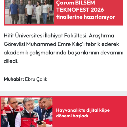
Siyaset
Çorum BİLSEM
TEKNOFEST 2026
finallerine hazırlanıyor
Spor
Sungurlu Haberleri
Hitit Üniversitesi İlahiyat Fakültesi, Araştırma
Görevlisi Muhammed Emre Kılıç’ı tebrik ederek
Turizm
akademik çalışmalarında başarılarının devamını
Uğurludağ Haberleri
diledi.
Yaşam
Muhabir:
Ebru Çalık
Yayla Haber
Yemek Tarifleri
Hayvancılıkta dijital küpe
dönemi başladı
Yerel Haberler