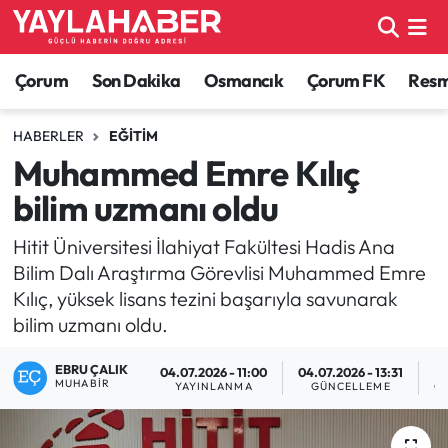
Alaca Haberleri
Çorum Nöbetçi Eczaneler
Çorum
Son Dakika
Osmancık
Çorum FK
Resmi
Bayat Haberleri
Çorum Hava Durumu
HABERLER
EĞITIM
Muhammed Emre Kılıç
Bilgi - Keşfet Haberleri
Çorum Namaz Vakitleri
bilim uzmanı oldu
Bilim ve Teknoloji
Çorum Trafik Yoğunluk Haritası
Hitit Üniversitesi İlahiyat Fakültesi Hadis Ana
Bilim Dalı Araştırma Görevlisi Muhammed Emre
Boğazkale Haberleri
TFF 1.Lig Puan Durumu ve Fikstür
Kılıç, yüksek lisans tezini başarıyla savunarak
bilim uzmanı oldu.
Çorum Haberleri
Tüm Manşetler
EBRU ÇALIK
04.07.2026 - 11:00
04.07.2026 - 13:31
Çorum Son Dakika Haberleri
Son Dakika Haberleri
MUHABIR
YAYINLANMA
GÜNCELLEME
O
Dodurga Haberleri
Haber Arşivi