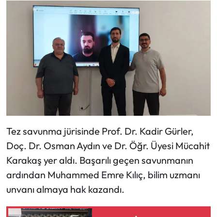
Mecitözü Haberleri
Oğuzlar Haberleri
Ortaköy Haberleri
Osmancık Haberleri
Otomotiv
Tez savunma jürisinde Prof. Dr. Kadir Gürler,
Doç. Dr. Osman Aydın ve Dr. Öğr. Üyesi Mücahit
Resmi İlan
Karakaş yer aldı. Başarılı geçen savunmanın
Resmi Reklam
ardından Muhammed Emre Kılıç, bilim uzmanı
unvanı almaya hak kazandı.
Sağlık