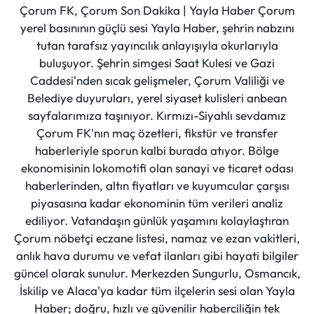
Çorum FK, Çorum Son Dakika | Yayla Haber Çorum
yerel basınının güçlü sesi Yayla Haber, şehrin nabzını
tutan tarafsız yayıncılık anlayışıyla okurlarıyla
buluşuyor. Şehrin simgesi Saat Kulesi ve Gazi
Caddesi'nden sıcak gelişmeler, Çorum Valiliği ve
Belediye duyuruları, yerel siyaset kulisleri anbean
sayfalarımıza taşınıyor. Kırmızı-Siyahlı sevdamız
Çorum FK'nın maç özetleri, fikstür ve transfer
haberleriyle sporun kalbi burada atıyor. Bölge
ekonomisinin lokomotifi olan sanayi ve ticaret odası
haberlerinden, altın fiyatları ve kuyumcular çarşısı
piyasasına kadar ekonominin tüm verileri analiz
ediliyor. Vatandaşın günlük yaşamını kolaylaştıran
Çorum nöbetçi eczane listesi, namaz ve ezan vakitleri,
anlık hava durumu ve vefat ilanları gibi hayati bilgiler
güncel olarak sunulur. Merkezden Sungurlu, Osmancık,
İskilip ve Alaca'ya kadar tüm ilçelerin sesi olan Yayla
Haber; doğru, hızlı ve güvenilir haberciliğin tek