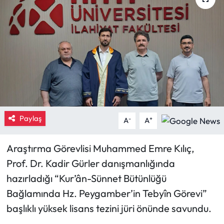
Eğitim
Ekonomi
Güncel
İskilip Haberleri
Paylaş
Kargı Haberleri
-
+
A
A
Kimdir?
Araştırma Görevlisi Muhammed Emre Kılıç,
Prof. Dr. Kadir Gürler danışmanlığında
Kültür Sanat
hazırladığı “Kur’ân-Sünnet Bütünlüğü
Bağlamında Hz. Peygamber’in Tebyîn Görevi”
Laçin Haberleri
başlıklı yüksek lisans tezini jüri önünde savundu.
Magazin