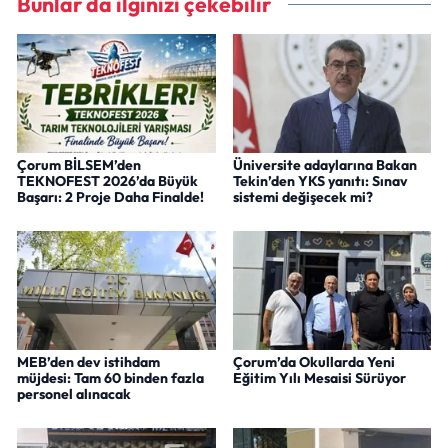
Bunlar da ilginizi çekebilir
Çorum BİLSEM’den
Üniversite adaylarına Bakan
TEKNOFEST 2026’da Büyük
Tekin’den YKS yanıtı: Sınav
Başarı: 2 Proje Daha Finalde!
sistemi değişecek mi?
MEB’den dev istihdam
Çorum’da Okullarda Yeni
müjdesi: Tam 60 binden fazla
Eğitim Yılı Mesaisi Sürüyor
personel alınacak