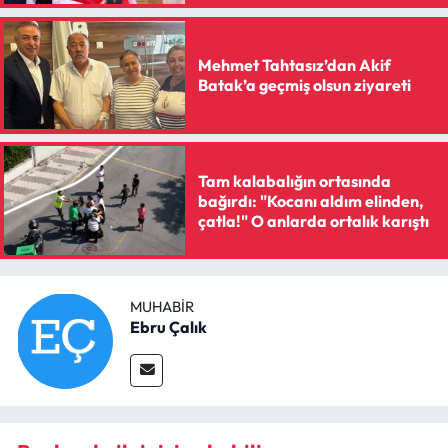
Mehmet Tahtasız’dan Akif
Batak’a geçmiş olsun ziyareti
Tam kalabalığın ortasında
bağırdı: "Kocanı aldım elinden,
çatla!" O anlarda ortalık karıştı
MUHABIR
Ebru Çalık