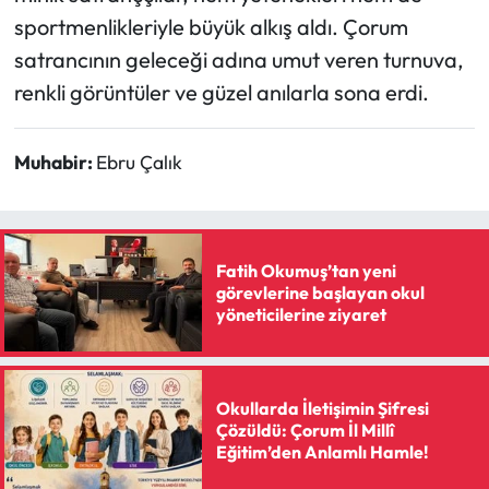
sportmenlikleriyle büyük alkış aldı. Çorum
satrancının geleceği adına umut veren turnuva,
renkli görüntüler ve güzel anılarla sona erdi.
Muhabir:
Ebru Çalık
Fatih Okumuş’tan yeni
görevlerine başlayan okul
yöneticilerine ziyaret
Okullarda İletişimin Şifresi
Çözüldü: Çorum İl Millî
Eğitim’den Anlamlı Hamle!