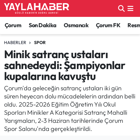
Alaca Haberleri
Çorum Nöbetçi Eczaneler
Çorum
Son Dakika
Osmancık
Çorum FK
Resmi
Bayat Haberleri
Çorum Hava Durumu
HABERLER
SPOR
Minik satranç ustaları
Bilgi - Keşfet Haberleri
Çorum Namaz Vakitleri
sahnedeydi: Şampiyonlar
Bilim ve Teknoloji
Çorum Trafik Yoğunluk Haritası
kupalarına kavuştu
Boğazkale Haberleri
TFF 1.Lig Puan Durumu ve Fikstür
Çorum'da geleceğin satranç ustaları iki gün
süren heyecan dolu mücadelelerin ardından belli
Çorum Haberleri
Tüm Manşetler
oldu. 2025-2026 Eğitim Öğretim Yılı Okul
Sporları Minikler A Kategorisi Satranç Mahalli
Çorum Son Dakika Haberleri
Son Dakika Haberleri
Yarışmaları, 2-3 Haziran tarihlerinde Çorum
Spor Salonu'nda gerçekleştirildi.
Dodurga Haberleri
Haber Arşivi