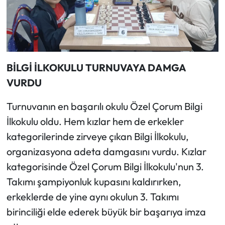
Siyaset
Spor
Sungurlu Haberleri
BİLGİ İLKOKULU TURNUVAYA DAMGA
Turizm
VURDU
Turnuvanın en başarılı okulu Özel Çorum Bilgi
Uğurludağ Haberleri
İlkokulu oldu. Hem kızlar hem de erkekler
Yaşam
kategorilerinde zirveye çıkan Bilgi İlkokulu,
organizasyona adeta damgasını vurdu. Kızlar
Yayla Haber
kategorisinde Özel Çorum Bilgi İlkokulu'nun 3.
Takımı şampiyonluk kupasını kaldırırken,
Yemek Tarifleri
erkeklerde de yine aynı okulun 3. Takımı
Yerel Haberler
birinciliği elde ederek büyük bir başarıya imza