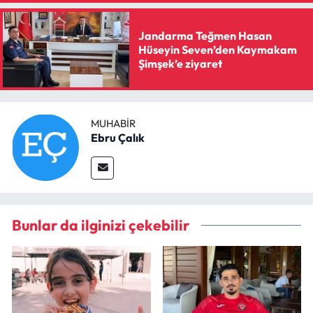
Jandarma Teğmen Hasan
Hüseyin Seven’den Kaymakam
Şimşek’e ziyaret
MUHABIR
Ebru Çalık
Bunlar da ilginizi çekebilir