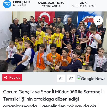
EBRU ÇALIK
04.06.2026 - 13:30
2 DK
MUHABIR
YAYINLANMA
OKUNMA SÜRESI
Eğitim
Ekonomi
Güncel
İskilip Haberleri
Kargı Haberleri
Kimdir?
Paylaş
-
+
A
A
Kültür Sanat
Çorum Gençlik ve Spor İl Müdürlüğü ile Satranç İl
Laçin Haberleri
Temsilciliği'nin ortaklaşa düzenlediği
organizasyonda, il genelinden çok sayıda okul
Magazin