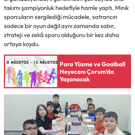
takımı şampiyonluk hedefiyle hamle yaptı. Minik
Mecitözü Haberleri
sporcuların sergilediği mücadele, satrancın
sadece bir oyun değil aynı zamanda sabır,
Oğuzlar Haberleri
strateji ve zekâ sporu olduğunu bir kez daha
ortaya koydu.
Ortaköy Haberleri
Osmancık Haberleri
Para Yüzme ve Goalball
Heyecanı Çorum’da
Otomotiv
Yaşanacak
Resmi İlan
Resmi Reklam
Sağlık