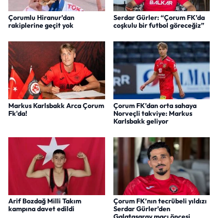
Çorumlu Hiranur’dan
Serdar Gürler: “Çorum FK’da
rakiplerine geçit yok
coşkulu bir futbol göreceğiz”
Markus Karlsbakk Arca Çorum
Çorum FK’dan orta sahaya
Fk'da!
Norveçli takviye: Markus
Karlsbakk geliyor
Arif Bozdağ Milli Takım
Çorum FK’nın tecrübeli yıldızı
kampına davet edildi
Serdar Gürler’den
Galatasaray maçı öncesi