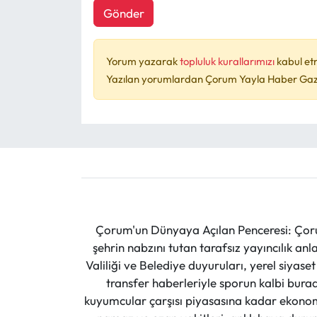
Gönder
Yorum yazarak
topluluk kurallarımızı
kabul et
Yazılan yorumlardan Çorum Yayla Haber Gazet
Çorum'un Dünyaya Açılan Penceresi: Çoru
şehrin nabzını tutan tarafsız yayıncılık an
Valiliği ve Belediye duyuruları, yerel siyas
transfer haberleriyle sporun kalbi burad
kuyumcular çarşısı piyasasına kadar ekonomi