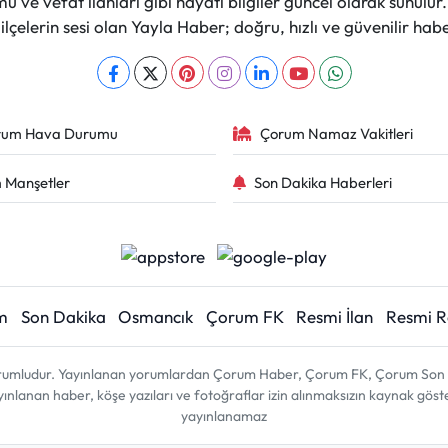
 ve vefat ilanları gibi hayati bilgiler güncel olarak sunulu
çelerin sesi olan Yayla Haber; doğru, hızlı ve güvenilir haber
rum Hava Durumu
Çorum Namaz Vakitleri
 Manşetler
Son Dakika Haberleri
m
Son Dakika
Osmancık
Çorum FK
Resmi İlan
Resmi 
sorumludur. Yayınlanan yorumlardan Çorum Haber, Çorum FK, Çorum Son D
 yayınlanan haber, köşe yazıları ve fotoğraflar izin alınmaksızın kaynak gös
yayınlanamaz