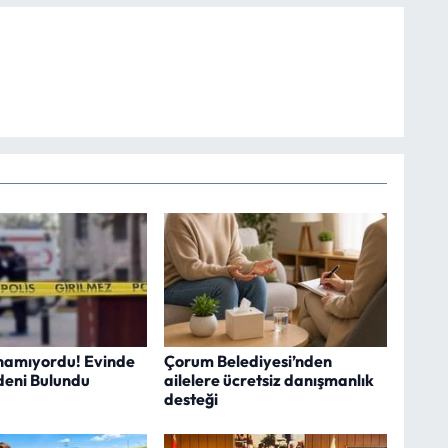
namıyordu! Evinde
Çorum Belediyesi’nden
deni Bulundu
ailelere ücretsiz danışmanlık
desteği