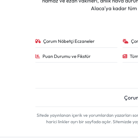
namaz ve ezan vakitleri, anlık hava durumu
Alaca'ya kadar tüm il
Çorum Nöbetçi Eczaneler
Ço
Puan Durumu ve Fikstür
Tüm
Çoru
Sitede yayınlanan içerik ve yorumlardan yazarları 
harici linkler ayrı bir sayfada açılır. Sitemizde