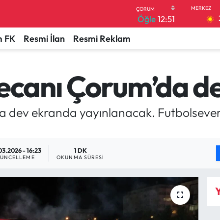
Öğle
12:51
 FK
Resmi İlan
Resmi Reklam
yecanı Çorum’da d
 dev ekranda yayınlanacak. Futbolsever
03.2026 - 16:23
1 DK
ÜNCELLEME
OKUNMA SÜRESI
Y