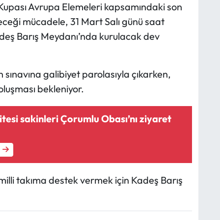
a Kupası Avrupa Elemeleri kapsamındaki son
eceği mücadele, 31 Mart Salı günü saat
adeş Barış Meydanı’nda kurulacak dev
n sınavına galibiyet parolasıyla çıkarken,
oluşması bekleniyor.
itesi sakinleri Çorumlu Obası’nı ziyaret
illi takıma destek vermek için Kadeş Barış