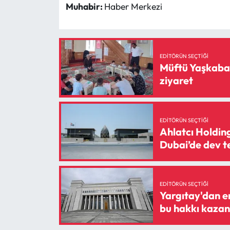
Siyaset
Muhabir:
Haber Merkezi
Spor
Sungurlu Haberleri
EDITÖRÜN SEÇTIĞI
Müftü Yaşkabak
ziyaret
Turizm
Uğurludağ Haberleri
EDITÖRÜN SEÇTIĞI
Ahlatcı Holdin
Yaşam
Dubai’de dev te
Yayla Haber
EDITÖRÜN SEÇTIĞI
Yemek Tarifleri
Yargıtay'dan e
bu hakkı kazan
Yerel Haberler