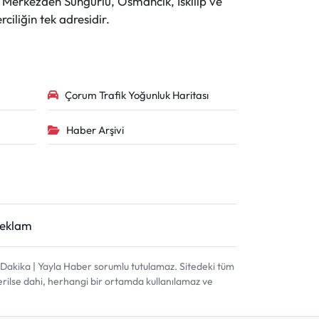
r. Merkezden Sungurlu, Osmancık, İskilip ve
ciliğin tek adresidir.
Çorum Trafik Yoğunluk Haritası
Haber Arşivi
Reklam
akika | Yayla Haber sorumlu tutulamaz. Sitedeki tüm
terilse dahi, herhangi bir ortamda kullanılamaz ve