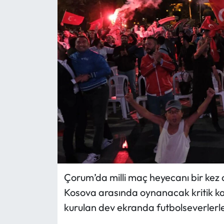
Eğitim
Ekonomi
Güncel
İskilip Haberleri
Kargı Haberleri
Kimdir?
Kültür Sanat
Çorum’da milli maç heyecanı bir kez 
Kosova arasında oynanacak kritik ka
Laçin Haberleri
kurulan dev ekranda futbolseverlerle
Magazin