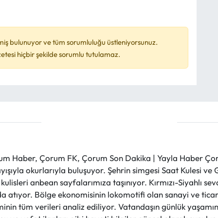
miş bulunuyor ve tüm sorumluluğu üstleniyorsunuz.
esi hiçbir şekilde sorumlu tutulamaz.
m Haber, Çorum FK, Çorum Son Dakika | Yayla Haber Çorum
layışıyla okurlarıyla buluşuyor. Şehrin simgesi Saat Kulesi 
et kulisleri anbean sayfalarımıza taşınıyor. Kırmızı-Siyahlı s
a atıyor. Bölge ekonomisinin lokomotifi olan sanayi ve ticare
nin tüm verileri analiz ediliyor. Vatandaşın günlük yaşamını