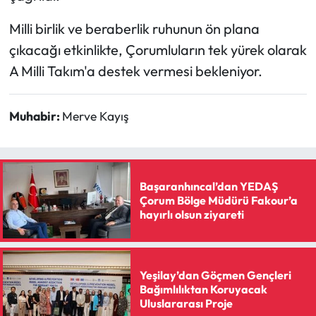
Siyaset
Milli birlik ve beraberlik ruhunun ön plana
Spor
çıkacağı etkinlikte, Çorumluların tek yürek olarak
A Milli Takım'a destek vermesi bekleniyor.
Sungurlu Haberleri
Turizm
Muhabir:
Merve Kayış
Uğurludağ Haberleri
Yaşam
Başaranhıncal’dan YEDAŞ
Çorum Bölge Müdürü Fakour’a
hayırlı olsun ziyareti
Yayla Haber
Yemek Tarifleri
Yeşilay’dan Göçmen Gençleri
Bağımlılıktan Koruyacak
Yerel Haberler
Uluslararası Proje