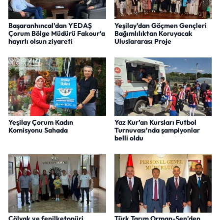
Başaranhıncal’dan YEDAŞ
Yeşilay’dan Göçmen Gençleri
Çorum Bölge Müdürü Fakour’a
Bağımlılıktan Koruyacak
hayırlı olsun ziyareti
Uluslararası Proje
Yeşilay Çorum Kadın
Yaz Kur’an Kursları Futbol
Komisyonu Sahada
Turnuvası’nda şampiyonlar
belli oldu
Çölyak ve fenilketonüri
Türk Tarım Orman-Sen’den