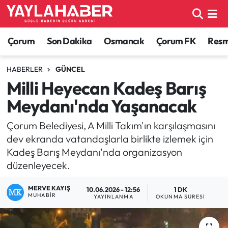
Alaca Haberleri
Çorum Nöbetçi Eczaneler
Çorum
Son Dakika
Osmancık
Çorum FK
Resmi
Bayat Haberleri
Çorum Hava Durumu
HABERLER
GÜNCEL
Milli Heyecan Kadeş Barış
Bilgi - Keşfet Haberleri
Çorum Namaz Vakitleri
Meydanı'nda Yaşanacak
Bilim ve Teknoloji
Çorum Trafik Yoğunluk Haritası
Çorum Belediyesi, A Milli Takım'ın karşılaşmasını
dev ekranda vatandaşlarla birlikte izlemek için
Boğazkale Haberleri
TFF 1.Lig Puan Durumu ve Fikstür
Kadeş Barış Meydanı'nda organizasyon
düzenleyecek.
Çorum Haberleri
Tüm Manşetler
MERVE KAYIŞ
10.06.2026 - 12:56
1 DK
Çorum Son Dakika Haberleri
Son Dakika Haberleri
MUHABIR
YAYINLANMA
OKUNMA SÜRESI
Dodurga Haberleri
Haber Arşivi