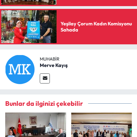
Yeşilay Çorum Kadın Komisyonu
Sahada
MUHABIR
Merve Kayış
Bunlar da ilginizi çekebilir