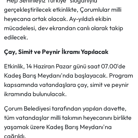
"Hep Seninleyiz Türkiye" sloganıyla
gerçekleştirilecek etkinlikte, Çorumlular milli
Mecitözü Haberleri
heyecana ortak olacak. Ay-yıldızlı ekibin
mücadelesi, dev ekrandan canlı olarak takip
Oğuzlar Haberleri
edilecek.
Ortaköy Haberleri
Çay, Simit ve Peynir İkramı Yapılacak
Osmancık Haberleri
Etkinlik, 14 Haziran Pazar günü saat 07.00'de
Kadeş Barış Meydanı'nda başlayacak. Program
Otomotiv
kapsamında vatandaşlara çay, simit ve peynir
Resmi İlan
ikramında bulunulacak.
Çorum Belediyesi tarafından yapılan davette,
Resmi Reklam
tüm vatandaşlar milli takımın heyecanını birlikte
Sağlık
yaşamak üzere Kadeş Barış Meydanı'na
çağrıldı.