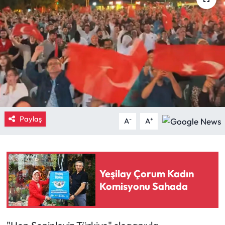
Eğitim
Ekonomi
Güncel
İskilip Haberleri
Paylaş
Kargı Haberleri
-
+
A
A
Kimdir?
Kültür Sanat
Yeşilay Çorum Kadın
Komisyonu Sahada
Laçin Haberleri
Magazin