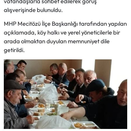
vatandaşlarla sohbet edilerek görüş
alışverişinde bulunuldu.
Mecitözü Haberleri
MHP Mecitözü İlçe Başkanlığı tarafından yapılan
Oğuzlar Haberleri
açıklamada, köy halkı ve yerel yöneticilerle bir
arada olmaktan duyulan memnuniyet dile
Ortaköy Haberleri
getirildi.
Osmancık Haberleri
Otomotiv
Resmi İlan
Resmi Reklam
Sağlık