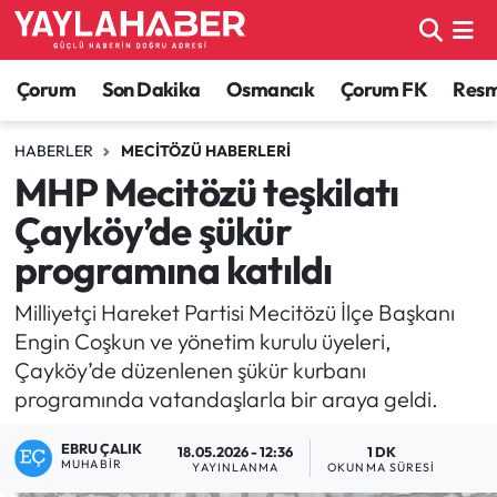
Alaca Haberleri
Çorum Nöbetçi Eczaneler
Çorum
Son Dakika
Osmancık
Çorum FK
Resmi
Bayat Haberleri
Çorum Hava Durumu
HABERLER
MECITÖZÜ HABERLERI
MHP Mecitözü teşkilatı
Bilgi - Keşfet Haberleri
Çorum Namaz Vakitleri
Çayköy’de şükür
Bilim ve Teknoloji
Çorum Trafik Yoğunluk Haritası
programına katıldı
Boğazkale Haberleri
TFF 1.Lig Puan Durumu ve Fikstür
Milliyetçi Hareket Partisi Mecitözü İlçe Başkanı
Engin Coşkun ve yönetim kurulu üyeleri,
Çorum Haberleri
Tüm Manşetler
Çayköy’de düzenlenen şükür kurbanı
programında vatandaşlarla bir araya geldi.
Çorum Son Dakika Haberleri
Son Dakika Haberleri
EBRU ÇALIK
18.05.2026 - 12:36
1 DK
MUHABIR
YAYINLANMA
OKUNMA SÜRESI
Dodurga Haberleri
Haber Arşivi