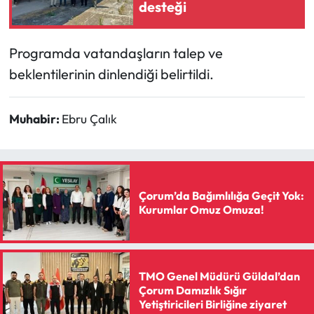
desteği
Programda vatandaşların talep ve
beklentilerinin dinlendiği belirtildi.
Muhabir:
Ebru Çalık
Çorum’da Bağımlılığa Geçit Yok:
Kurumlar Omuz Omuza!
TMO Genel Müdürü Güldal’dan
Çorum Damızlık Sığır
Yetiştiricileri Birliğine ziyaret