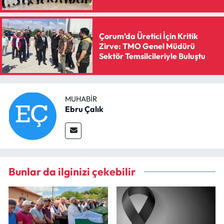
Çorum’da Üretici İçin Kritik
Zirve: TMO Genel Müdürü
Sektör Temsilcileriyle Buluştu
MUHABIR
Ebru Çalık
Bunlar da ilginizi çekebilir