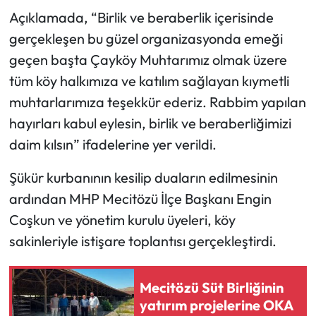
Siyaset
Açıklamada, “Birlik ve beraberlik içerisinde
gerçekleşen bu güzel organizasyonda emeği
Spor
geçen başta Çayköy Muhtarımız olmak üzere
Sungurlu Haberleri
tüm köy halkımıza ve katılım sağlayan kıymetli
muhtarlarımıza teşekkür ederiz. Rabbim yapılan
Turizm
hayırları kabul eylesin, birlik ve beraberliğimizi
daim kılsın” ifadelerine yer verildi.
Uğurludağ Haberleri
Şükür kurbanının kesilip duaların edilmesinin
Yaşam
ardından MHP Mecitözü İlçe Başkanı Engin
Coşkun ve yönetim kurulu üyeleri, köy
Yayla Haber
sakinleriyle istişare toplantısı gerçekleştirdi.
Yemek Tarifleri
Mecitözü Süt Birliğinin
Yerel Haberler
yatırım projelerine OKA