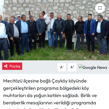
Eğitim
Ekonomi
Güncel
İskilip Haberleri
Kargı Haberleri
Paylaş
-
+
A
A
Kimdir?
Mecitözü ilçesine bağlı Çayköy köyünde
Kültür Sanat
gerçekleştirilen programa bölgedeki köy
muhtarları da yoğun katılım sağladı. Birlik ve
Laçin Haberleri
beraberlik mesajlarının verildiği programda
Magazin