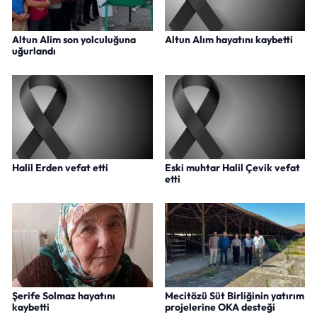
Altun Alim son yolculuğuna
Altun Alım hayatını kaybetti
uğurlandı
Halil Erden vefat etti
Eski muhtar Halil Çevik vefat
etti
Şerife Solmaz hayatını
Mecitözü Süt Birliğinin yatırım
kaybetti
projelerine OKA desteği