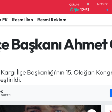
Öğle
12:51
 FK
Resmi İlan
Resmi Reklam
çe Başkanı Ahmet
 Kargı İlçe Başkanlığı'nın 15. Olağan Kongre
ştirildi.
DK
 SÜRESI