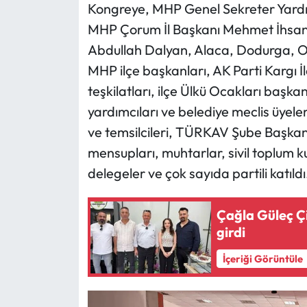
Siyaset
Kongreye, MHP Genel Sekreter Yardımc
MHP Çorum İl Başkanı Mehmet İhsan 
Spor
Abdullah Dalyan, Alaca, Dodurga, O
MHP ilçe başkanları, AK Parti Kargı 
Sungurlu Haberleri
teşkilatları, ilçe Ülkü Ocakları başkan
Turizm
yardımcıları ve belediye meclis üyel
ve temsilcileri, TÜRKAV Şube Başkan
Uğurludağ Haberleri
mensupları, muhtarlar, sivil toplum kur
delegeler ve çok sayıda partili katıldı
Yaşam
Çağla Güleç Çi
Yayla Haber
girdi
Yemek Tarifleri
İçeriği Görüntüle
Yerel Haberler