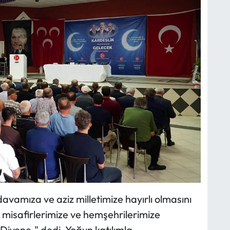
davamıza ve aziz milletimize hayırlı olmasını
 misafirlerimize ve hemşehrilerimize
Diyene." dedi. Yoğun katılımla