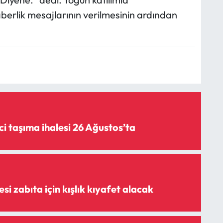
raberlik mesajlarının verilmesinin ardından
i taşıma ihalesi 26 Ağustos’ta
i zabıta için kışlık kıyafet alacak