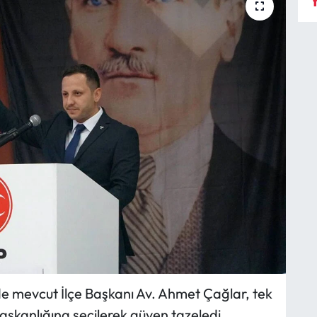
Y
de mevcut İlçe Başkanı Av. Ahmet Çağlar, tek
başkanlığına seçilerek güven tazeledi.