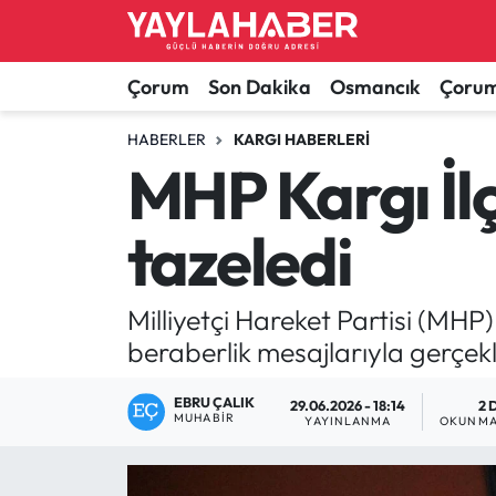
Alaca Haberleri
Çorum Nöbetçi Eczaneler
Çorum
Son Dakika
Osmancık
Çorum
Bayat Haberleri
Çorum Hava Durumu
HABERLER
KARGI HABERLERI
MHP Kargı İl
Bilgi - Keşfet Haberleri
Çorum Namaz Vakitleri
tazeledi
Bilim ve Teknoloji
Çorum Trafik Yoğunluk Haritası
Boğazkale Haberleri
TFF 1.Lig Puan Durumu ve Fikstür
Milliyetçi Hareket Partisi (MHP)
beraberlik mesajlarıyla gerçekle
Çorum Haberleri
Tüm Manşetler
EBRU ÇALIK
29.06.2026 - 18:14
2 
MUHABIR
Çorum Son Dakika Haberleri
Son Dakika Haberleri
YAYINLANMA
OKUNMA
Dodurga Haberleri
Haber Arşivi