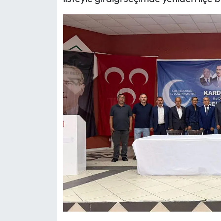
Mecitözü Haberleri
Oğuzlar Haberleri
Ortaköy Haberleri
Osmancık Haberleri
Otomotiv
Resmi İlan
Resmi Reklam
Sağlık