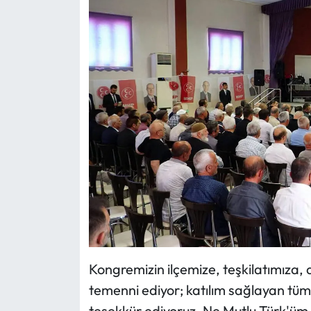
Kongremizin ilçemize, teşkilatımıza, 
temenni ediyor; katılım sağlayan tüm
teşekkür ediyoruz. Ne Mutlu Türk'üm 