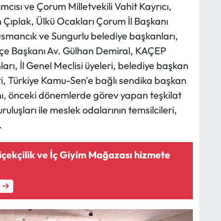
ısı ve Çorum Milletvekili Vahit Kayrıcı,
Çıplak, Ülkü Ocakları Çorum İl Başkanı
smancık ve Sungurlu belediye başkanları,
İlçe Başkanı Av. Gülhan Demiral, KAÇEP
ları, İl Genel Meclisi üyeleri, belediye başkan
eri, Türkiye Kamu-Sen'e bağlı sendika başkan
ı, önceki dönemlerde görev yapan teşkilat
uluşları ile meslek odalarının temsilcileri,
.
çekçilik ve İç Giyim Mağazası hizmete