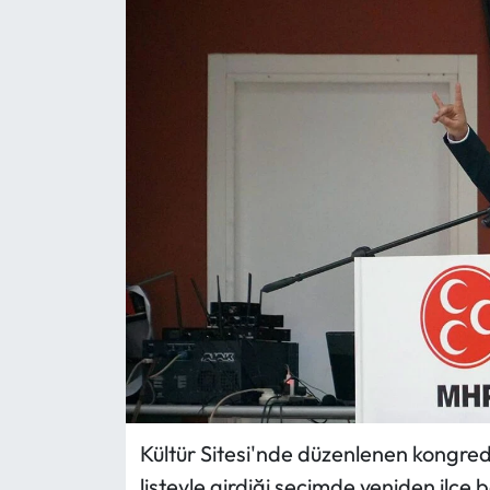
Eğitim
Ekonomi
Güncel
İskilip Haberleri
Kargı Haberleri
Kimdir?
Kültür Sanat
Laçin Haberleri
Kültür Sitesi'nde düzenlenen kongre
listeyle girdiği seçimde yeniden ilçe 
Magazin