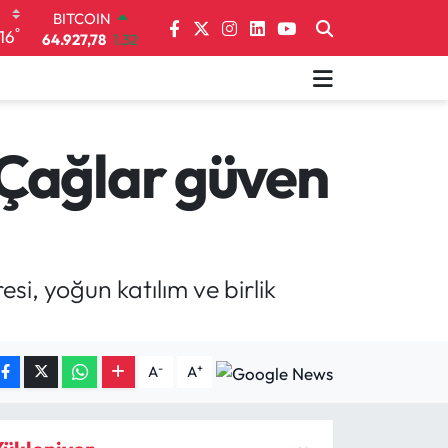
DOLAR
°
16
47,5894
0.08
EURO
55,0398
-0.02
STERLİN
64,1581
0.16
GRAM ALTIN
 Çağlar güven
6527.85
0.54
BİST100
13.703
11
BITCOIN
64.927,78
1.32
si, yoğun katılım ve birlik
-
+
A
A