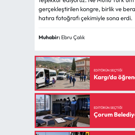
gerçekleştirilen kongre, birlik ve be
hatıra fotoğrafı çekimiyle sona erdi.
Muhabir:
Ebru Çalık
EDITÖRÜN SEÇTIĞI
Kargı’da öğrenc
EDITÖRÜN SEÇTIĞI
Çorum Belediyes